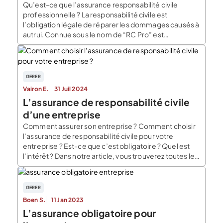
Qu’est-ce que l’assurance responsabilité civile
professionnelle ? La responsabilité civile est
l’obligation légale de réparer les dommages causés à
autrui. Connue sous le nom de “RC Pro” est
l’assurance qui protège votre entreprise ainsi que vos
salariés en cas de dommages causés par l’un d’entre
eux envers une tierce personne. La responsabilité
civile professionnelle est […]
GERER
Vairon E.
31 Juil 2024
L’assurance de responsabilité civile
d’une entreprise
Comment assurer son entreprise ? Comment choisir
l’assurance de responsabilité civile pour votre
entreprise ? Est-ce que c’est obligatoire ? Quel est
l’intérêt ? Dans notre article, vous trouverez toutes les
réponses à vos questions ! Qu’est-ce qu’une
assurance responsabilité civile pour une entreprise ?
Qu’est-ce que la responsabilité civile ? Ce terme
GERER
renvoie à l’obligation […]
Boen S.
11 Jan 2023
L’assurance obligatoire pour