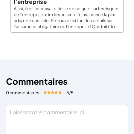
l’entreprise
Ainsi, il est nécessaire de se renseigner sur les risques
de l’entreprise afin de souscrire à l’assurance la plus
adaptée possible. Retrouvez ici tous les détails sur
l’assurance obligatoire de l’entreprise ! Qui doit être
assuré ? Toutes les entreprises n’ont pas l’obligation
d’avoir une assurance obligatoire. En effet, tout
dépend de l’activité de l’entreprise et […]
Commentaires
0 commentaires
5
/5
Évaluez cet article:
Donner une note