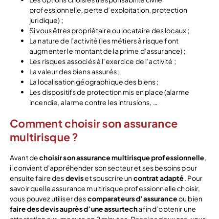
professionnelle, perte d’exploitation, protection
juridique) ;
Si vous êtres propriétaire ou locataire des locaux ;
La nature de l’activité (les métiers à risque font
augmenter le montant de la prime d’assurance) ;
Les risques associés à l’exercice de l’activité ;
La valeur des biens assurés ;
La localisation géographique des biens ;
Les dispositifs de protection mis en place (alarme
incendie, alarme contre les intrusions, …
Comment choisir son assurance
multirisque ?
Avant de
choisir son assurance multirisque professionnelle
,
il convient d’appréhender son secteur et ses besoins pour
ensuite faire des
devis
et souscrire un
contrat adapté
.
Pour
savoir quelle assurance multirisque professionnelle choisir,
vous pouvez utiliser des
comparateurs d’assurance
ou bien
faire des devis auprès d’une assurtech
afin d’obtenir une