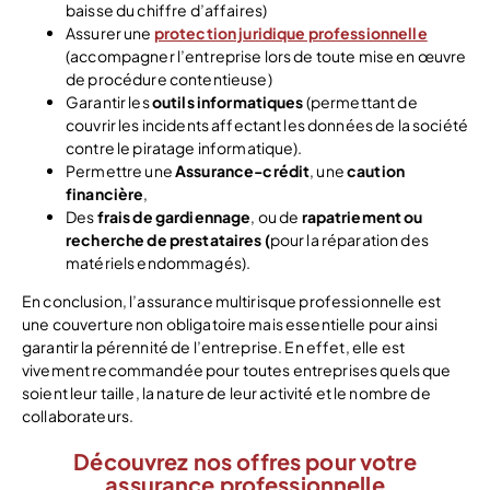
baisse du chiffre d’affaires)
Assurer une
protection juridique professionnelle
(accompagner l’entreprise lors de toute mise en œuvre
de procédure contentieuse)
Garantir les
outils informatiques
(permettant de
couvrir les incidents affectant les données de la société
contre le piratage informatique).
Permettre une
Assurance-crédit
, une
caution
financière
,
Des
frais de gardiennage
, ou de
rapatriement ou
recherche de prestataires (
pour la réparation des
matériels endommagés).
En conclusion, l’assurance multirisque professionnelle est
une couverture non obligatoire mais essentielle
pour ainsi
garantir la pérennité de l’entreprise. En effet, elle est
vivement recommandée pour toutes entreprises quels que
soient leur taille, la nature de leur activité et le nombre de
collaborateurs.
Découvrez nos offres pour votre
assurance professionnelle