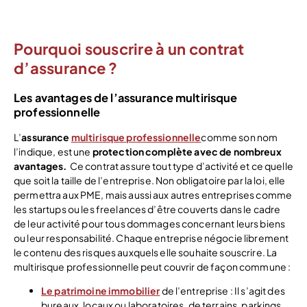
Voir l’offre
Pourquoi souscrire à un contrat
d’assurance ?
Les avantages de l’assurance multirisque
professionnelle
L’
assurance
multirisque professionnelle
comme son nom
l’indique, est une
protection complète avec de nombreux
avantages.
Ce contrat assure tout type d’activité et ce quelle
que soit la taille de l’entreprise. Non obligatoire par la loi, elle
permettra aux PME, mais aussi aux autres entreprises comme
les startups ou les freelances
d’être couverts dans le cadre
de leur activité pour tous dommages concernant leurs biens
ou leur responsabilité. Chaque entreprise négocie librement
le contenu des risques auxquels elle souhaite souscrire.
La
multirisque professionnelle peut couvrir de façon commune :
Le patrimoine immobilier
de l’entreprise : Il s’agit des
bureaux, locaux ou laboratoires, de terrains, parkings,