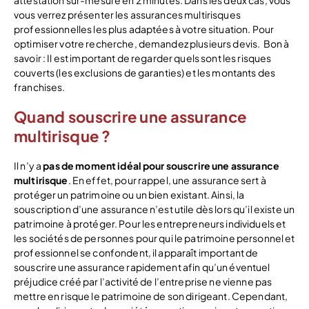
attestation sur-mesure en 2 minutes. Dans les deux cas, vous
vous verrez présenter les assurances multirisques
professionnelles les plus adaptées à votre situation. Pour
optimiser votre recherche, demandez plusieurs devis.
Bon à
savoir : Il est important de regarder quels sont les risques
couverts (les exclusions de garanties) et les montants des
franchises.
Quand souscrire une assurance
multirisque ?
Il n’y a
pas de moment idéal pour souscrire une assurance
multirisque
. En effet, pour rappel, une assurance sert à
protéger un patrimoine ou un bien existant. Ainsi, la
souscription d’une assurance n’est utile dès lors qu’il existe un
patrimoine à protéger.
Pour les entrepreneurs individuels et
les sociétés de personnes pour qui le patrimoine personnel et
professionnel se confondent, il apparaît important de
souscrire une assurance rapidement afin qu’un éventuel
préjudice créé par l’activité de l’entreprise ne vienne pas
mettre en risque le patrimoine de son dirigeant.
Cependant,