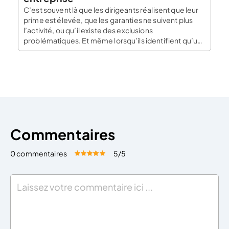
C’est souvent là que les dirigeants réalisent que leur
prime est élevée, que les garanties ne suivent plus
l’activité, ou qu’il existe des exclusions
problématiques. Et même lorsqu’ils identifient qu’un
contrat est inadapté, ils ne peuvent pas toujours le
modifier immédiatement, en raison des règles de
résiliation et des délais contractuels. C’est là tout
l’enjeu […]
Commentaires
0 commentaires
5
/5
Évaluez cet article:
Donner une note