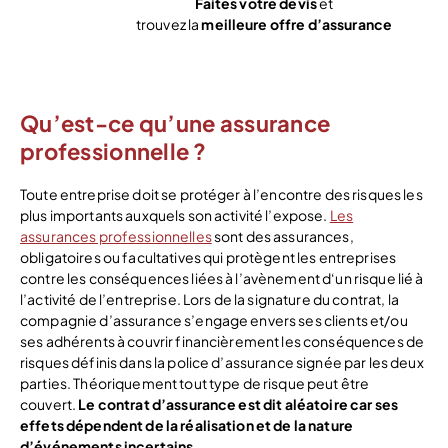
Faites votre devis
et
trouvez la
meilleure offre d’assurance
Voir l’offre
Qu’est-ce qu’une assurance
professionnelle ?
Toute entreprise doit se protéger à l’encontre des risques les
plus importants auxquels son activité l’expose.
Les
assurances professionnelles
sont des assurances,
obligatoires ou facultatives qui protègent les entreprises
contre les conséquences liées à l’avènement d‘un risque lié à
l’activité de l’entreprise. Lors de la signature du contrat, la
compagnie d’assurance s’engage envers ses clients et/ou
ses adhérents à couvrir financièrement les conséquences de
risques définis dans la police d’assurance signée par les deux
parties. Théoriquement tout type de risque peut être
couvert.
Le contrat d’assurance est dit aléatoire car ses
effets dépendent de la réalisation et de la nature
d’événements incertains.