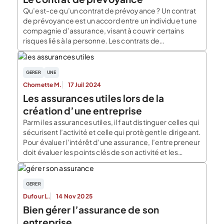
Qu’est-ce qu’un contrat de prévoyance ? Un contrat
de prévoyance est un accord entre un individu et une
compagnie d’assurance, visant à couvrir certains
risques liés à la personne. Les contrats de
prévoyance couvrent des risques tels que le décès,
l’incapacité de travail, la dépendance, ou encore la
maladie. Ils peuvent également couvrir d’autres
GERER
UNE
événements imprévus […]
Chomette M.
17 Juil 2024
Les assurances utiles lors de la
création d’une entreprise
Parmi les assurances utiles, il faut distinguer celles qui
sécurisent l’activité et celle qui protègent le dirigeant.
Pour évaluer l’intérêt d’une assurance, l’entrepreneur
doit évaluer les points clés de son activité et les
fragilités ou incidents qui seraient les plus
préjudiciables en cas de d’accident : dégradation des
stocks, produit défaillant, … Il doit aussi […]
GERER
Dufour L.
14 Nov 2025
Bien gérer l’assurance de son
entreprise