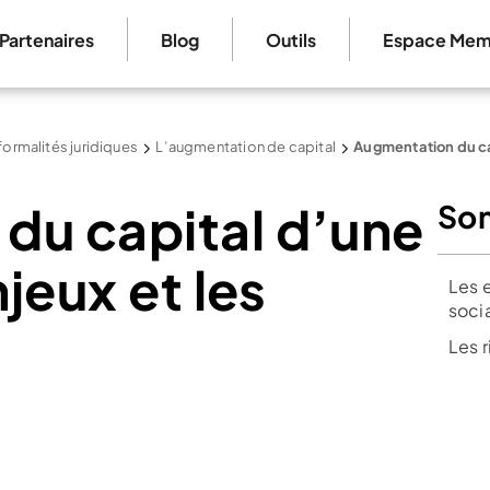
Partenaires
Blog
Outils
Espace Mem
formalités juridiques
L’augmentation de capital
Augmentation du cap
du capital d’une
So
njeux et les
Les 
soci
Les 