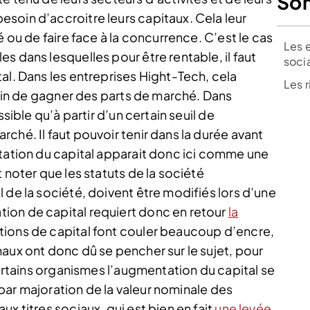
So
soin d’accroitre leurs capitaux. Cela leur
é ou de faire face à la concurrence. C’est le cas
Les 
s dans lesquelles pour être rentable, il faut
soci
al. Dans les entreprises Hight-Tech, cela
Les 
 afin de gagner des parts de marché. Dans
ssible qu’à partir d’un certain seuil de
ché. Il faut pouvoir tenir dans la durée avant
ntation du capital apparait donc ici comme une
 noter que les statuts de la société
 de la société, doivent être modifiés lors d’une
ion de capital requiert donc en retour
la
tions de capital font couler beaucoup d’encre,
aux ont donc dû se pencher sur le sujet, pour
certains organismes l’augmentation du capital se
t par majoration de la valeur nominale des
x titres sociaux, qui est bien en fait
une levée