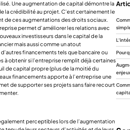
Artic
tilisé. Une augmentation de capital démontre la
 la crédibilité au projet. C’est certainement le
ant de ces augmentations des droits sociaux.
Comme
treprise permet d’améliorer les relations avec
simpl
nouveaux investisseurs dans le capital de la
L'inté
nancier mais aussi comme un atout
d’autres financements tels que bancaire ou
Pourqu
s à obtenir si l’entreprise remplit déjà certaines
Augme
l de capital propre (plus de la moitié du
enjeux
veaux financements apporte à l’entreprise une
et de supporter ses projets sans faire recourt
Comme
gmenter.
capita
 également perceptibles lors de l’augmentation
e tenu de leurs secteurs d’activités et de leurs