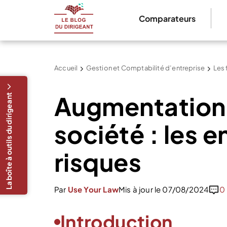
Comparateurs
Accueil
Gestion et Comptabilité d’entreprise
Les 
Augmentation 
La boîte à outils du dirigeant
société : les e
risques
Par
Use Your Law
Mis à jour le 07/08/2024
0
Introduction