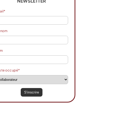
NEWSLETTER
ail*
énom
om
ste occupé*