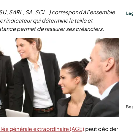
ASU, SARL, SA, SCI …) correspond à l’ensemble
Leg
r indicateur qui détermine la taille et
stance permet de rassurer ses créanciers.
Bes
lée générale extraordinaire (AGE)
peut décider