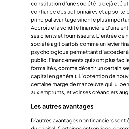
constitution d’une société, a déjà été u
confiance des actionnaires et apporte de
principal avantage sinon le plus import
Accroître la solidité financière d’une en
ses clients et fournisseurs. L’entrée de 
société agit parfois comme un levier fi
psychologique permettant d’accéder à 
public. Financements qui sont plus facile
formalités, comme détenir un certain seui
capital en général). L’obtention de nou
certaine marge de manœuvre qui lui perm
aux emprunts, et voir ses créanciers au
Les autres avantages
D’autres avantages non financiers sont
du capital. Certaines entreprises, compt