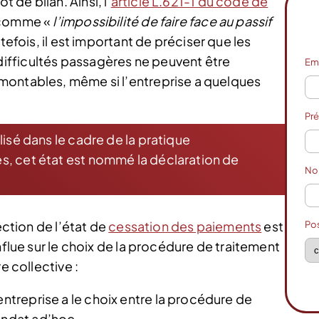
de bilan. Ainsi, l’
article L.621-1 du code de
» comme «
l’impossibilité de faire face au passif
efois, il est important de préciser que les
ifficultés passagères ne peuvent être
Em
montables, même si l’entreprise a quelques
Pr
lisé dans le cadre de la pratique
s, cet état est nommé la déclaration de
N
ection de l’état de
cessation des paiements
est
Po
nflue sur le choix de la procédure de traitement
e collective :
entreprise a le choix entre la procédure de
andat ad’hoc.