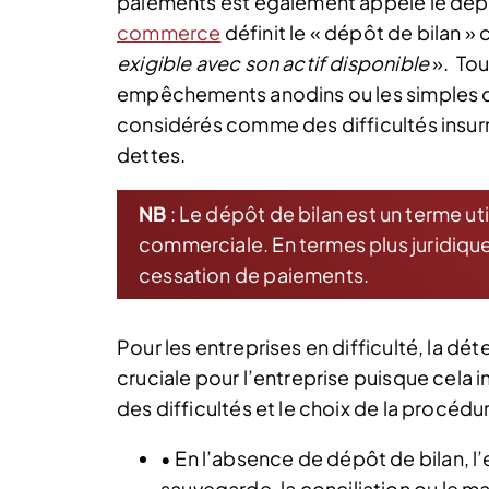
paiements est également appelé le dépôt 
commerce
définit le « dépôt de bilan 
exigible avec son actif disponible
».
Tout
empêchements anodins ou les simples d
considérés comme des difficultés insur
dettes.
NB
: Le dépôt de bilan est un terme uti
commerciale. En termes plus juridique
cessation de paiements.
Pour les entreprises en difficulté, la dét
cruciale pour l’entreprise puisque cela i
des difficultés et le choix de la procédur
• En l’absence de dépôt de bilan, l’
sauvegarde, la conciliation ou le m