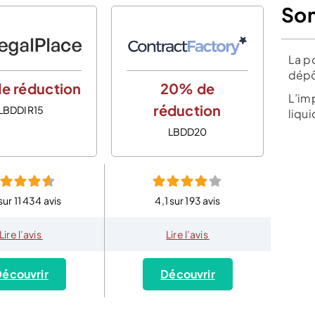
So
La po
dépô
e réduction
20% de
L’imp
réduction
LBDDIR15
liqui
LBDD20
sur 11 434 avis
4,1 sur 193 avis
Lire l’avis
Lire l’avis
écouvrir
Découvrir