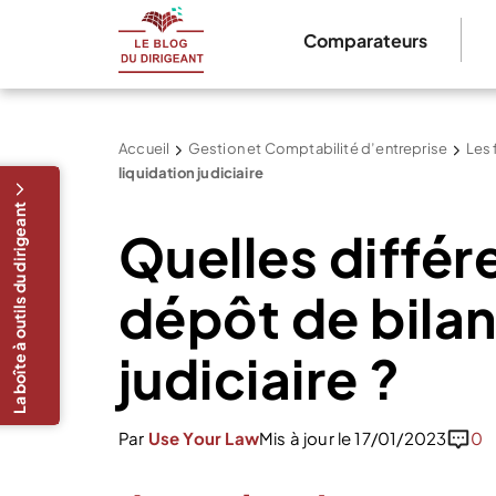
Comparateurs
Accueil
Gestion et Comptabilité d’entreprise
Les 
liquidation judiciaire
La boîte à outils du dirigeant
Quelles différ
dépôt de bilan
judiciaire ?
Par
Use Your Law
Mis à jour le 17/01/2023
0