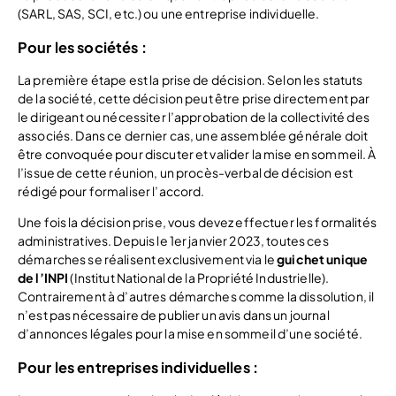
(SARL, SAS, SCI, etc.) ou une entreprise individuelle.
Pour les sociétés :
La première étape est la prise de décision. Selon les statuts
de la société, cette décision peut être prise directement par
le dirigeant ou nécessiter l’approbation de la collectivité des
associés. Dans ce dernier cas, une assemblée générale doit
être convoquée pour discuter et valider la mise en sommeil. À
l’issue de cette réunion, un procès-verbal de décision est
rédigé pour formaliser l’accord.
Une fois la décision prise, vous devez effectuer les formalités
administratives. Depuis le 1er janvier 2023, toutes ces
démarches se réalisent exclusivement via le
guichet unique
de l’INPI
(Institut National de la Propriété Industrielle).
Contrairement à d’autres démarches comme la dissolution, il
n’est pas nécessaire de publier un avis dans un journal
d’annonces légales pour la mise en sommeil d’une société.
Pour les entreprises individuelles :