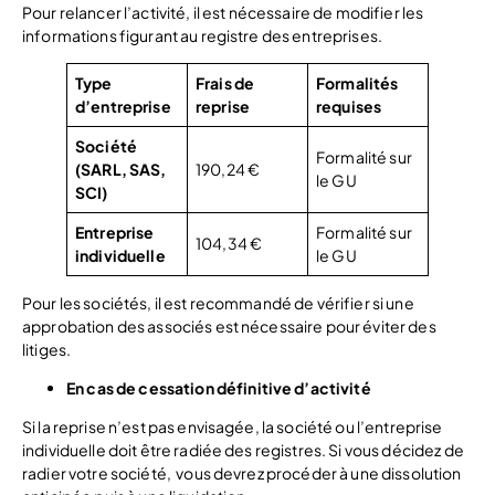
Pour relancer l’activité, il est nécessaire de modifier les
informations figurant au registre des entreprises.
Type
Frais de
Formalités
d’entreprise
reprise
requises
Société
Formalité sur
(SARL, SAS,
190,24 €
le GU
SCI)
Entreprise
Formalité sur
104,34 €
individuelle
le GU
Pour les sociétés, il est recommandé de vérifier si une
approbation des associés est nécessaire pour éviter des
litiges.
En cas de cessation définitive d’activité
Si la reprise n’est pas envisagée, la société ou l’entreprise
individuelle doit être radiée des registres. Si vous décidez de
radier votre société, vous devrez procéder à une dissolution