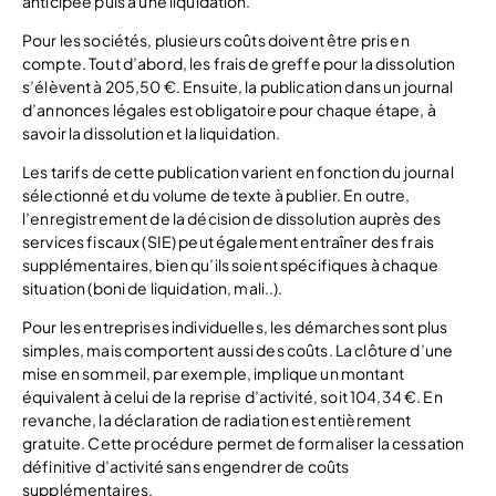
anticipée puis à une liquidation.
Pour les sociétés, plusieurs coûts doivent être pris en
compte. Tout d’abord, les frais de greffe pour la dissolution
s’élèvent à 205,50 €. Ensuite, la publication dans un journal
d’annonces légales est obligatoire pour chaque étape, à
savoir la dissolution et la liquidation.
Les tarifs de cette publication varient en fonction du journal
sélectionné et du volume de texte à publier. En outre,
l’enregistrement de la décision de dissolution auprès des
services fiscaux (SIE) peut également entraîner des frais
supplémentaires, bien qu’ils soient spécifiques à chaque
situation (boni de liquidation, mali..).
Pour les entreprises individuelles, les démarches sont plus
simples, mais comportent aussi des coûts. La clôture d’une
mise en sommeil, par exemple, implique un montant
équivalent à celui de la reprise d’activité, soit 104,34 €. En
revanche, la déclaration de radiation est entièrement
gratuite. Cette procédure permet de formaliser la cessation
définitive d’activité sans engendrer de coûts
supplémentaires.