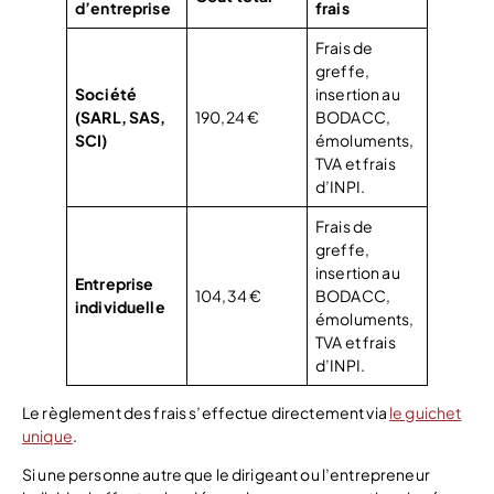
d’entreprise
frais
Frais de
greffe,
Société
insertion au
(SARL, SAS,
190,24 €
BODACC,
SCI)
émoluments,
TVA et frais
d’INPI.
Frais de
greffe,
insertion au
Entreprise
104,34 €
BODACC,
individuelle
émoluments,
TVA et frais
d’INPI.
Le règlement des frais s’effectue directement via
le guichet
unique
.
Si une personne autre que le dirigeant ou l’entrepreneur