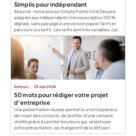
Simplis pour indépendant
Résumé : notre avis sur Simplis Points forts Des prix
adaptés aux indépendants Une souscription 100 %
digitale, sans passage à une version papier Tarifs et
parcours Les tarifs : Les tarifs sont très variables, car
modulables.. Le premier prix est à 9,99 € / mois pour
la RC Pro d’un freelance travaillant chez lui avec un
ordinateur. Ce […]
Dufour L.
23 Juin 2026
50 mots pour rédiger votre projet
d’entreprise
Une présentation réussie permet à un entrepreneur
de nouer des contacts, de profiter d’une certaine
viralité grâce à ses interlocuteurs qui, séduits par
cette présentation, se chargeront de la diffuser
naturellement. Pour cela il faut parvenir à trouver la