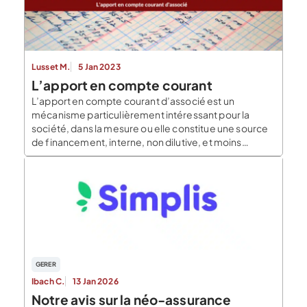
Lusset M.
5 Jan 2023
L’apport en compte courant
L’apport en compte courant d’associé est un
mécanisme particulièrement intéressant pour la
société, dans la mesure ou elle constitue une source
de financement, interne, non dilutive, et moins
onéreuse que d’autres sources de financements.
L’apport en compte courant d’associé : définition Le
compte courant d’associé est un prêt consenti par un
associé à la société […]
GERER
Ibach C.
13 Jan 2026
Notre avis sur la néo-assurance