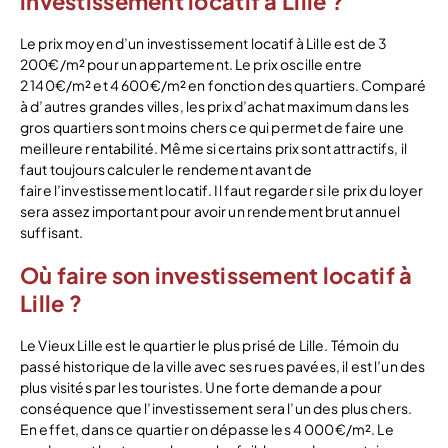
investissement locatif à Lille ?
Le prix moyen d’un investissement locatif à Lille est de 3
200€/m² pour un appartement. Le prix oscille entre
2 140€/m² et 4 600€/m² en fonction des quartiers. Comparé
à d’autres grandes villes, les prix d’achat maximum dans les
gros quartiers sont moins chers ce qui permet de faire une
meilleure rentabilité. Même si certains prix sont attractifs, il
faut toujours calculer le rendement avant de
faire l’investissement locatif. Il faut regarder si le prix du loyer
sera assez important pour avoir un rendement brut annuel
suffisant.
Où faire son investissement locatif à
Lille ?
Le Vieux Lille est le quartier le plus prisé de Lille. Témoin du
passé historique de la ville avec ses rues pavées, il est l’un des
plus visités par les touristes. Une forte demande a pour
conséquence que l’investissement sera l’un des plus chers.
En effet, dans ce quartier on dépasse les 4 000€/m². Le