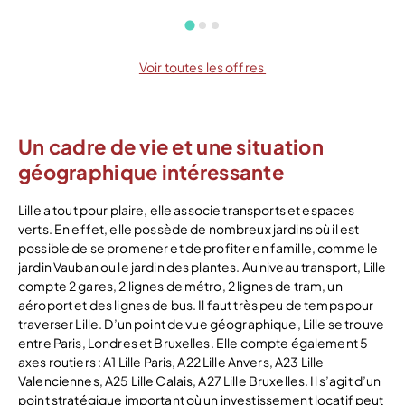
Voir toutes les offres
Un cadre de vie et une situation
géographique intéressante
Lille a tout pour plaire, elle associe transports et espaces
verts. En effet, elle possède de nombreux jardins où il est
possible de se promener et de profiter en famille, comme le
jardin Vauban ou le jardin des plantes. Au niveau transport, Lille
compte 2 gares, 2 lignes de métro, 2 lignes de tram, un
aéroport et des lignes de bus. Il faut très peu de temps pour
traverser Lille. D’un point de vue géographique, Lille se trouve
entre Paris, Londres et Bruxelles. Elle compte également 5
axes routiers : A1 Lille Paris, A22 Lille Anvers, A23 Lille
Valenciennes, A25 Lille Calais, A27 Lille Bruxelles. Il s’agit d’un
point stratégique important où un investissement locatif peut