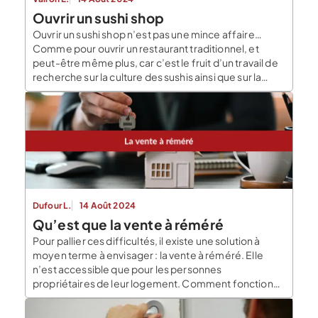
Ouvrir un sushi shop
Ouvrir un sushi shop n’est pas une mince affaire…
Comme pour ouvrir un restaurant traditionnel, et
peut-être même plus, car c’est le fruit d’un travail de
recherche sur la culture des sushis ainsi que sur la
création d’entreprise. Le Blog du Dirigeant vous
donne les étapes à suivre pour un sushi shop réussi !
Comment […]
Dufour L.
14 Août 2024
Qu’est que la vente à réméré
Pour pallier ces difficultés, il existe une solution à
moyen terme à envisager : la vente à réméré. Elle
n’est accessible que pour les personnes
propriétaires de leur logement. Comment fonctionne
une vente à réméré ? Dès le début, il est nécessaire
de mentionner que la vente à réméré est aussi