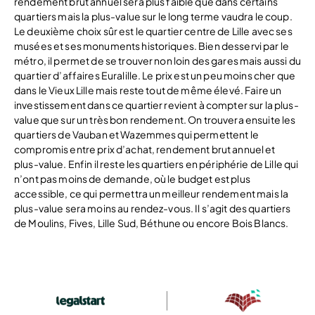
rendement brut annuel sera plus faible que dans certains
quartiers mais la plus-value sur le long terme vaudra le coup.
Le deuxième choix sûr est le quartier centre de Lille avec ses
musées et ses monuments historiques. Bien desservi par le
métro, il permet de se trouver non loin des gares mais aussi du
quartier d’affaires Euralille. Le prix est un peu moins cher que
dans le Vieux Lille mais reste tout de même élevé. Faire un
investissement dans ce quartier revient à compter sur la plus-
value que sur un très bon rendement. On trouvera ensuite les
quartiers de Vauban et Wazemmes qui permettent le
compromis entre prix d’achat, rendement brut annuel et
plus-value. Enfin il reste les quartiers en périphérie de Lille qui
n’ont pas moins de demande, où le budget est plus
accessible, ce qui permettra un meilleur rendement mais la
plus-value sera moins au rendez-vous. Il s’agit des quartiers
de Moulins, Fives, Lille Sud, Béthune ou encore Bois Blancs.