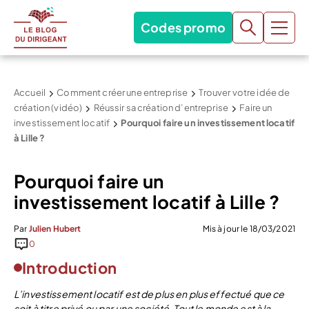
Codes promo
Accueil
Comment créer une entreprise
Trouver votre idée de
création (vidéo)
Réussir sa création d’entreprise
Faire un
investissement locatif
Pourquoi faire un investissement locatif
à Lille ?
Pourquoi faire un
investissement locatif à Lille ?
Par
Julien Hubert
Mis à jour le 18/03/2021
0
Introduction
L’investissement locatif est de plus en plus effectué que ce
soit à titre privé ou par une société. Tout le monde est à la