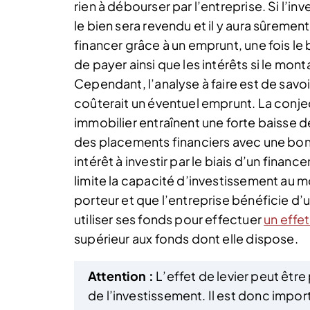
rien à débourser par l’entreprise. Si l’in
le bien sera revendu et il y aura sûremen
financer grâce à un emprunt, une fois le b
de payer ainsi que les intérêts si le mon
Cependant, l’analyse à faire est de savo
coûterait un éventuel emprunt. La conjec
immobilier entraînent une forte baisse d
des placements financiers avec une bonne
intérêt à investir par le biais d’un finan
limite la capacité d’investissement au m
porteur et que l’entreprise bénéficie d’u
utiliser ses fonds pour effectuer
un effet
supérieur aux fonds dont elle dispose.
Attention :
L’effet de levier peut être
de l’investissement. Il est donc impor