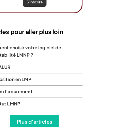
les pour aller plus loin
nt choisir votre logiciel de
abilité LMNP ?
 ALUR
osition en LMP
an d'apurement
atut LMNP
Plus d'articles