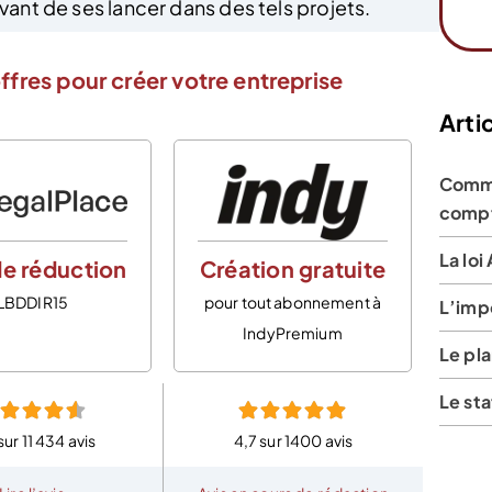
 avant de ses lancer dans des tels projets.
ffres pour créer votre entreprise
Artic
Comme
compt
La loi
e réduction
Création gratuite
LBDDIR15
pour tout abonnement à
L’imp
IndyPremium
Le pl
Le st
sur 11 434 avis
4,7 sur 1400 avis