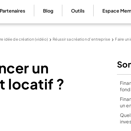
Partenaires
Blog
Outils
Espace Mem
re idée de création (vidéo)
Réussir sa création d’entreprise
Faire un
ncer un
So
 locatif ?
Finan
fond
Fina
un e
Quel
inves