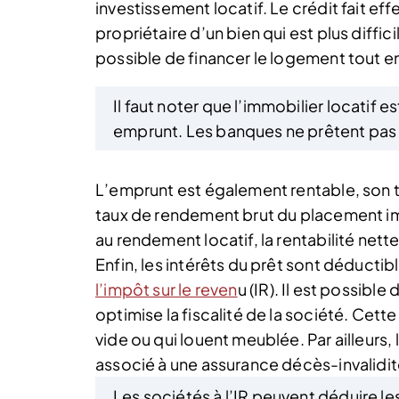
investissement locatif. Le crédit fait eff
propriétaire d’un bien qui est plus diffic
possible de financer le logement tout e
Il faut noter que l’immobilier locatif 
emprunt. Les banques ne prêtent pas 
L’emprunt est également rentable, son tau
taux de rendement brut du placement immo
au rendement locatif, la rentabilité nett
Enfin, les intérêts du prêt sont déductibl
l’impôt sur le reven
u (IR). Il est possibl
optimise la fiscalité de la société. Cett
vide ou qui louent meublée. Par ailleurs,
associé à une assurance décès-invalidité
Les sociétés à l’IR peuvent déduire l