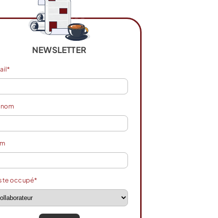
NEWSLETTER
ail*
énom
om
ste occupé*