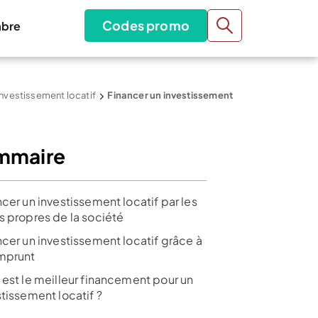
Codes promo
bre
 investissement locatif
Financer un investissement
mmaire
cer un investissement locatif par les
s propres de la société
ncer un investissement locatif grâce à
mprunt
 est le meilleur financement pour un
tissement locatif ?