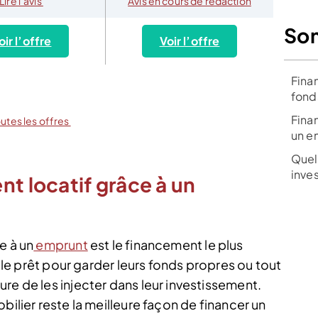
Lire l’avis
Avis en cours de rédaction
So
oir l’offre
Voir l’offre
Finan
fond
Fina
outes les offres
un e
Quel
inves
nt locatif grâce à un
e à un
emprunt
est le financement le plus
t le prêt pour garder leurs fonds propres ou tout
re de les injecter dans leur investissement.
bilier reste la meilleure façon de financer un