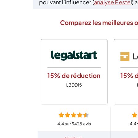
pouvant l’influencer (
analyse Peste
l)
Comparez les meilleures o
15% de réduction
15% d
LBDD15
4,4 sur 9425 avis
4,4 