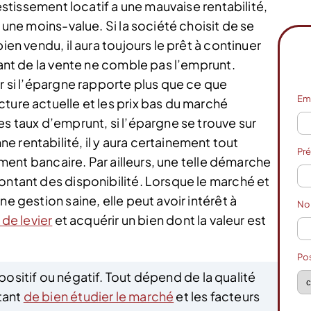
vestissement locatif a une mauvaise rentabilité,
t une moins-value. Si la société choisit de se
ien vendu, il aura toujours le prêt à continuer
tant de la vente ne comble pas l’emprunt.
ir si l’épargne rapporte plus que ce que
Em
ture actuelle et les prix bas du marché
es taux d’emprunt, si l’épargne se trouve sur
 rentabilité, il y aura certainement tout
Pr
cement bancaire. Par ailleurs, une telle démarche
ontant des disponibilité. Lorsque le marché et
ne gestion saine, elle peut avoir intérêt à
N
 de levier
et acquérir un bien dont la valeur est
Po
 positif ou négatif. Tout dépend de la qualité
tant
de bien étudier le marché
et les facteurs