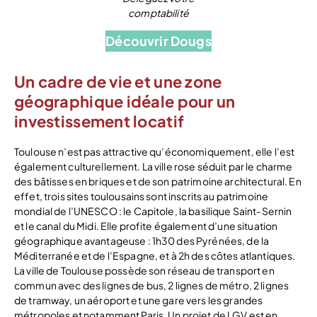
comptabilité
Découvrir Dougs
Un cadre de vie et une zone
géographique idéale pour un
investissement locatif
Toulouse n’est pas attractive qu’économiquement, elle l’est
également culturellement. La ville rose séduit par le charme
des bâtisses en briques et de son patrimoine architectural. En
effet, trois sites toulousains sont inscrits au patrimoine
mondial de l’UNESCO : le Capitole, la basilique Saint-Sernin
et le canal du Midi. Elle profite également d’une situation
géographique avantageuse : 1h30 des Pyrénées, de la
Méditerranée et de l’Espagne, et à 2h des côtes atlantiques.
La ville de Toulouse possède son réseau de transport en
commun avec des lignes de bus, 2 lignes de métro, 2 lignes
de tramway, un aéroport et une gare vers les grandes
métropoles et notamment Paris. Un projet de LGV est en