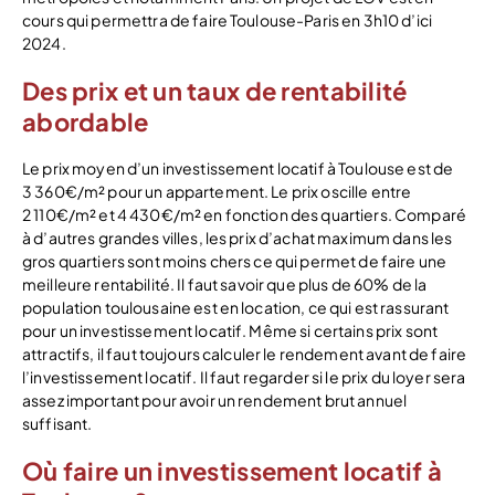
cours qui permettra de faire Toulouse-Paris en 3h10 d’ici
2024.
Des prix et un taux de rentabilité
abordable
Le prix moyen d’un investissement locatif à Toulouse est de
3 360€/m² pour un appartement. Le prix oscille entre
2 110€/m² et 4 430€/m² en fonction des quartiers. Comparé
à d’autres grandes villes, les prix d’achat maximum dans les
gros quartiers sont moins chers ce qui permet de faire une
meilleure rentabilité. Il faut savoir que plus de 60% de la
population toulousaine est en location, ce qui est rassurant
pour un investissement locatif. Même si certains prix sont
attractifs, il faut toujours calculer le rendement avant de faire
l’investissement locatif. Il faut regarder si le prix du loyer sera
assez important pour avoir un rendement brut annuel
suffisant.
Où faire un investissement locatif à