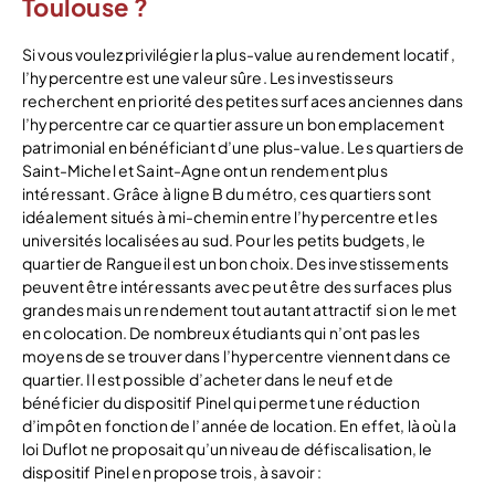
Toulouse ?
Si vous voulez privilégier la plus-value au rendement locatif,
l’hypercentre est une valeur sûre. Les investisseurs
recherchent en priorité des petites surfaces anciennes dans
l’hypercentre car ce quartier assure un bon emplacement
patrimonial en bénéficiant d’une plus-value. Les quartiers de
Saint-Michel et Saint-Agne ont un rendement plus
intéressant. Grâce à ligne B du métro, ces quartiers sont
idéalement situés à mi-chemin entre l’hypercentre et les
universités localisées au sud. Pour les petits budgets, le
quartier de Rangueil est un bon choix. Des investissements
peuvent être intéressants avec peut être des surfaces plus
grandes mais un rendement tout autant attractif si on le met
en colocation. De nombreux étudiants qui n’ont pas les
moyens de se trouver dans l’hypercentre viennent dans ce
quartier. Il est possible d’acheter dans le neuf et de
bénéficier du dispositif Pinel qui permet une réduction
d’impôt en fonction de l’année de location. En effet, là où la
loi Duflot ne proposait qu’un niveau de défiscalisation, le
dispositif Pinel en propose trois, à savoir :