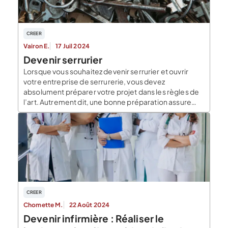
CREER
Vairon E.
17 Juil 2024
Devenir serrurier
Lorsque vous souhaitez devenir serrurier et ouvrir
votre entreprise de serrurerie, vous devez
absolument préparer votre projet dans les règles de
l’art. Autrement dit, une bonne préparation assure
une étude poussée et une rentabilité future
améliorée. Devenir serrurier : qui peut ouvrir une
entreprise de serrurerie ? Pour devenir serrurier, vous
devez : Avoir la […]
CREER
Chomette M.
22 Août 2024
Devenir infirmière : Réaliser le