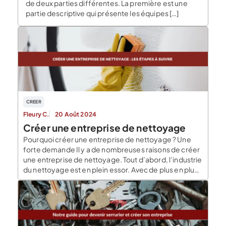
de deux parties différentes. La première est une
partie descriptive qui présente les équipes […]
CREER
Fleury C.
20 Août 2024
Créer une entreprise de nettoyage
Pourquoi créer une entreprise de nettoyage ? Une
forte demande Il y a de nombreuses raisons de créer
une entreprise de nettoyage. Tout d’abord, l’industrie
du nettoyage est en plein essor. Avec de plus en plus
de gens qui travaillent, le temps disponible pour le
nettoyage est limité. Les gens recherchent donc des
entreprises de […]