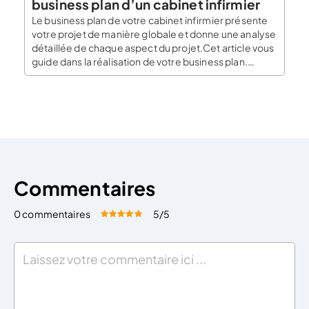
business plan d’un cabinet infirmier
Le business plan de votre cabinet infirmier présente
votre projet de manière globale et donne une analyse
détaillée de chaque aspect du projet.Cet article vous
guide dans la réalisation de votre business plan.
Qu’est-ce qu’un business plan ? Le business plan est
un document synthétique de présentation globale du
projet. C’est un document synthétique présentant les
[…]
Commentaires
0 commentaires
5
/5
Évaluez cet article:
Donner une note