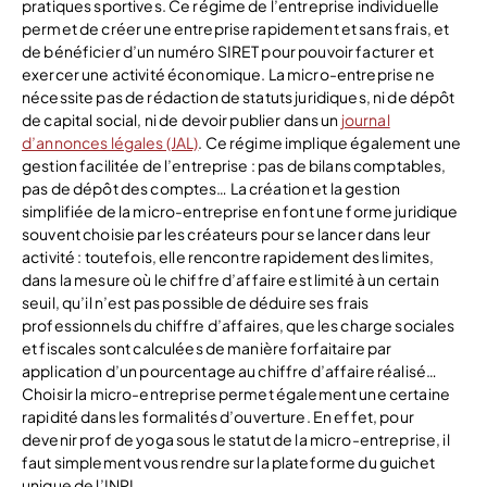
pratiques sportives. Ce régime de l’entreprise individuelle
permet de créer une entreprise rapidement et sans frais, et
de bénéficier d’un numéro SIRET pour pouvoir facturer et
exercer une activité économique. La micro-entreprise ne
nécessite pas de rédaction de statuts juridiques, ni de dépôt
de capital social, ni de devoir publier dans un
journal
d’annonces légales (JAL)
. Ce régime implique également une
gestion facilitée de l’entreprise : pas de bilans comptables,
pas de dépôt des comptes… La création et la gestion
simplifiée de la micro-entreprise en font une forme juridique
souvent choisie par les créateurs pour se lancer dans leur
activité : toutefois, elle rencontre rapidement des limites,
dans la mesure où le chiffre d’affaire est limité à un certain
seuil, qu’il n’est pas possible de déduire ses frais
professionnels du chiffre d’affaires, que les charge sociales
et fiscales sont calculées de manière forfaitaire par
application d’un pourcentage au chiffre d’affaire réalisé…
Choisir la micro-entreprise permet également une certaine
rapidité dans les formalités d’ouverture. En effet, pour
devenir prof de yoga sous le statut de la micro-entreprise, il
faut simplement vous rendre sur la plateforme du guichet
unique de l’INPI.