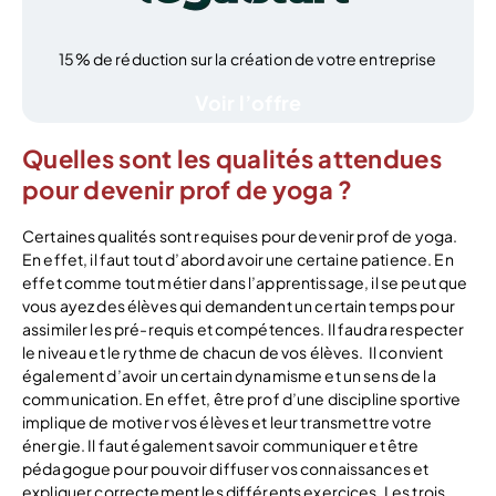
15% de réduction sur la création de votre entreprise
Voir l’offre
Quelles sont les qualités attendues
pour devenir prof de yoga ?
Certaines qualités sont requises pour devenir prof de yoga.
En effet, il faut tout d’abord avoir une certaine patience. En
effet comme tout métier dans l’apprentissage, il se peut que
vous ayez des élèves qui demandent un certain temps pour
assimiler les pré-requis et compétences. Il faudra respecter
le niveau et le rythme de chacun de vos élèves.
Il convient
également d’avoir un certain dynamisme et un sens de la
communication. En effet, être prof d’une discipline sportive
implique de motiver vos élèves et leur transmettre votre
énergie. Il faut également savoir communiquer et être
pédagogue pour pouvoir diffuser vos connaissances et
expliquer correctement les différents exercices. Les trois