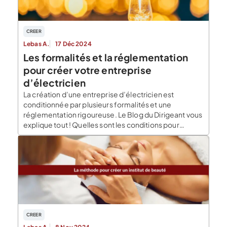
CREER
Lebas A.
17 Déc 2024
Les formalités et la réglementation
pour créer votre entreprise
d’électricien
La création d’une entreprise d’électricien est
conditionnée par plusieurs formalités et une
réglementation rigoureuse. Le Blog du Dirigeant vous
explique tout ! Quelles sont les conditions pour
pouvoir créer sa propre société d’électricité ? Pour
pouvoir vous engager dans la création de votre
activité, vous devez respecter certaines conditions.
Avoir la capacité de gestion ; […]
CREER