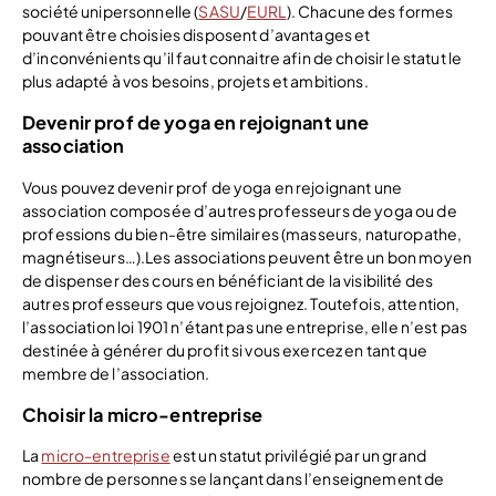
société unipersonnelle (
SASU
/
EURL
).
Chacune des formes
pouvant être choisies disposent d’avantages et
d’inconvénients qu’il faut connaitre afin de choisir le statut le
plus adapté à vos besoins, projets et ambitions.
Devenir prof de yoga en rejoignant une
association
Vous pouvez devenir prof de yoga en rejoignant une
association composée d’autres professeurs de yoga ou de
professions du bien-être similaires (masseurs, naturopathe,
magnétiseurs…).Les associations peuvent être un bon moyen
de dispenser des cours en bénéficiant de la visibilité des
autres professeurs que vous rejoignez. Toutefois, attention,
l’association loi 1901 n’étant pas une entreprise, elle n’est pas
destinée à générer du profit si vous exercez en tant que
membre de l’association.
Choisir la micro-entreprise
La
micro-entreprise
est un statut privilégié par un grand
nombre de personnes se lançant dans l’enseignement de