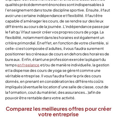
qualités précédemment énoncées sont indispensables à
l’enseignement dans toute discipline sportive. Ensuite, il faut
avoir une certaine indépendance et flexibilité. Il faut être
capable d’aménager les cours, de se rendre sur des lieux
différents au cours de la journée. L’indépendance passe par
le fait qu’il faut savoir créer vos propres cours de yoga.
La
flexibilité, notamment dans les horaires est également un
critère primordial. En effet, en fonction de votre clientèle, si
celle-ci est composée d’adultes, il vous faudra surement
positionner les créneaux de cours en dehors des horaires de
bureaux.
Enfin, étant une profession exercée la plupart du
temps
en freelance
et/ou de manière individuelle, la gestion
et la dispense des cours de yoga se gèrent comme une
véritable entreprise. Il vous faudra fixer le prix des cours
donnés, en prenant en considération les différents coûts
impliqués (éventuelle location d’une salle de classe, cout de
la formation, cout du matériel, des assurances…)afin de
pouvoir être rentable dans votre activité.
Comparez les meilleures offres pour créer
votre entreprise