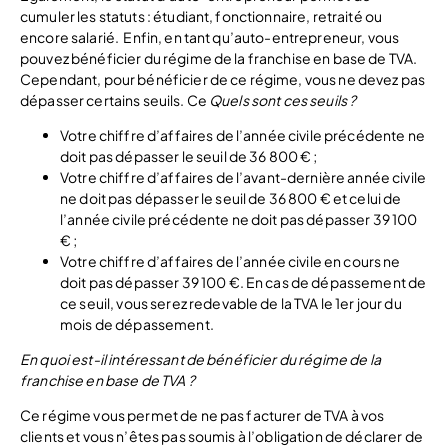
cumuler les statuts : étudiant, fonctionnaire, retraité ou
encore salarié.
Enfin, en tant qu’auto-entrepreneur, vous
pouvez bénéficier du régime de la franchise en base de TVA.
Cependant, pour bénéficier de ce régime, vous ne devez pas
dépasser certains seuils. Ce
Quels sont ces seuils ?
Votre chiffre d’affaires de l’année civile précédente ne
doit pas dépasser le seuil de 36 800 € ;
Votre chiffre d’affaires de l’avant-dernière année civile
ne doit pas dépasser le seuil de 36 800 € et celui de
l’année civile précédente ne doit pas dépasser 39 100
€ ;
Votre chiffre d’affaires de l’année civile en cours ne
doit pas dépasser 39 100 €. En cas de dépassement de
ce seuil, vous serez redevable de la TVA le 1er jour du
mois de dépassement.
En quoi est-il intéressant de bénéficier du régime de la
franchise en base de TVA ?
Ce régime vous permet de ne pas facturer de TVA à vos
clients et vous n’êtes pas soumis à l’obligation de déclarer de