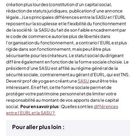
création plus lourdes (constitution d’un capital social,
rédaction de statuts juridiques, publication d’une annonce
légale…) Les principales différences entre la SASU et l’EURL
reposent sur la souplesse et le flexibilité du fonctionnement
de la société : la SASU du fait de son faible encadrement par
le code de commerce autorise plus de libertés dans
l’organisation du fonctionnement, a contrario l’EURL est plus
rigide dans son fonctionnement, mais peut être plus
sécurisante pour les créateurs. Le statut social du dirigeant
diffère également en fonction de la forme sociale choisie. Le
président d’une SASU est affilié au régime général de la
sécurité sociale, contrairement au gérant d’EURL, qui est TNS.
Devenir prof de yoga en créant une
SASU
peut être très
intéressant. En effet, cette forme sociale permet de
protéger votre patrimoine personnel et de limiter votre
responsabilité au montant de vos apports dans le capital
social.
Pour en savoir plus
: Quelles sont les
différences
entre l’EURL et la SASU ?
Pour aller plus loin :