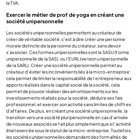
la TVA.
Exercer le métier de prof de yoga en créant une
société unipersonnelle
Les sociétés unipersonnelles permettent au créateur de
créer de véritable société, c’est à dire créer une personne
morale distincte de la personne du créateur, sans devoir
s’associer. Ces formes unipersonnelles sont la SASU (forme
unipersonnelle de la SAS), ou l’EURL (version unipersonnelle
de la SARL). Créer une société unipersonnelle permet au
créateur d’éviter les inconvénients liés à la micro-entreprise :
cela permet de limiter la responsabilité de l’entrepreneur aux
apports réalisés dans le capital social de la société, cela
permet de pouvoir réaliser des amortissements sur les
investissements réalisés pour la société, déduire ses fais
professionnel, et exercer son activité sans limites de chiffres
d’affaires. De plus, en créant une société unipersonnelle, la
transition vers une société pluripersonnelle en cas d’arrivée
de nouveaux associés se fait plus simplement que si l’activité
était exercée sous le statut de la micro-entreprise. Toutefois,
les sociétés unipersonnelles demandent des formalités de