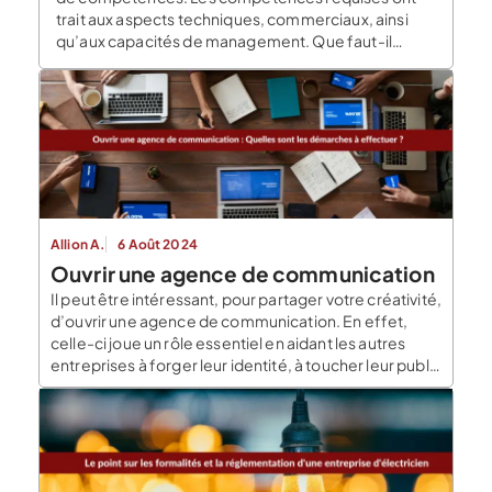
trait aux aspects techniques, commerciaux, ainsi
qu’aux capacités de management. Que faut-il
savoir […]
Allion A.
6 Août 2024
Ouvrir une agence de communication
Il peut être intéressant, pour partager votre créativité,
d’ouvrir une agence de communication. En effet,
celle-ci joue un rôle essentiel en aidant les autres
entreprises à forger leur identité, à toucher leur public
cible et à prospérer dans un paysage médiatique
complexe. Cette aventure entrepreneuriale offre
une expérience dynamique. Dans cet article, nous
allons voir […]