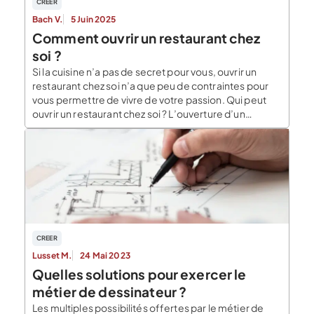
CREER
Bach V.
5 Juin 2025
Comment ouvrir un restaurant chez
soi ?
Si la cuisine n’a pas de secret pour vous, ouvrir un
restaurant chez soi n’a que peu de contraintes pour
vous permettre de vivre de votre passion. Qui peut
ouvrir un restaurant chez soi ? L’ouverture d’un
restaurant chez soi ne nécessite pas l’obtention d’un
diplôme particulier, aucune formation n’est
obligatoire. Cependant, il est essentiel […]
CREER
Lusset M.
24 Mai 2023
Quelles solutions pour exercer le
métier de dessinateur ?
Les multiples possibilités offertes par le métier de