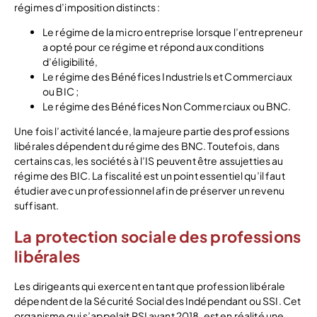
régimes d’imposition distincts :
Le régime de la micro entreprise lorsque l’entrepreneur
a opté pour ce régime et répond aux conditions
d’éligibilité,
Le régime des Bénéfices Industriels et Commerciaux
ou BIC ;
Le régime des Bénéfices Non Commerciaux ou BNC.
Une fois l’activité lancée, la majeure partie des professions
libérales dépendent du régime des BNC. Toutefois, dans
certains cas, les sociétés à l’IS peuvent être assujetties au
régime des BIC. La fiscalité est un point essentiel qu’il faut
étudier avec un professionnel afin de préserver un revenu
suffisant.
La protection sociale des professions
libérales
Les dirigeants qui exercent en tant que profession libérale
dépendent de la Sécurité Social des Indépendant ou SSI. Cet
organisme qui s’appelait RSI avant 2018, est en réalité une