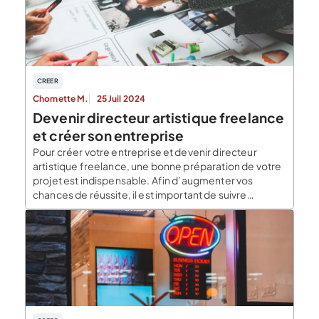
CREER
Chomette M.
25 Juil 2024
Devenir directeur artistique freelance
et créer son entreprise
Pour créer votre entreprise et devenir directeur
artistique freelance, une bonne préparation de votre
projet est indispensable. Afin d’augmenter vos
chances de réussite, il est important de suivre
certaines étapes. Cet article vous guide dans votre
démarche pour devenir directeur artistique freelance
et vous conseille sur la création de votre entreprise.
Quel est le rôle […]