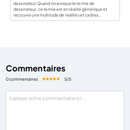
dessinateur Quand on évoque le terme de
dessinateur, ce terme est en réalité générique et
recouvre une multitude de réalités et cadres
différents dans lesquels ce métier peut être exercé.
Le plus classique est le dessinateur de presse qui
réalise des dessins dans les journaux, pour animer […]
Commentaires
0 commentaires
5
/5
Évaluez cet article:
Donner une note