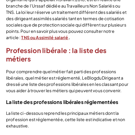
branche de l’Urssaf dédiée au Travailleurs Non Salariés ou
TNS. La loi leur réserve un traitement différent des salariés et
des dirigeant assimilés salariés tant en termes de cotisation
sociales que de protection sociale qui diffèrent sur plusieurs
points. Pour en savoir plus vous pouvez consulter notre
article :
TNS ou Assimilé salarié
.
Profession libérale :
la liste des
métiers
Pour comprendre quel métier fait parti des professions
libérales, quel métier est réglementé, LeBlogduDirigeant a
dressé une liste des professions libérales en les classant pour
vous aider à trouver les métiers qui peuvent vous convenir.
La liste des professions libérales réglementées
La liste ci-dessous reprend les principaux métiers dont la
profession est réglementée, cette liste est indicative et non
exhaustive.