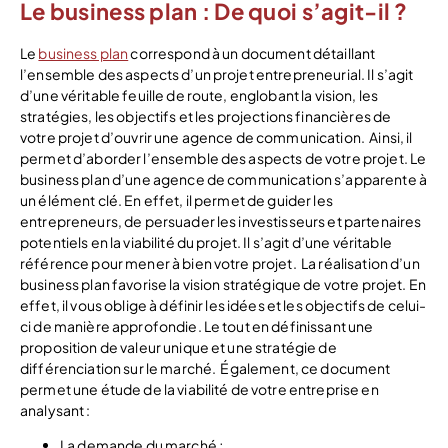
Le business plan : De quoi s’agit-il ?
Le
business plan
correspond à un document détaillant
l’ensemble des aspects d’un projet entrepreneurial. Il s’agit
d’une véritable feuille de route, englobant la vision, les
stratégies, les objectifs et les projections financières de
votre projet d’ouvrir une agence de communication.
Ainsi, il
permet d’aborder l’ensemble des aspects de votre projet. Le
business plan d’une agence de communication s’apparente à
un élément clé. En effet, il permet de guider les
entrepreneurs, de persuader les investisseurs et partenaires
potentiels en la viabilité du projet. Il s’agit d’une véritable
référence pour mener à bien votre projet.
La réalisation d’un
business plan favorise la vision stratégique de votre projet. En
effet, il vous oblige à définir les idées et les objectifs de celui-
ci de manière approfondie. Le tout en définissant une
proposition de valeur unique et une stratégie de
différenciation sur le marché.
Également, ce document
permet une étude de la viabilité de votre entreprise en
analysant :
La demande du marché ;