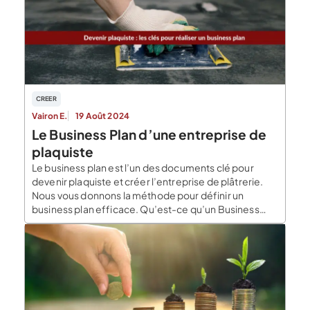
Souscrire à une assurance Responsabilité Civile
professionnelle L’assurance Responsabilité Civile
professionnelle pour les métiers du commerce est la
[…]
CREER
Vairon E.
19 Août 2024
Le Business Plan d’une entreprise de
plaquiste
Le business plan est l’un des documents clé pour
devenir plaquiste et créer l’entreprise de plâtrerie.
Nous vous donnons la méthode pour définir un
business plan efficace. Qu’est-ce qu’un Business
plan ? Le business plan est le document permettant
de décrire votre projet. Dans ce document, vous
devez décrire de manière synthétique votre projet
d’entreprise de […]