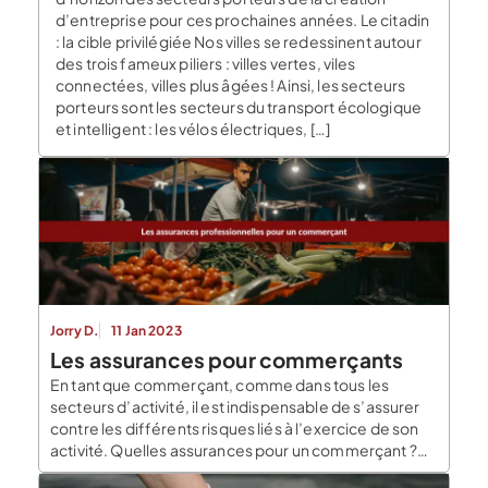
d’entreprise pour ces prochaines années. Le citadin
: la cible privilégiée Nos villes se redessinent autour
des trois fameux piliers : villes vertes, viles
connectées, villes plus âgées ! Ainsi, les secteurs
porteurs sont les secteurs du transport écologique
et intelligent : les vélos électriques, […]
Jorry D.
11 Jan 2023
Les assurances pour commerçants
En tant que commerçant, comme dans tous les
secteurs d’activité, il est indispensable de s’assurer
contre les différents risques liés à l’exercice de son
activité. Quelles assurances pour un commerçant ?
Les assurances nécessaires pour les commerçants