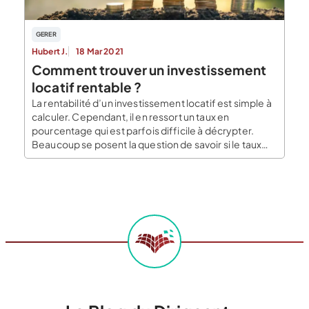
GERER
Hubert J.
18 Mar 2021
Comment trouver un investissement
locatif rentable ?
La rentabilité d’un investissement locatif est simple à
calculer. Cependant, il en ressort un taux en
pourcentage qui est parfois difficile à décrypter.
Beaucoup se posent la question de savoir si le taux
qu’ils obtiennent est suffisant pour effectuer leur
investissement. Comment calculer la rentabilité d’un
investissement locatif ? Le calcul de la rentabilité d’un
investissement […]