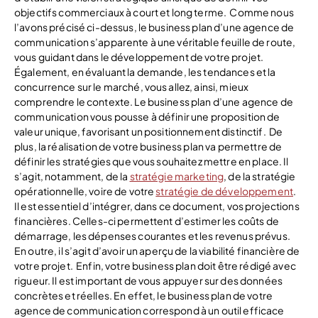
objectifs commerciaux à court et long terme.
Comme nous
l’avons précisé ci-dessus, le business plan d’une agence de
communication s’apparente à une véritable feuille de route,
vous guidant dans le développement de votre projet.
Également, en évaluant la demande, les tendances et la
concurrence sur le marché, vous allez, ainsi, mieux
comprendre le contexte. Le business plan d’une agence de
communication vous pousse à définir une proposition de
valeur unique, favorisant un positionnement distinctif.
De
plus, la réalisation de votre business plan va permettre de
définir les stratégies que vous souhaitez mettre en place. Il
s’agit, notamment, de la
stratégie marketing
, de la stratégie
opérationnelle, voire de votre
stratégie de développement
.
Il est essentiel d’intégrer, dans ce document, vos projections
financières. Celles-ci permettent d’estimer les coûts de
démarrage, les dépenses courantes et les revenus prévus.
En outre, il s’agit d’avoir un aperçu de la viabilité financière de
votre projet.
Enfin, votre business plan doit être rédigé avec
rigueur. Il est important de vous appuyer sur des données
concrètes et réelles. En effet, le business plan de votre
agence de communication correspond à un outil efficace