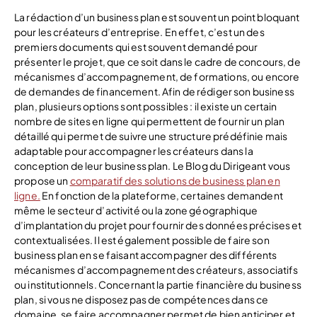
La rédaction d’un business plan est souvent un point bloquant
pour les créateurs d’entreprise. En effet, c’est un des
premiers documents qui est souvent demandé pour
présenter le projet, que ce soit dans le cadre de concours, de
mécanismes d’accompagnement, de formations, ou encore
de demandes de financement. Afin de rédiger son business
plan, plusieurs options sont possibles : il existe un certain
nombre de sites en ligne qui permettent de fournir un plan
détaillé qui permet de suivre une structure prédéfinie mais
adaptable pour accompagner les créateurs dans la
conception de leur business plan. Le Blog du Dirigeant vous
propose un
comparatif des solutions de business plan en
ligne.
En fonction de la plateforme, certaines demandent
même le secteur d’activité ou la zone géographique
d’implantation du projet pour fournir des données précises et
contextualisées. Il est également possible de faire son
business plan en se faisant accompagner des différents
mécanismes d’accompagnement des créateurs, associatifs
ou institutionnels. Concernant la partie financière du business
plan, si vous ne disposez pas de compétences dans ce
domaine, se faire accompagner permet de bien anticiper et