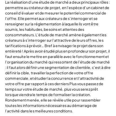
La réalisation d’une étude de marché a deux principaux rôles :
permettre au créateur de projet, en l’espèce d’un cabinet de
conseil d’évaluer et de mesurer le potentiel commercial de
l’offre. Elle permet aux créateurs de s’interroger et se
renseigner sur la réglementation à laquelle ils vont être
soumis, les habitudes, besoins et attentes des
consommateurs. L’étude de marché amène également les
créateurs à s’interroger sur l’attractive de leurs offres, les
tarifications à prévoir… Bref à envisager le projet dans son
entièreté ! Après avoir étudié plus en profondeur son projet, il
faut ensuite le mettre en parallèle avec le fonctionnement et
l’organisation du marché qui ressortent de l’étude de marché
: il faut alors définir une segmentation de clientèle, c’est à dire
définir la cible, travailler la perfection de votre offre
commerciale, et étudier la concurrence et l’attractivité de
votre offre par rapport à ces derniers Plus vous passez de
temps sur votre étude de marché, plus vous serez prêt
lorsque viendra le temps de formaliser la création.
Rondement menée, elle se révèle utile pour rassembler
toutes les informations nécessaires au démarrage de
l’activité dans les meilleures conditions.