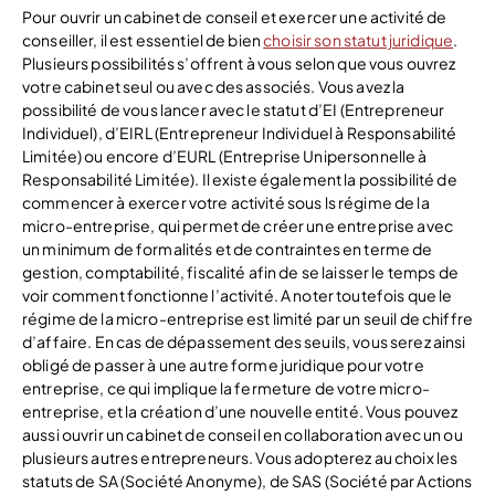
Pour ouvrir un cabinet de conseil et exercer une activité de
conseiller, il est essentiel de bien
choisir son statut juridique
.
Plusieurs possibilités s’offrent à vous selon que vous ouvrez
votre cabinet seul ou avec des associés. Vous avez la
possibilité de vous lancer avec le statut d’EI (Entrepreneur
Individuel), d’EIRL (Entrepreneur Individuel à Responsabilité
Limitée) ou encore d’EURL (Entreprise Unipersonnelle à
Responsabilité Limitée). Il existe également la possibilité de
commencer à exercer votre activité sous ls régime de la
micro-entreprise, qui permet de créer une entreprise avec
un minimum de formalités et de contraintes en terme de
gestion, comptabilité, fiscalité afin de se laisser le temps de
voir comment fonctionne l’activité. A noter toutefois que le
régime de la micro-entreprise est limité par un seuil de chiffre
d’affaire. En cas de dépassement des seuils, vous serez ainsi
obligé de passer à une autre forme juridique pour votre
entreprise, ce qui implique la fermeture de votre micro-
entreprise, et la création d’une nouvelle entité. Vous pouvez
aussi ouvrir un cabinet de conseil en collaboration avec un ou
plusieurs autres entrepreneurs. Vous adopterez au choix les
statuts de SA (Société Anonyme), de SAS (Société par Actions