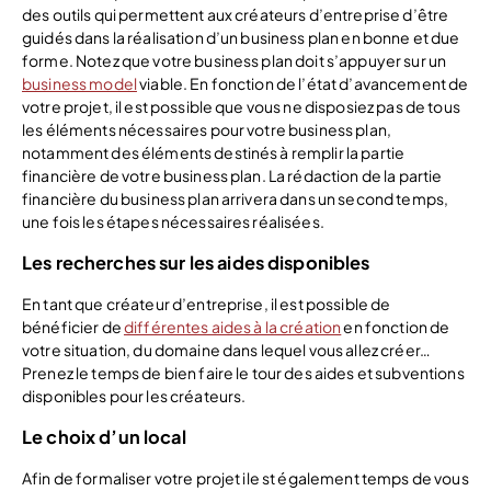
des outils qui permettent aux créateurs d’entreprise d’être
guidés dans la réalisation d’un business plan en bonne et due
forme. Notez que votre business plan doit s’appuyer sur un
business model
viable. En fonction de l’état d’avancement de
votre projet, il est possible que vous ne disposiez pas de tous
les éléments nécessaires pour votre business plan,
notamment des éléments destinés à remplir la partie
financière de votre business plan. La rédaction de la partie
financière du business plan arrivera dans un second temps,
une fois les étapes nécessaires réalisées.
Les recherches sur les aides disponibles
En tant que créateur d’entreprise, il est possible de
bénéficier de
différentes aides à la création
en fonction de
votre situation, du domaine dans lequel vous allez créer…
Prenez le temps de bien faire le tour des aides et subventions
disponibles pour les créateurs.
Le choix d’un local
Afin de formaliser votre projet ile st également temps de vous