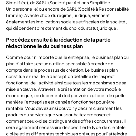
Simplifiée), de SASU (Société par Actions Simplifiée
Unipersonnelle) ou encore de SARL (Société à Responsabilité
Limitée). Avec le choix du régime juridique, viennent
également les implications sociales et fiscales de la société,
qui dépendent directement du choix du statut juridique.
Procédez ensuite à la rédaction de la partie
rédactionnelle du business plan
Comme pour n’importe quelle entreprise, le business plan ou
plan d’affaires est un outil indispensable à prendre en
compte dans le processus de création. Le business plan
constitue en réalité la description détaillée de l’aspect
fonctionnel de l’activité ainsi que tous les mécanismes de sa
mise en œuvre. À travers la présentation de votre modèle
économique, ce document doit pouvoir expliquer de quelle
manière l’entreprise est censée fonctionner pour être
rentable. Vous devez ainsi pouvoir y décrire clairement les
produits ou services que vous souhaitez proposer et
comment ceux-ci se distinguent des offres concurrentes. Il
sera également nécessaire de spécifier le type de clientèle
ciblée et les différentes techniques prévues pour l’atteindre