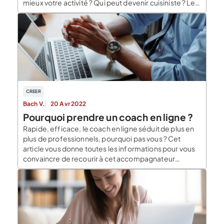
mieux votre activité ? Qui peut devenir cuisiniste ? Les
conditions pour créer son entreprise de cuisiniste
Trois règles conditionnent l’ouverture d’une
entreprise de cuisiniste. Vous devez avoir la capacité
de […]
CREER
Bach V.
20 Avr 2022
Pourquoi prendre un coach en ligne ?
Rapide, efficace, le coach en ligne séduit de plus en
plus de professionnels, pourquoi pas vous ? Cet
article vous donne toutes les informations pour vous
convaincre de recourir à cet accompagnateur
qualifié. Pourquoi faire intervenir un coach en ligne ?
Le coach vous aide à progresser en structurant vos
idées et en vous proposant […]