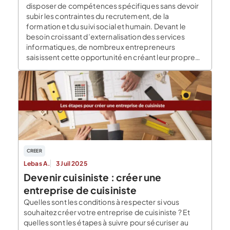
disposer de compétences spécifiques sans devoir
subir les contraintes du recrutement, de la
formation et du suivi social et humain. Devant le
besoin croissant d’externalisation des services
informatiques, de nombreux entrepreneurs
saisissent cette opportunité en créant leur propre
SSII. L’importance […]
CREER
Lebas A.
3 Juil 2025
Devenir cuisiniste : créer une
entreprise de cuisiniste
Quelles sont les conditions à respecter si vous
souhaitez créer votre entreprise de cuisiniste ? Et
quelles sont les étapes à suivre pour sécuriser au