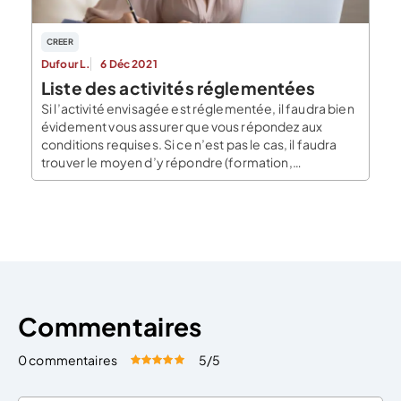
CREER
Dufour L.
6 Déc 2021
Liste des activités réglementées
Si l’activité envisagée est réglementée, il faudra bien
évidement vous assurer que vous répondez aux
conditions requises. Si ce n’est pas le cas, il faudra
trouver le moyen d’y répondre (formation,
recrutement, association, …). Cette article liste
l’ensemble des activités réglementées, les
principales conditions requises pour exercer la
profession et les CFE habilités qui pourront […]
Commentaires
0 commentaires
5
/5
Évaluez cet article:
Donner une note