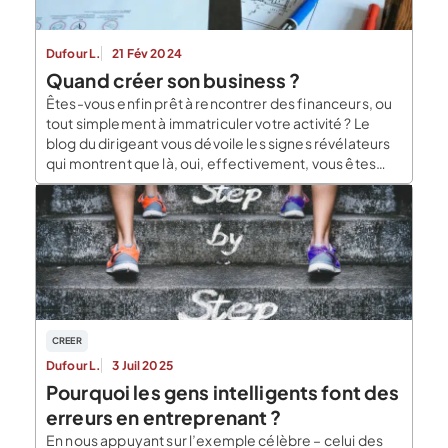
Dufour L.
21 Fév 2024
Quand créer son business ?
Êtes-vous enfin prêt à rencontrer des financeurs, ou
tout simplement à immatriculer votre activité ? Le
blog du dirigeant vous dévoile les signes révélateurs
qui montrent que là, oui, effectivement, vous êtes
opérationnel pour voler de vos propres ailes. Les
prémices Il y a des moments où l’on n’a plus le choix.
Lorsque vous trouvez […]
CREER
Dufour L.
3 Juil 2025
Pourquoi les gens intelligents font des
erreurs en entreprenant ?
En nous appuyant sur l’exemple célèbre – celui des