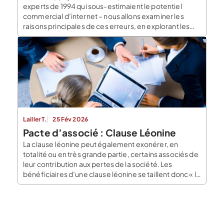
experts de 1994 qui sous-estimaient le potentiel
commercial d’internet – nous allons examiner les
raisons principales de ces erreurs, en explorant les
biais cognitifs, les limites des prévisions, et
l’incertitude inhérente à l’entrepreneuriat.
L’incertitude comme contexte de l’entrepreneuriat
L’incertitude est un élément central de
l’entrepreneuriat. Créer […]
Lailler T.
25 Fév 2026
Pacte d’associé : Clause Léonine
La clause léonine peut également exonérer, en
totalité ou en très grande partie, certains associés de
leur contribution aux pertes de la société. Les
bénéficiaires d’une clause léonine se taillent donc « la
part du lion ». Par principe, la loi interdit la stipulation
d’une clause léonine, qu’elle répute non écrite, c’est-
à-dire sans effet sur le contrat. Mais […]