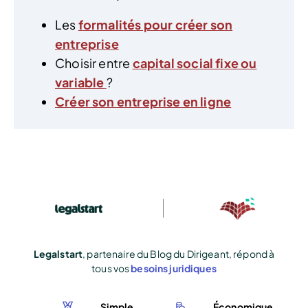
Les
formalités pour créer son
entreprise
Choisir entre
capital social fixe ou
variable
?
Créer son entreprise en ligne
Legalstart
, partenaire du Blog du Dirigeant, répond à
tous vos
besoins juridiques
Simple
Économique