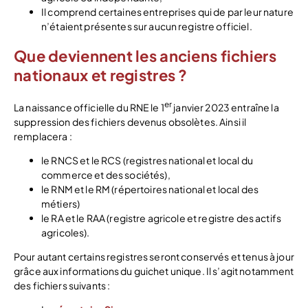
Il comprend certaines entreprises qui de par leur nature
n’étaient présentes sur aucun registre officiel.
Que deviennent les anciens fichiers
nationaux et registres ?
er
La naissance officielle du RNE le 1
janvier 2023 entraîne la
suppression des fichiers devenus obsolètes. Ainsi il
remplacera :
le RNCS et le RCS (registres national et local du
commerce et des sociétés),
le RNM et le RM (répertoires national et local des
métiers)
le RA et le RAA (registre agricole et registre des actifs
agricoles).
Pour autant certains registres seront conservés et tenus à jour
grâce aux informations du guichet unique. Il s’agit notamment
des fichiers suivants :