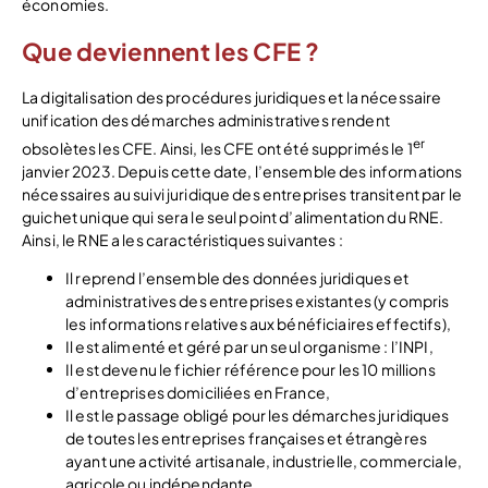
économies.
Que deviennent les CFE ?
La digitalisation des procédures juridiques et la nécessaire
unification des démarches administratives rendent
er
obsolètes les CFE. Ainsi, les CFE ont été supprimés le 1
janvier 2023. Depuis cette date, l’ensemble des informations
nécessaires au suivi juridique des entreprises transitent par le
guichet unique qui sera le seul point d’alimentation du RNE.
Ainsi, le RNE a les caractéristiques suivantes :
Il reprend l’ensemble des données juridiques et
administratives des entreprises existantes (y compris
les informations relatives aux bénéficiaires effectifs),
Il est alimenté et géré par un seul organisme : l’INPI,
Il est devenu le fichier référence pour les 10 millions
d’entreprises domiciliées en France,
Il est le passage obligé pour les démarches juridiques
de toutes les entreprises françaises et étrangères
ayant une activité artisanale, industrielle, commerciale,
agricole ou indépendante,