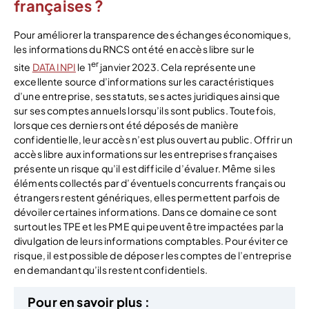
françaises ?
Pour améliorer la transparence des échanges économiques,
les informations du RNCS ont été en accès libre sur le
er
site
DATA INPI
le 1
janvier 2023. Cela représente une
excellente source d’informations sur les caractéristiques
d’une entreprise, ses statuts, ses actes juridiques ainsi que
sur ses comptes annuels lorsqu’ils sont publics. Toutefois,
lorsque ces derniers ont été déposés de manière
confidentielle, leur accès n’est plus ouvert au public. Offrir un
accès libre aux informations sur les entreprises françaises
présente un risque qu’il est difficile d’évaluer. Même si les
éléments collectés par d’éventuels concurrents français ou
étrangers restent génériques, elles permettent parfois de
dévoiler certaines informations. Dans ce domaine ce sont
surtout les TPE et les PME qui peuvent être impactées par la
divulgation de leurs informations comptables. Pour éviter ce
risque, il est possible de déposer les comptes de l’entreprise
en demandant qu’ils restent confidentiels.
Pour en savoir plus :