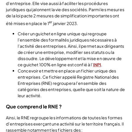
d’entreprise. Elle vise aussi à faciliter les procédures
juridiques qui jalonnent la vie des sociétés. Parmi les mesures
de la loi pacte 2 mesures de simplification importantes ont
er
été mises en place le 1
janvier 2023.
Créer un guichet en ligne unique qui regroupe
l’ensemble des formalités juridiques nécessaires à
l’activité des entreprises. Ainsi, il permet aux dirigeants
de créer une entreprise, modifier ses statuts ou la
dissoudre. Le développement et la mise en œuvre de
ce guichet 100% en ligne est confié à l’
INPI
.
Concevoir et mettre en place un fichier unique des
entreprises. Ce fichier appelé Registre National des
Entreprises (RNE) regroupera l’ensemble des
catégories des entreprises, quelle que soit la nature de
leur activité.
Que comprend le RNE ?
Ainsi, le RNE regroupe les informations de toutes les formes
d’entreprises exerçant une activité sur le territoire français. Il
rassemble notamment les fichiers des :