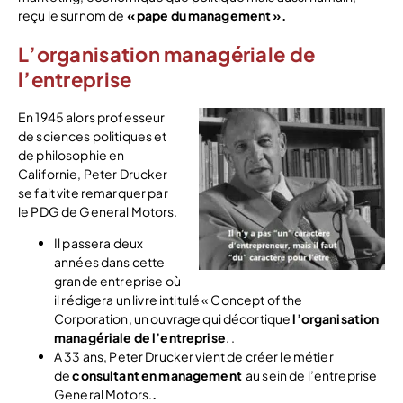
reçu le surnom de
« pape du management ».
L’organisation managériale de
l’entreprise
En 1945 alors professeur
de sciences politiques et
de philosophie en
Californie, Peter Drucker
se fait vite remarquer par
le PDG de General Motors.
Il passera deux
années dans cette
grande entreprise où
il rédigera un livre intitulé « Concept of the
Corporation, un ouvrage qui décortique
l’organisation
managériale de l’entreprise
. .
A 33 ans, Peter Drucker vient de créer le métier
de
consultant en management
au sein de l’entreprise
General Motors.
.