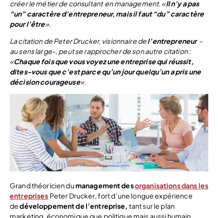
créer le métier de consultant en management. «
Il n’y a pas
“un” caractère d’entrepreneur, mais il faut “du” caractère
pour l’être
».
La citation de Peter Drucker, visionnaire de
l’entrepreneur
-
au sens large-, peut se rapprocher de son autre citation :
«
Chaque fois que vous voyez une entreprise qui réussit,
dites-vous que c’est parce qu’un jour quelqu’un a pris une
décision courageuse
».
Grand théoricien du
management des
organisations dans les
entreprises
Peter Drucker, fort d’une longue expérience
de
développement de l’entreprise,
tant sur le plan
marketing, économique que politique mais aussi humain,