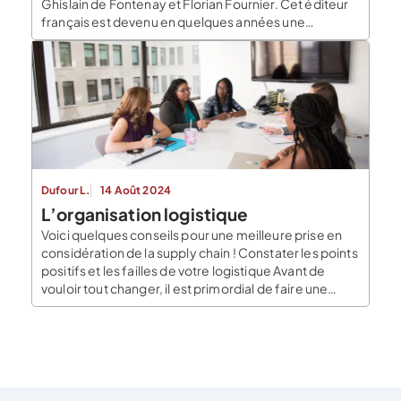
Ghislain de Fontenay et Florian Fournier. Cet éditeur
français est devenu en quelques années une
référence du marché des logiciels de paie en ligne
pour les TPE et PME. En 2026, PayFit revendique plus
de 16 000 […]
Dufour L.
14 Août 2024
L’organisation logistique
Voici quelques conseils pour une meilleure prise en
considération de la supply chain ! Constater les points
positifs et les failles de votre logistique Avant de
vouloir tout changer, il est primordial de faire une
expertise de votre logistique et de mettre en lumière
aussi bien ce qui fonctionne correctement que ce qui
est défaillant. […]