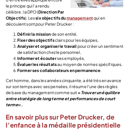
le principe qui l’a rendu
célèbre ; la DPO (
Direction Par
Objectifs
). Les
six objectifs du
management
qui en
découlent sont pour Peter Drucker :
Définir la mission
de son entité,
Fixer des objectifs
clairs pour les équipes,
Analyser et organiser le travail
pour créer un sentiment
de satisfaction chez le personnel,
Informer et écouter
ses employés,
Évaluer les résultats
au moyen de normes spécifiques,
Former ses collaborateurs en permanence
.
Cet homme, dans les années cinquante, a été très en avance
sur son temps avec ses pensées, il résume l’une des règles
de base du management comme suit
«
Trouver un équilibre
entre stratégie de long terme et performances de court
terme
« .
En savoir plus sur Peter Drucker, de
l’enfance à la médaille présidentielle