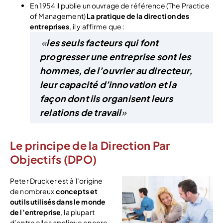
En 1954 il publie un ouvrage de référence (The Practice
of Management)
La pratique de la direction des
entreprises
, il y affirme que :
«
les seuls facteurs qui font
progresser une entreprise sont les
hommes, de l’ouvrier au directeur,
leur capacité d’innovation et la
façon dont ils organisent leurs
relations de travail
»
Le principe de la Direction Par
Objectifs (DPO)
Peter Drucker est à l’origine
de nombreux
concepts et
outils utilisés dans le monde
de l’entreprise
, la plupart
d’entre elles applique encore