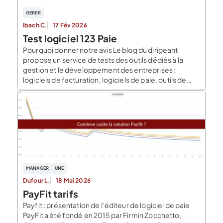
GERER
Ibach C.
17 Fév 2026
Test logiciel 123 Paie
Pourquoi donner notre avis Le blog du dirigeant
propose un service de tests des outils dédiés à la
gestion et le développement des entreprises :
logiciels de facturation, logiciels de paie, outils de
comptabilité automatique, etc. Ces outils sont de
plus en plus performants et accessibles pour les
petites entreprises (outils digitaux 100 % en ligne,
tarifs […]
MANAGER
UNE
Dufour L.
18 Mai 2026
PayFit tarifs
Payfit : présentation de l’éditeur de logiciel de paie
PayFit a été fondé en 2015 par Firmin Zocchetto,