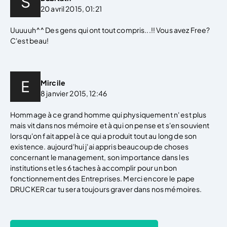
20 avril 2015, 01:21
Uuuuuh^^ Des gens qui ont tout compris...!! Vous avez Free?
C'est beau!
Mircile
8 janvier 2015, 12:46
Hommage à ce grand homme qui physiquement n' est plus
mais vit dans nos mémoire et à qui on pense et s'en souvient
lorsqu'on fait appel à ce qui a produit tout au long de son
existence. aujourd'hui j'ai appris beaucoup de choses
concernant le management, son importance dans les
institutions et les 6 taches à accomplir pour un bon
fonctionnement des Entreprises. Merci encore le pape
DRUCKER car tu sera toujours graver dans nos mémoires.