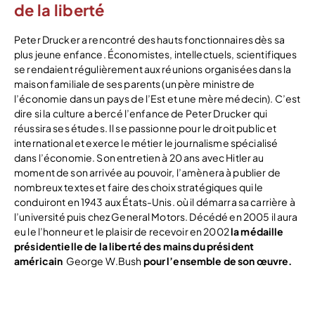
de la liberté
Peter Drucker a rencontré des hauts fonctionnaires dès sa
plus jeune enfance. Économistes, intellectuels, scientifiques
se rendaient régulièrement aux réunions organisées dans la
maison familiale de ses parents (un père ministre de
l’économie dans un pays de l’Est et une mère médecin). C’est
dire si la culture a bercé l’enfance de Peter Drucker qui
réussira ses études. Il se passionne pour le droit public et
international et exerce le métier le journalisme spécialisé
dans l’économie. Son entretien à 20 ans avec Hitler au
moment de son arrivée au pouvoir, l’amènera à publier de
nombreux textes et faire des choix stratégiques qui le
conduiront en 1943 aux États-Unis. où il démarra sa carrière à
l’université puis chez General Motors. Décédé en 2005 il aura
eu le l’honneur et le plaisir de recevoir en 2002
la médaille
présidentielle de la liberté des mains du président
américain
George W.Bush
pour l’ensemble de son œuvre.