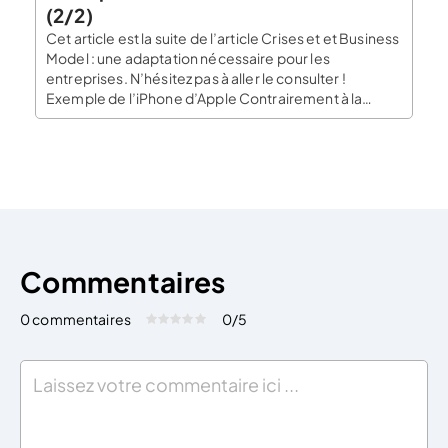
(2/2)
Cet article est la suite de l’article Crises et et Business
Model : une adaptation nécessaire pour les
entreprises. N’hésitez pas à aller le consulter !
Exemple de l’iPhone d’Apple Contrairement à la
croyance populaire, en 2007, lorsque Steve Jobs
lance l’iPhone 1, il n’était absolument pas supérieur à
ses concurrents sur le plan technologique, […]
Commentaires
0 commentaires
0
/5
Évaluez cet article:
Donner une note