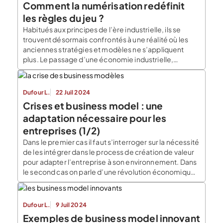
Comment la numérisation redéfinit
les règles du jeu ?
Habitués aux principes de l’ère industrielle, ils se
trouvent désormais confrontés à une réalité où les
anciennes stratégies et modèles ne s’appliquent
plus. Le passage d’une économie industrielle,
centrée sur le volume de production, les économies
d’échelle et la centralisation des moyens de
production, à une économie numérique
Dufour L.
22 Juil 2024
décentralisée et dynamique bouleverse les
Crises et business model : une
paradigmes traditionnels. […]
adaptation nécessaire pour les
entreprises (1/2)
Dans le premier cas il faut s’interroger sur la nécessité
de les intégrer dans le process de création de valeur
pour adapter l’entreprise à son environnement. Dans
le second cas on parle d’une révolution économique.
La question n’est plus d’intégrer le changement mais
de repenser et modifier le fonctionnement de
l’entreprise en profondeur. Les recherches […]
Dufour L.
9 Juil 2024
Exemples de business model innovant