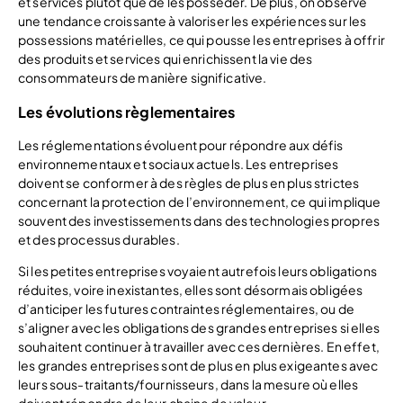
et services plutôt que de les posséder. De plus, on observe
une tendance croissante à valoriser les expériences sur les
possessions matérielles, ce qui pousse les entreprises à offrir
des produits et services qui enrichissent la vie des
consommateurs de manière significative.
Les évolutions règlementaires
Les réglementations évoluent pour répondre aux défis
environnementaux et sociaux actuels. Les entreprises
doivent se conformer à des règles de plus en plus strictes
concernant la protection de l’environnement, ce qui implique
souvent des investissements dans des technologies propres
et des processus durables.
Si les petites entreprises voyaient autrefois leurs obligations
réduites, voire inexistantes, elles sont désormais obligées
d’anticiper les futures contraintes réglementaires, ou de
s’aligner avec les obligations des grandes entreprises si elles
souhaitent continuer à travailler avec ces dernières. En effet,
les grandes entreprises sont de plus en plus exigeantes avec
leurs sous-traitants/fournisseurs, dans la mesure où elles