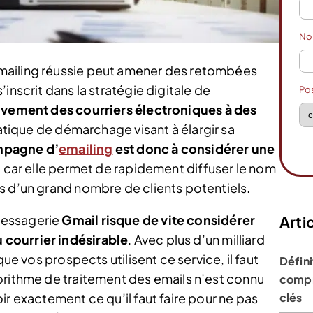
N
mailing réussie peut amener des retombées
inscrit dans la stratégie digitale de
Po
vement des courriers électroniques à des
pratique de démarchage visant à élargir sa
mpagne d’
emailing
est donc à considérer une
, car elle permet de rapidement diffuser le nom
s d’un grand nombre de clients potentiels.
messagerie
Gmail risque de vite considérer
Artic
courrier indésirable
. Avec plus d’un milliard
que vos prospects utilisent ce service, il faut
Défini
orithme de traitement des emails n’est connu
compr
ir exactement ce qu’il faut faire pour ne pas
clés