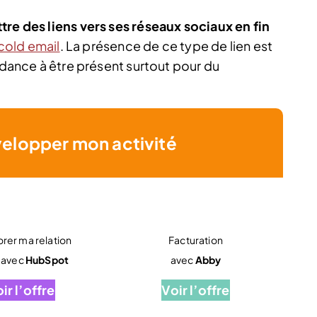
tre des liens vers ses réseaux sociaux en fin
cold email
. La présence de ce type de lien est
endance à être présent surtout pour du
velopper mon activité
rer ma relation
Facturation
t avec
HubSpot
avec
Abby
ir l’offre
Voir l’offre