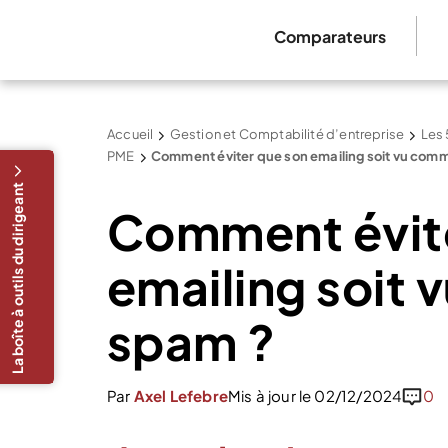
Comparateurs
Accueil
Gestion et Comptabilité d’entreprise
Les 
PME
Comment éviter que son emailing soit vu com
La boîte à outils du dirigeant
Comment évit
emailing soit
spam ?
Par
Axel Lefebre
Mis à jour le 02/12/2024
0