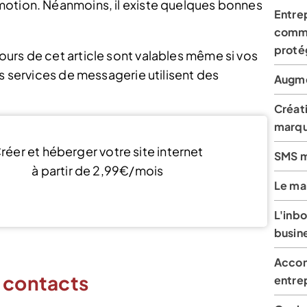
motion. Néanmoins, il existe quelques bonnes
Entrep
comme
proté
ours de cet article sont valables même si vos
es services de messagerie utilisent des
Augmen
Créati
marq
réer et héberger votre site internet
SMS ma
à partir de 2,99€/mois
Le mai
Découvrir l’offre
L'inb
busin
Accom
e contacts
entre