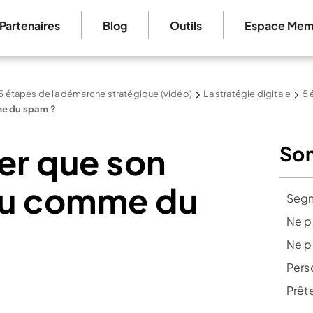
Partenaires
Blog
Outils
Espace Mem
5 étapes de la démarche stratégique (vidéo)
La stratégie digitale
5 
me du spam ?
er que son
So
 vu comme du
Segm
Ne p
Ne pa
Pers
Prête