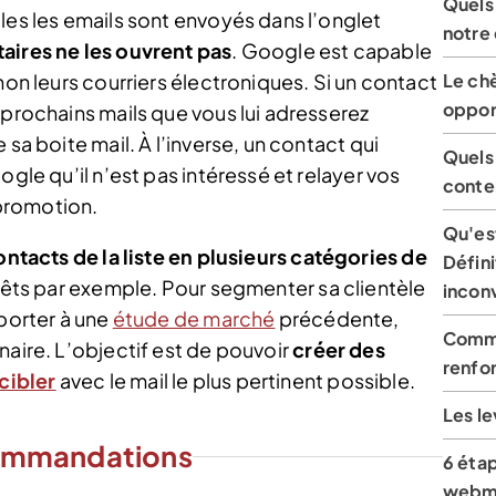
Quels 
les les emails sont envoyés dans l’onglet
notre
taires ne les ouvrent pas
. Google est capable
Le ch
non leurs courriers électroniques. Si un contact
opport
 prochains mails que vous lui adresserez
 sa boite mail. À l’inverse, un contact qui
Quels 
ogle qu’il n’est pas intéressé et relayer vos
conte
promotion.
Qu'est
ontacts de la liste en plusieurs catégories de
Défini
érêts par exemple. Pour segmenter sa clientèle
incon
eporter à une
étude de marché
précédente,
Comme
naire. L’objectif est de pouvoir
créer des
renfo
cibler
avec le mail le plus pertinent possible.
Les l
ommandations
6 étap
webm