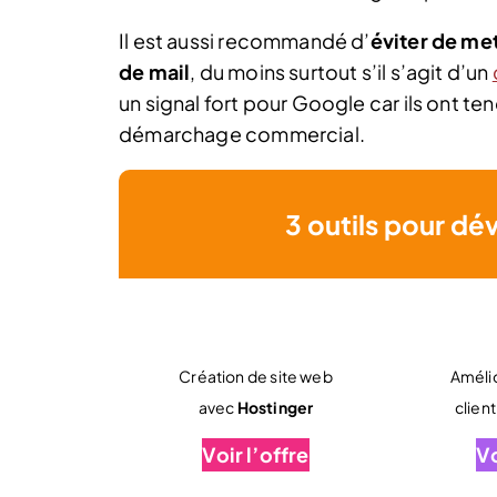
Il est aussi recommandé d’
éviter de met
de mail
, du moins surtout s’il s’agit d’un
un signal fort pour Google car ils ont t
démarchage commercial.
3 outils pour dé
Création de site web
Amélio
avec
Hostinger
clien
Voir l’offre
Vo