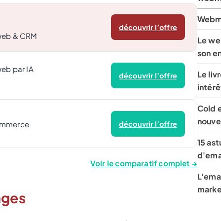
Webma
découvrir l’offre
 web & CRM
Le we
son en
web par IA
Le liv
découvrir l’offre
intérê
Cold e
nouve
ommerce
découvrir l’offre
15 as
d'ema
Voir le comparatif complet →
L'emai
market
ages