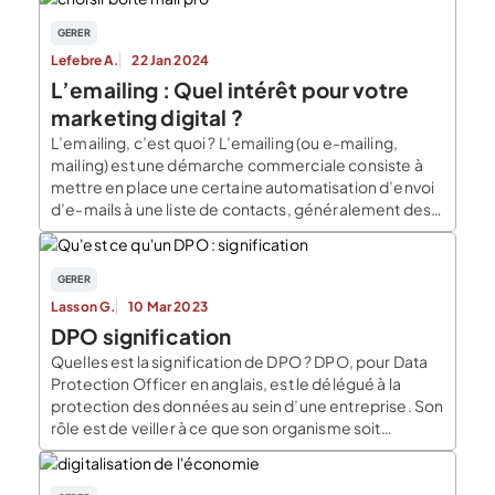
GERER
Lefebre A.
22 Jan 2024
L’emailing : Quel intérêt pour votre
marketing digital ?
L’emailing, c’est quoi ? L’emailing (ou e-mailing,
mailing) est une démarche commerciale consiste à
mettre en place une certaine automatisation d’envoi
d’e-mails à une liste de contacts, généralement des
prospects. Il s’agit donc d’envoyer en masse le
même mail aux clients et partenaires, dans le but
qu’ils adhèrent ou se fidélisent à votre offre. Plus
GERER
qu’un […]
Lasson G.
10 Mar 2023
DPO signification
Quelles est la signification de DPO ? DPO, pour Data
Protection Officer en anglais, est le délégué à la
protection des données au sein d’une entreprise. Son
rôle est de veiller à ce que son organisme soit
conforme au regard de la réglementation relative au
données personnelles (RGPD). DPO signification :
Quelles sont les missions […]