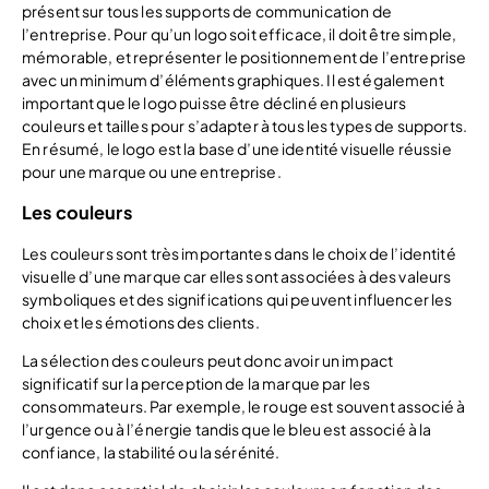
présent sur tous les supports de communication de
l’entreprise. Pour qu’un logo soit efficace, il doit être simple,
mémorable, et représenter le positionnement de l’entreprise
avec un minimum d’éléments graphiques. Il est également
important que le logo puisse être décliné en plusieurs
couleurs et tailles pour s’adapter à tous les types de supports.
En résumé, le logo est la base d’une identité visuelle réussie
pour une marque ou une entreprise.
Les couleurs
Les couleurs sont très importantes dans le choix de l’identité
visuelle d’une marque car elles sont associées à des valeurs
symboliques et des significations qui peuvent influencer les
choix et les émotions des clients.
La sélection des couleurs peut donc avoir un impact
significatif sur la perception de la marque par les
consommateurs. Par exemple, le rouge est souvent associé à
l’urgence ou à l’énergie tandis que le bleu est associé à la
confiance, la stabilité ou la sérénité.