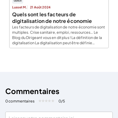
GERER
Lusset M.
21 Août 2024
Quels sont les facteurs de
digitalisation de notre économie
Les facteurs de digitalisation de notre économie sont
multiples. Crise sanitaire, emploi, ressources… Le
Blog du Dirigeant vous en dit plus ! La définition de la
digitalisation La digitalisation peut être définie
comme étant un phénomène qui vise à introduire de
plus en plus de technologie de numérisation dans une
société. Notre économie, plus précisément […]
Commentaires
0 commentaires
0
/5
Évaluez cet article:
Donner une note