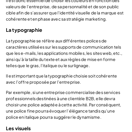
Il est donc essentiel de choisir les couleurs en fonction des
valeurs de l’entreprise, de sa personnalité et de son public
cible afin de s’assurer que l’identité visuelle de la marque est
cohérente et en phase avec sa stratégie marketing.
La typographie
La typographie se réfère aux différentes polices de
caractères utilisées sur les supports de communication tels
que les e-mails, les applications mobiles, les sites web, etc.,
ainsi qu’à la taille du texte et aux règles de mise en forme
telles que le gras, l’italique ou le surlignage.
Il est important que la typographie choisie soit cohérente
avec l’offre proposée par l’entreprise.
Par exemple, si une entreprise commercialise des services
professionnels destinées à une clientèle B2B, elle devra
choisir une police adaptée à cette activité. Par conséquent,
une police fine pourra évoquer l’élégance tandis qu’une
police en italique pourra suggérer le dynamisme.
Les visuels