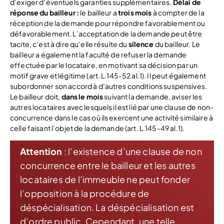
d’exiger d’éventuels garanties supplémentaires.
Délai de
réponse du bailleur :
le bailleur a
trois mois
à compter de la
réception de la demande pour répondre favorablement ou
défavorablement. L’acceptation de la demande peut être
tacite, c’est à dire qu’elle résulte du
silence
du bailleur. Le
bailleur a également la faculté de refuser la demande
effectuée par le locataire, en motivant sa décision par un
motif grave et légitime (art. L.145-52 al.1). Il peut également
subordonner son accord à d’autres conditions suspensives.
Le bailleur doit,
dans le mois
suivant la demande, aviser les
autres locataires avec lesquels il est lié par une clause de non-
concurrence dans le cas où ils exercent une activité similaire à
celle faisant l’objet de la demande (art. L.145-49 al.1).
Attention
: l’existence d’une clause de non
concurrence entre le bailleur et les autres
locataires de l’immeuble ne peut fonder
l’opposition à la procédure de
déspécialisation. La déspécialisation est
d’ordre public. Cependant, une telle