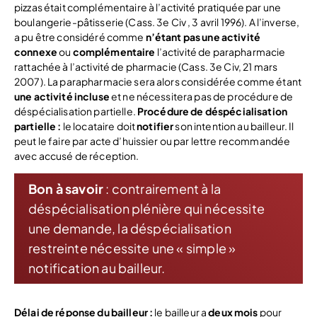
pizzas était complémentaire à l’activité pratiquée par une
boulangerie-pâtisserie (Cass. 3e Civ , 3 avril 1996). A l’inverse,
a pu être considéré comme
n’étant pas une activité
connexe
ou
complémentaire
l’activité de parapharmacie
rattachée à l’activité de pharmacie (Cass. 3e Civ, 21 mars
2007). La parapharmacie sera alors considérée comme étant
une activité incluse
et ne nécessitera pas de procédure de
déspécialisation partielle.
Procédure de déspécialisation
partielle :
le locataire doit
notifier
son intention au bailleur. Il
peut le faire par acte d’huissier ou par lettre recommandée
avec accusé de réception.
Bon à savoir
: contrairement à la
déspécialisation plénière qui nécessite
une demande, la déspécialisation
restreinte nécessite une « simple »
notification au bailleur.
Délai de réponse du bailleur :
le bailleur a
deux mois
pour