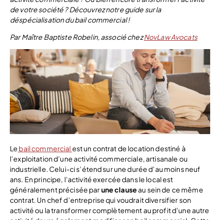
de votre société ? Découvrez notre guide sur la
déspécialisation du bail commercial !
Par Maître Baptiste Robelin, associé chez
NovLaw Avocats
Le
bail commercial
est un contrat de location destiné à
l’exploitation d’une activité commerciale, artisanale ou
industrielle. Celui-ci s’étend sur une durée d’au moins neuf
ans. En principe, l’activité exercée dans le local est
généralement précisée par
une clause
au sein de ce même
contrat. Un chef d’entreprise qui voudrait diversifier son
activité ou la transformer complètement au profit d’une autre