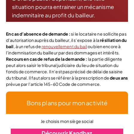
situation pourra entrainer un mécanisme
indemnitaire au profit du bailleur.
En cas d’absence de demande :
si le locataire ne sollicite pas
d’autorisation auprès du bailleur, il s’expose à la
résiliation du
bail
, à un refus de
renouvellement du bail
ou bien encore à
l’indemnisation du bailleur par des dommages et intérêts.
Recours en cas de refus de la demande :
la partie diligente
peut alors saisir le tribunal judiciaire du lieu de situation du
fonds de commerce. Il n’est pas précisé de délai de saisine
du tribunal. Il faut alors se référer à la prescription de
deux ans
prévue par l’article 145-60 Code de commerce.
Bons plans pour mon activité
Je choisis mon siège social
Découvrir Kandbaz