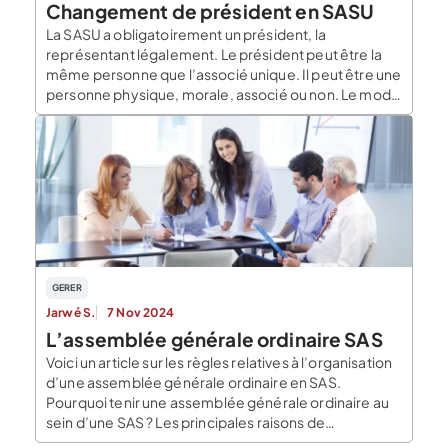
Changement de président en SASU
La SASU a obligatoirement un président, la
représentant légalement. Le président peut être la
même personne que l’associé unique. Il peut être une
personne physique, morale, associé ou non. Le mode
de fonctionnement de son poste est défini par les
statuts de la société. Si d’autres organes de direction
peuvent être mis en place cette […]
GERER
Jarwé S.
7 Nov 2024
L’assemblée générale ordinaire SAS
Voici un article sur les règles relatives à l’organisation
d’une assemblée générale ordinaire en SAS.
Pourquoi tenir une assemblée générale ordinaire au
sein d’une SAS ? Les principales raisons de
l’organisation d’une AGO dans une SAS sont en