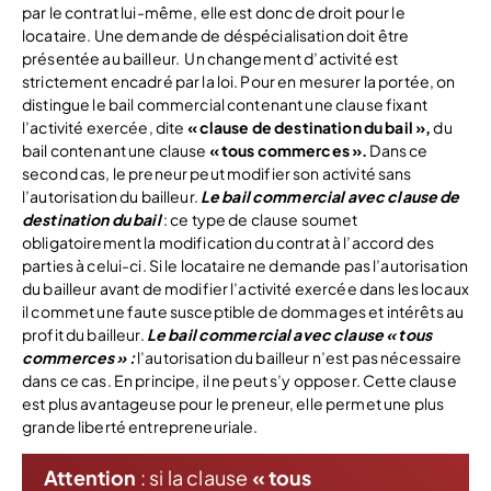
par le contrat lui-même, elle est donc de droit pour le
locataire. Une demande de déspécialisation doit être
présentée au bailleur.
Un changement d’activité est
strictement encadré par la loi. Pour en mesurer la portée, on
distingue le bail commercial contenant une clause fixant
l’activité exercée, dite
« clause de destination du bail »,
du
bail contenant une clause
« tous commerces ».
Dans ce
second cas, le preneur peut modifier son activité sans
l’autorisation du bailleur.
Le bail commercial avec clause de
destination du bail
: ce type de clause soumet
obligatoirement la modification du contrat à l’accord des
parties à celui-ci. Si le locataire ne demande pas l’autorisation
du bailleur avant de modifier l’activité exercée dans les locaux
il commet une faute susceptible de dommages et intérêts au
profit du bailleur.
Le bail commercial avec clause « tous
commerces » :
l’autorisation du bailleur n’est pas nécessaire
dans ce cas. En principe, il ne peut s’y opposer. Cette clause
est plus avantageuse pour le preneur, elle permet une plus
grande liberté entrepreneuriale.
Attention
: si la clause
« tous