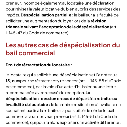
preneur. Incombe également au locataire une déclaration
pour réviser la valeur locative du bien auprès des services des
impôts.
Déspécialisation partielle :
le bailleur a la faculté de
solliciter une augmentation du loyer lors de la
révision
triennale suivant l’acceptation de la déspécialisation
(art.
L.145-47 du Code de commerce).
Les autres cas de déspécialisation du
bail commercial
Droit de rétractation du locataire :
le locataire qui a sollicité une déspécialisation et l’a obtenu a
15 jours
pour se rétracter et y renoncer (art. L. 145-55 du Code
de commerce), par la voie d’un acte d’huissier ou une lettre
recommandée avec accusé de réception.
La
déspécialisation-cession en cas de départ à la retraite ou
invalidité du locataire :
le locataire en situation d’invalidité ou
souhaitant partir à la retraite a la possibilité de céder le bail
commercial à un nouveau preneur (art. L.145-51 du Code de
commerce), qui pourra alors exploiter une activité différente.