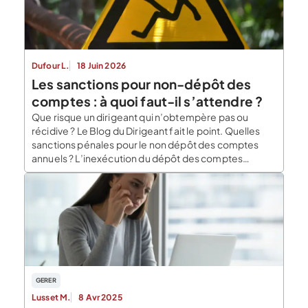
Dufour L.
18 Juin 2026
Les sanctions pour non-dépôt des
comptes : à quoi faut-il s’attendre ?
Que risque un dirigeant qui n’obtempère pas ou
récidive ? Le Blog du Dirigeant fait le point. Quelles
sanctions pénales pour le non dépôt des comptes
annuels ? L’inexécution du dépôt des comptes
annuels et des documents connexes au greffe est
punie d’une amende de 1 500 € et de 3 000 € en cas
de récidive. Le délai […]
GERER
Lusset M.
8 Avr 2025