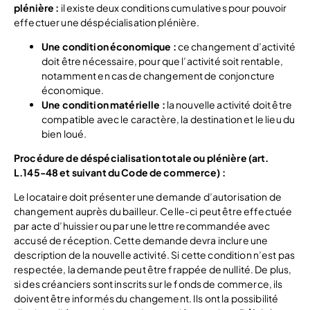
plénière :
il existe deux conditions cumulatives pour pouvoir
effectuer une déspécialisation plénière.
Une condition économique :
ce changement d’activité
doit être nécessaire, pour que l’activité soit rentable,
notamment en cas de changement de conjoncture
économique.
Une condition matérielle :
la nouvelle activité doit être
compatible avec le caractère, la destination et le lieu du
bien loué.
Procédure de déspécialisation totale ou plénière (art.
L.145-48 et suivant du Code de commerce) :
Le locataire doit présenter une demande d’autorisation de
changement auprès du bailleur. Celle-ci peut être effectuée
par acte d’huissier ou par une lettre recommandée avec
accusé de réception. Cette demande devra inclure une
description de la nouvelle activité. Si cette condition n’est pas
respectée, la demande peut être frappée de nullité. De plus,
si des créanciers sont inscrits sur le fonds de commerce, ils
doivent être informés du changement. Ils ont la possibilité