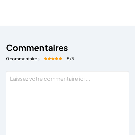
général les suivantes : Approbation des
comptes annuels ; Nomination du commissaire aux
comptes ; Affectation du résultat en fonction […]
Commentaires
0 commentaires
5
/5
Évaluez cet article:
Donner une note