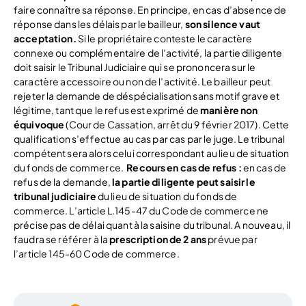
faire connaître sa réponse. En principe, en cas d’absence de
réponse dans les délais par le bailleur,
son silence vaut
acceptation.
Si le propriétaire conteste le caractère
connexe ou complémentaire de l’activité, la partie diligente
doit saisir le Tribunal Judiciaire qui se prononcera sur le
caractère accessoire ou non de l’activité. Le bailleur peut
rejeter la demande de déspécialisation sans motif grave et
légitime, tant que le refus est exprimé de
manière non
équivoque
(Cour de Cassation, arrêt du 9 février 2017). Cette
qualification s’effectue au cas par cas par le juge. Le tribunal
compétent sera alors celui correspondant au lieu de situation
du fonds de commerce.
Recours en cas de refus :
en cas de
refus de la demande,
la partie diligente peut saisir le
tribunal judiciaire
du lieu de situation du fonds de
commerce. L’article L.145-47 du Code de commerce ne
précise pas de délai quant à la saisine du tribunal. A nouveau, il
faudra se référer à la
prescription de 2 ans
prévue par
l’article 145-60 Code de commerce.