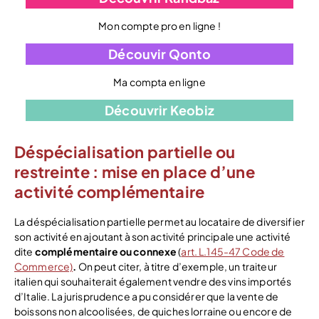
Mon compte pro en ligne !
Découvir Qonto
Ma compta en ligne
Découvrir Keobiz
Déspécialisation partielle ou
restreinte : mise en place d’une
activité complémentaire
La déspécialisation partielle permet au locataire de diversifier
son activité en ajoutant à son activité principale une activité
dite
complémentaire ou connexe
(
art. L.145-47 Code de
Commerce)
.
On peut citer, à titre d’exemple, un traiteur
italien qui souhaiterait également vendre des vins importés
d’Italie. La jurisprudence a pu considérer que la vente de
boissons non alcoolisées, de quiches lorraine ou encore de