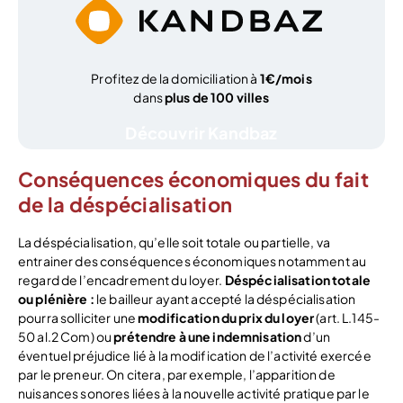
Profitez de la domiciliation à
1€/mois
dans
plus de 100 villes
Découvrir Kandbaz
Conséquences économiques du fait
de la déspécialisation
La déspécialisation, qu’elle soit totale ou partielle, va
entrainer des conséquences économiques notamment au
regard de l’encadrement du loyer.
Déspécialisation totale
ou plénière :
le bailleur ayant accepté la déspécialisation
pourra solliciter une
modification du prix du loyer
(art. L.145-
50 al.2 Com) ou
prétendre à une indemnisation
d’un
éventuel préjudice lié à la modification de l’activité exercée
par le preneur. On citera, par exemple, l’apparition de
nuisances sonores liées à la nouvelle activité pratique par le