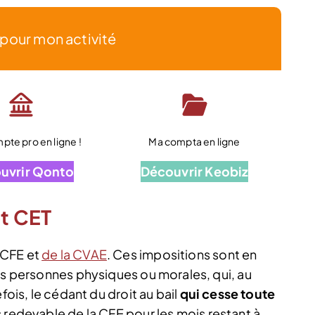
 pour mon activité
te pro en ligne !
Ma compta en ligne
uvrir Qonto
Découvrir Keobiz
et CET
 CFE et
de la CVAE
. Ces impositions sont en
es personnes physiques ou morales, qui, au
fois, le cédant du droit au bail
qui cesse toute
 redevable de la CFE pour les mois restant à