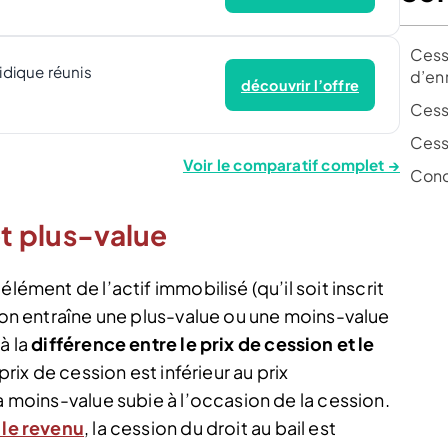
Cessi
ridique réunis
d’en
découvrir l’offre
Cessi
Cessi
Voir le comparatif complet →
Conc
et plus-value
lément de l’actif immobilisé (qu’il soit inscrit
sion entraîne une plus-value ou une moins-value
à la
différence entre le prix de cession et le
 prix de cession est inférieur au prix
a moins-value subie à l’occasion de la cession.
 le revenu
, la cession du droit au bail est