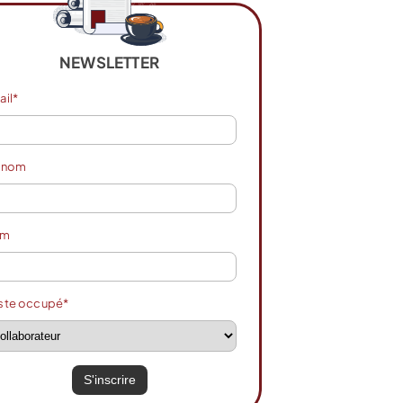
NEWSLETTER
ail*
énom
om
ste occupé*