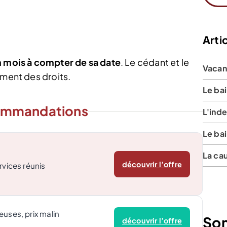
Artic
n mois à compter de sa date
. Le cédant et le
Vacan
ement des droits.
Le ba
ommandations
L'ind
Le ba
La cau
découvrir l’offre
rvices réunis
euses, prix malin
So
découvrir l’offre