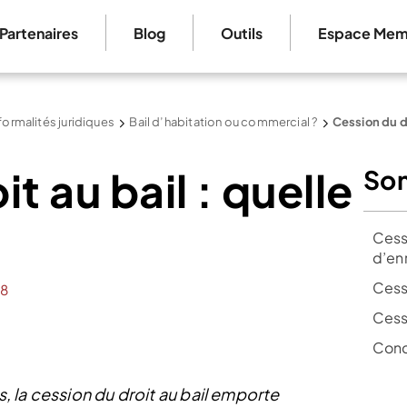
Partenaires
Blog
Outils
Espace Mem
formalités juridiques
Bail d’habitation ou commercial ?
Cession du dro
t au bail : quelle
So
Cessi
d’en
Cessi
8
Cessi
Conc
 la cession du droit au bail emporte