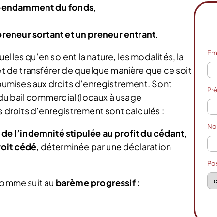
dépendamment du fonds
,
preneur sortant et un preneur entrant
.
Em
lles qu’en soient la nature, les modalités, la
fet de transférer de quelque manière que ce soit
 soumises aux droits d’enregistrement. Sont
Pr
du bail commercial (locaux à usage
s droits d’enregistrement sont calculés :
N
e l’indemnité stipulée au profit du cédant
,
roit cédé
, déterminée par une déclaration
Po
 comme suit au
barème progressif
: