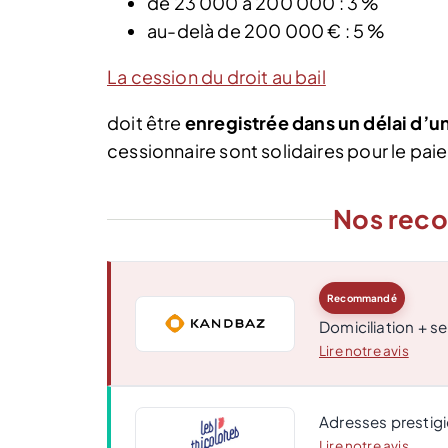
de 23 000 à 200 000 : 3 %
au-delà de 200 000 € : 5 %
La cession du droit au bail
doit être
enregistrée dans un délai d’u
cessionnaire sont solidaires pour le pai
Nos rec
Recommandé
Domiciliation + se
Lire notre avis
Adresses prestigi
Lire notre avis