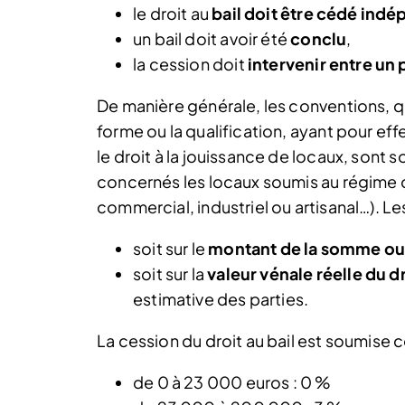
le droit au
bail doit être cédé in
un bail doit avoir été
conclu
,
la cession doit
intervenir entre un 
De manière générale, les conventions, que
forme ou la qualification, ayant pour ef
le droit à la jouissance de locaux, sont
concernés les locaux soumis au régime 
commercial, industriel ou artisanal…). Le
soit sur le
montant de la somme ou d
soit sur la
valeur vénale réelle du d
estimative des parties.
La cession du droit au bail est soumise
de 0 à 23 000 euros : 0 %