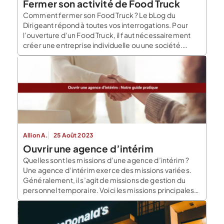
Fermer son activité de Food Truck
Comment fermer son Food Truck ? Le bLog du
Dirigeant répond à toutes vos interrogations. Pour
l’ouverture d’un Food Truck, il faut nécessairement
créer une entreprise individuelle ou une société.
Cependant, en cas de cessation d’activité, la
procédure à suivre n’est pas la même. Pourquoi
fermer son activité de Food Truck ? Le dirigeant d’un
Food […]
Allion A.
25 Août 2023
Ouvrir une agence d’intérim
Quelles sont les missions d’une agence d’intérim ?
Une agence d’intérim exerce des missions variées.
Généralement, il s’agit de missions de gestion du
personnel temporaire. Voici les missions principales
dont elle se charge : Sélectionner et recruter les
candidats qualifiés pour le poste ; Mettre en relation
les potentiels candidats avec les entreprises en