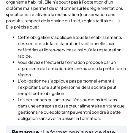
organisme habilité. Elle n’aboutit pas à l’obtention d’un
diplôme mais permet de s’informer sur les réglementations
spécifiques relatives à la restauration (conservation des
produits, respect de la chaine du froid, règles tarifaires, …).
Elle précise que :
Cette obligation s’applique à tous les établissements
des secteurs de la restauration traditionnelle, aux
cafétérias et libres-services ainsi qu’à la restauration
rapide.
Vous devez effectuer la formation proposé par un
organisme de formation déclaré auprès du préfet de la
région.
L’obligation ne s’applique pas personnellement à
l’exploitant, une autre personne de la société peut
remplir cette obligation
Les personnes qui ont travaillées au moins trois ans
dans une entreprise du secteur alimentaire en tant que
gestionnaire ou exploitant peuvent répondre à cette
obligation sans avoir à passer la formation.
Remarque :
La formation n’a pas de date