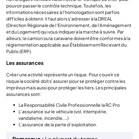
pouvoir passer le contrôle technique. Toutefois, les
informations nécessaires à l’homologation sont parfois
difficiles à obtenir. Il faut alors s’adresser à la DREAL
(Direction Régionale de l’Environnement, de l’Aménagement
et du Logement) qui vous indiquera la marche à suivre. Par
ailleurs, le camion ou la caravane doivent être conformes à la
réglementation applicable aux Établissement Recevant du
Public (ERP).
Les assurances
Créer une activité représente un risque. Pour couvrir ce
risque la société doit s’assurer pour se protéger contre les
imprévus mais aussi pour protéger les tiers. Les principales
assurances sont :
La Responsabilité Civile Professionnelle la RC Pro
L’assurance sur le véhicule (vol, intempérie,
vandalisme, incendie, …)
L’assurance de la perte d’exploitation.
Remarque :
La plupart du temps