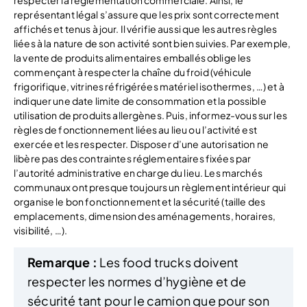
respecter la réglementation commerciale. Ainsi, le
représentant légal s’assure que les prix sont correctement
affichés et tenus à jour. Il vérifie aussi que les autres règles
liées à la nature de son activité sont bien suivies. Par exemple,
la vente de produits alimentaires emballés oblige les
commençant à respecter la chaîne du froid (véhicule
frigorifique, vitrines réfrigérées matériel isothermes, …) et à
indiquer une date limite de consommation et la possible
utilisation de produits allergènes. Puis, informez-vous sur les
règles de fonctionnement liées au lieu ou l’activité est
exercée et les respecter. Disposer d’une autorisation ne
libère pas des contraintes réglementaires fixées par
l’autorité administrative en charge du lieu. Les marchés
communaux ont presque toujours un règlement intérieur qui
organise le bon fonctionnement et la sécurité (taille des
emplacements, dimension des aménagements, horaires,
visibilité, …).
Remarque :
Les food trucks doivent
respecter les normes d’hygiène et de
sécurité tant pour le camion que pour son