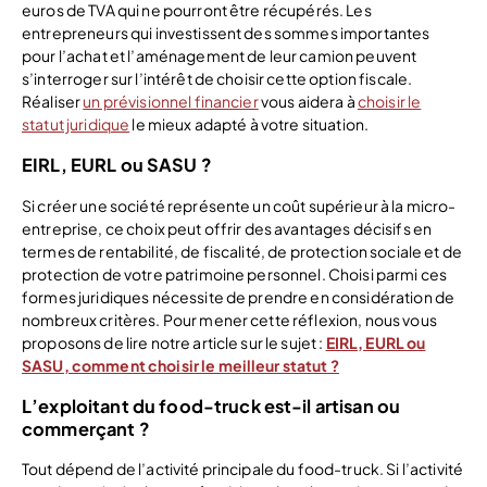
euros de TVA qui ne pourront être récupérés. Les
entrepreneurs qui investissent des sommes importantes
pour l’achat et l’aménagement de leur camion peuvent
s’interroger sur l’intérêt de choisir cette option fiscale.
Réaliser
un prévisionnel financier
vous aidera à
choisir le
statut juridique
le mieux adapté à votre situation.
EIRL, EURL ou SASU ?
Si créer une société représente un coût supérieur à la micro-
entreprise, ce choix peut offrir des avantages décisifs en
termes de rentabilité, de fiscalité, de protection sociale et de
protection de votre patrimoine personnel. Choisi parmi ces
formes juridiques nécessite de prendre en considération de
nombreux critères. Pour mener cette réflexion, nous vous
proposons de lire notre article sur le sujet :
EIRL, EURL ou
SASU, comment choisir le meilleur statut ?
L’exploitant du food-truck est-il artisan ou
commerçant ?
Tout dépend de l’activité principale du food-truck. Si l’activité