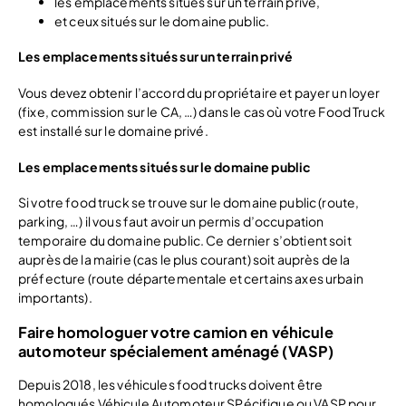
les emplacements situés sur un terrain privé,
et ceux situés sur le domaine public.
Les emplacements situés sur un terrain privé
Vous devez obtenir l’accord du propriétaire et payer un loyer
(fixe, commission sur le CA, …) dans le cas où votre Food Truck
est installé sur le domaine privé.
Les emplacements situés sur le domaine public
Si votre food truck se trouve sur le domaine public (route,
parking, …) il vous faut avoir un permis d’occupation
temporaire du domaine public. Ce dernier s’obtient soit
auprès de la mairie (cas le plus courant) soit auprès de la
préfecture (route départementale et certains axes urbain
importants).
Faire homologuer votre camion en véhicule
automoteur spécialement aménagé (VASP)
Depuis 2018, les véhicules food trucks doivent être
homologués Véhicule Automoteur SPécifique ou VASP pour