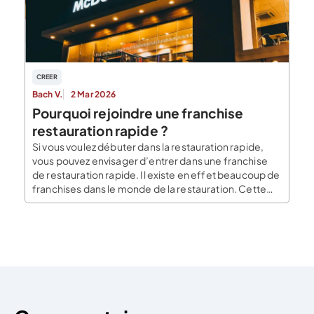
fonction […]
CREER
Bach V.
2 Mar 2026
Pourquoi rejoindre une franchise
restauration rapide ?
Si vous voulez débuter dans la restauration rapide,
vous pouvez envisager d’entrer dans une franchise
de restauration rapide. Il existe en effet beaucoup de
franchises dans le monde de la restauration. Cette
idée séduit énormément les nouveaux
entrepreneurs, car le système de la franchise s’avère
très sécurisant. Cela permet de débuter une activité
sans avoir […]