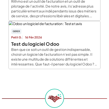
Rithmo est un outil de facturation et un outil de
pilotage de l’activité. De notre avis, il s’adresse plus
particulièrement aux indépendants issus des métiers
de service, des professions libérales et digitales.
Rithmo constitue une réelle valeur ajoutée en
apportant l’automatisation de la facturation, la
centralisation des informations clients, l’analyse des
GERER
données financières avec des […]
Petit G.
16 Fév 2026
Test du logiciel Odoo
Bien que ce soit un outil de gestion indispensable,
choisir un logiciel de facturation n’est pas simple. Il
existe une multitude de solutions différentes et
intéressantes. Que faut-il penser du logiciel Odoo ? À
qui s’adresse-t-il ? Quelles sont ses principales
fonctionnalités ? Voici les résultats des tests que nous
avons menés et notre avis […]