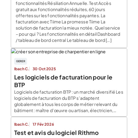
fonctionnalités Résiliation Annuelle. Test Accès
gratuit aux fonctionnalités réduites, 60 jours
offertes sur les fonctionnalités payantes. La
facturation avec Tiime La promesse Tiime La
solution de facturation la mieux notée. Quel service
– pour qui ? Les fonctionnalités en détail Dashboard
/ tableau de bord central Le tableau de bord […]
GERER
Ibach C.
30 Oct 2025
Les logiciels de facturation pour le
BTP
Logiciels de facturation BTP : un marché diversifié Les
logiciels de facturation du BTP s’adaptent
globalement à tous les corps de métier relevant du
bâtiment : maître d’œuvre ou artisan, électricien,
plaquiste, terrassier, peintre, menuisier, maçon,
paysagiste, etc. … Toutefois, si ces outils s’adressent
Ibach C.
17 Fév 2026
à tous les professionnels du BTP, ils ne proposent pas
Test et avis du logiciel Rithmo
forcément […]