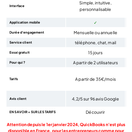
Simple, intuitive,
Interface
personnalisable
✓
Application mobile
Mensuelle ou annuelle
Durée d’engagement
téléphone, chat, mail
Service client
15 jours
Essai gratuit
A partir de 2 utilisateurs
Pour qui ?
A partir de 35€/mois
Tarifs
4,2/5 sur 96 avis Google
Avis client
Découvrir
EN SAVOIR + SUR LES TARIFS
Attention depuis le 1er janvier 2024, QuickBooks n’est plus
disponible en France, pour les entrepreneurs comme pour