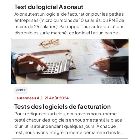
Test du logiciel Axonaut
Axonaut est un logiciel de facturation pour les petites
entreprises (micro ou moins de 10 salariés, ou PME de
moins de 25 salariés). Par rapport aux autres solutions
disponibles sur le marché, ce logiciel fait un pas de
côté, on apprécie le fait qu’il soit 100% français ! Il
propose des modules inédits en complément […]
GERER
Laurendeau A.
21 Août 2024
Tests des logiciels de facturation
Pour rédiger ces articles, nous avons nous-même
testé chacun des logiciels en nous mettant à la place
d’un utilisateur pendant quelques jours. À chaque
test, nous avons intégré la même démarche dans le
but de garantir une analyse représentative de l’outil.