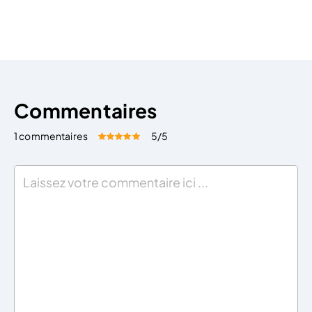
Dans cet article, nous allons vous détailler les 4 étapes
suivies. 1) Se renseigner […]
Commentaires
1 commentaires
5
/5
Évaluez cet article:
Donner une note