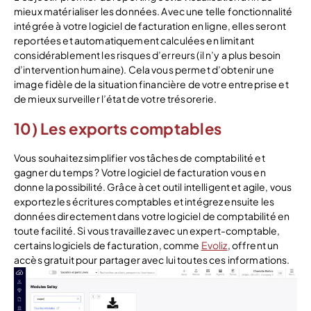
mieux matérialiser les données. Avec une telle fonctionnalité
intégrée à votre logiciel de facturation en ligne, elles seront
reportées et automatiquement calculées en limitant
considérablement les risques d’erreurs (il n’y a plus besoin
d’intervention humaine). Cela vous permet d’obtenir une
image fidèle de la situation financière de votre entreprise et
de mieux surveiller l’état de votre trésorerie.
10) Les exports comptables
Vous souhaitez simplifier vos tâches de comptabilité et
gagner du temps ? Votre logiciel de facturation vous en
donne la possibilité. Grâce à cet outil intelligent et agile, vous
exportez les écritures comptables et intégrez ensuite les
données directement dans votre logiciel de comptabilité en
toute facilité. Si vous travaillez avec un expert-comptable,
certains logiciels de facturation, comme
Evoliz
, offrent un
accès gratuit pour partager avec lui toutes ces informations.