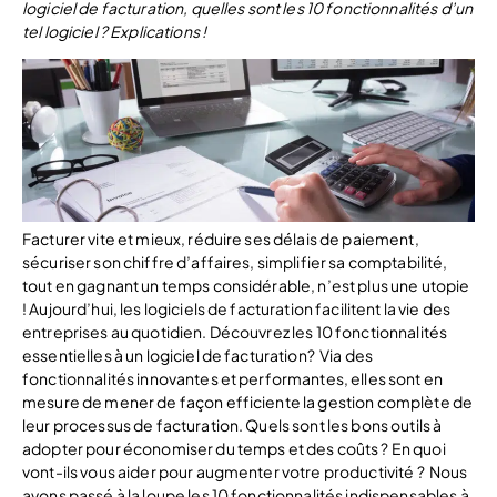
logiciel de facturation, quelles sont les 10 fonctionnalités d’un
tel logiciel ? Explications !
Facturer vite et mieux, réduire ses délais de paiement,
sécuriser son chiffre d’affaires, simplifier sa comptabilité,
tout en gagnant un temps considérable, n’est plus une utopie
! Aujourd’hui, les logiciels de facturation facilitent la vie des
entreprises au quotidien. Découvrez les 10 fonctionnalités
essentielles à un logiciel de facturation?
Via des
fonctionnalités innovantes et performantes, elles sont en
mesure de mener de façon efficiente la gestion complète de
leur processus de facturation. Quels sont les bons outils à
adopter pour économiser du temps et des coûts ? En quoi
vont-ils vous aider pour augmenter votre productivité ?
Nous
avons passé à la loupe les 10 fonctionnalités indispensables à