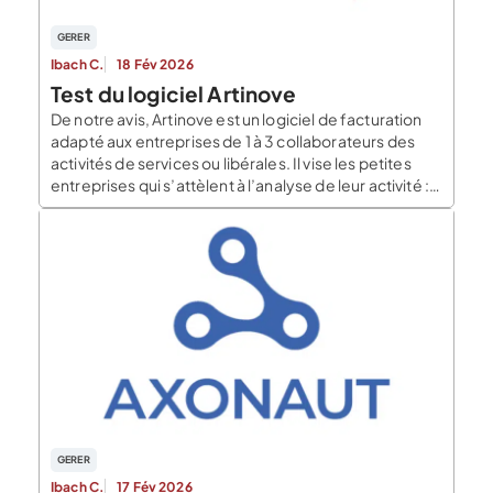
GERER
Ibach C.
18 Fév 2026
Test du logiciel Artinove
De notre avis, Artinove est un logiciel de facturation
adapté aux entreprises de 1 à 3 collaborateurs des
activités de services ou libérales. Il vise les petites
entreprises qui s’attèlent à l’analyse de leur activité :
comptabilité analytique et contrôle de gestion.
Pourquoi donner notre avis Qu’est-ce qu’un logiciel
de facturation : à quoi s’attendre ? Un logiciel […]
GERER
Ibach C.
17 Fév 2026