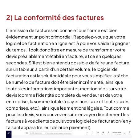
2) La conformité des factures
L’émission de factures en bonne et due forme est bien
évidemment un point primordial. Rappelez-vous que votre
logiciel de facturation en ligne est là pour vous aider à gagner
du temps. Il doit donc être en mesure de transformer votre
devis préalablement établi en facture, et ce en quelques
secondes. S’il est bien entendu possible de faire une facture
sur un tableur, à partir d’un certain volume, le logiciel de
facturation est la solution idéale pour vous simplifier la tâche.
Le numéro de facture doit être bien incrémenté, ainsi que
toutes les informations importantes mentionnées sur votre
devis (comme l’identité complète du vendeur et de votre
entreprise, la somme totale à payer hors taxe et toutes taxes
comprises, etc.), ainsi que les mentions légales. Tout comme
pour les devis, vous pouvez ensuite envoyer directement les
factures à vos clients depuis votre logiciel de facturation (en y
faisant apparaître leur délai de paiement).