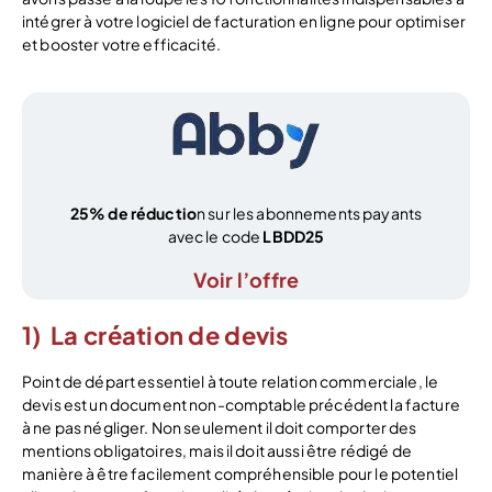
intégrer à votre logiciel de facturation en ligne pour optimiser
et booster votre efficacité.
25% de réductio
n sur les abonnements payants
avec le code
LBDD25
Voir l’offre
1) La création de devis
Point de départ essentiel à toute relation commerciale, le
devis est un document non-comptable précédent la facture
à ne pas négliger. Non seulement il doit comporter des
mentions obligatoires, mais il doit aussi être rédigé de
manière à être facilement compréhensible pour le potentiel