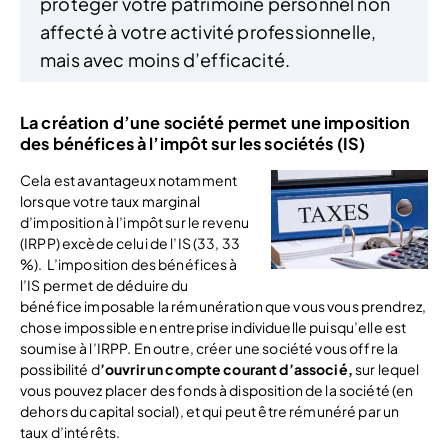
protéger votre patrimoine personnel non
affecté à votre activité professionnelle,
mais avec moins d’efficacité.
La création d’une société permet une imposition
des bénéfices à l’impôt sur les sociétés (IS)
Cela est avantageux notamment
lorsque votre taux marginal
d’imposition à l’impôt sur le revenu
(IRPP) excède celui de l’IS (33, 33
%). L’imposition des bénéfices à
l’IS permet de déduire du
bénéfice imposable la rémunération que vous vous prendrez,
chose impossible en entreprise individuelle puisqu’elle est
soumise à l’IRPP. En outre, créer une société vous offre la
possibilité d
’ouvrir un compte courant d’associé,
sur lequel
vous pouvez placer des fonds à disposition de la société (en
dehors du capital social), et qui peut être rémunéré par un
taux d’intérêts.