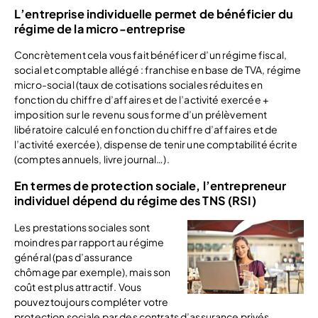
L’entreprise individuelle permet de bénéficier du
régime de la micro-entreprise
Concrètement cela vous fait bénéficer d’un régime fiscal,
social et comptable allégé : franchise en base de TVA, régime
micro-social (taux de cotisations sociales réduites en
fonction du chiffre d’affaires et de l’activité exercée +
imposition sur le revenu sous forme d’un prélèvement
libératoire calculé en fonction du chiffre d’affaires et de
l’activité exercée), dispense de tenir une comptabilité écrite
(comptes annuels, livre journal…).
En termes de protection sociale, l’entrepreneur
individuel dépend du régime des TNS (RSI)
Les prestations sociales sont
moindres par rapport au régime
général (pas d’assurance
chômage par exemple), mais son
coût est plus attractif. Vous
pouvez toujours compléter votre
protection sociale par des contrats d’assurance privés.