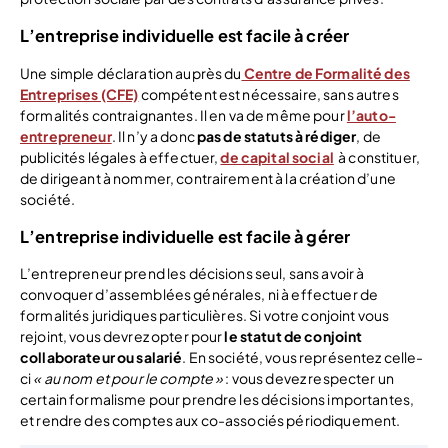
L’entreprise individuelle est facile à créer
Une simple déclaration auprès du
Centre de Formalité des
Entreprises (CFE)
compétent est nécessaire, sans autres
formalités contraignantes. Il en va de même pour
l’auto-
entrepreneur
. Il n’y a donc
pas de statuts à rédiger
, de
publicités légales à effectuer,
de capital social
à constituer,
de dirigeant à nommer, contrairement à la création d’une
société.
L’entreprise individuelle est facile à gérer
L’entrepreneur prend les décisions seul, sans avoir à
convoquer d’assemblées générales, ni à effectuer de
formalités juridiques particulières. Si votre conjoint vous
rejoint, vous devrez opter pour
le statut de conjoint
collaborateur ou salarié
. En société, vous représentez celle-
ci
« au nom et pour le compte »
: vous devez respecter un
certain formalisme pour prendre les décisions importantes,
et rendre des comptes aux co-associés périodiquement.