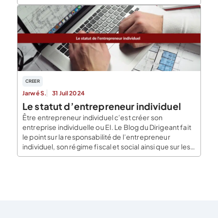
ou la SASU sont plus complexes. Depuis la
suppression de l’EIRL, le statut unique d’EI
s’accompagne désormais d’une véritable protection
du patrimoine personnel. Nous vous expliquons ici,
étape par étape, […]
CREER
Jarwé S.
31 Juil 2024
Le statut d’entrepreneur individuel
Être entrepreneur individuel c’est créer son
entreprise individuelle ou EI. Le Blog du Dirigeant fait
le point sur la responsabilité de l’entrepreneur
individuel, son régime fiscal et social ainsi que sur les
démarches à accomplir pour devenir entrepreneur
individuel. La responsabilité de l’entrepreneur
individuel La responsabilité de l’entrepreneur
individuel est illimitée. Il est responsable de ses […]