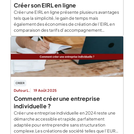
Créer son EIRL en ligne
Créer une EIRL en ligne présente plusieurs avantages
tels que la simplicité, le gain de temps mais
également des économies de création de l’EIRL en
comparaison des tarifs d’accompagnement
proposés par les experts comptables et avocats.
Pour créer et exercer son activité en EIRL, il faut
accomplir toutes les démarches administratives
relatives à son immatriculation […]
CREER
Dufour L.
19 Août 2025
Comment créer une entreprise
individuelle ?
Créer une entreprise individuelle en 2024 reste une
démarche accessible et rapide, parfaitement
adaptée pour entreprendre sans structuration
complexe.Les créations de société telles que l’EURL