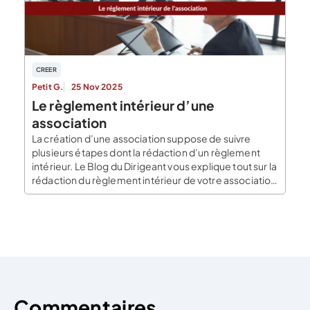
[…]
CREER
Petit G.
25 Nov 2025
Le règlement intérieur d’une
association
La création d’une association suppose de suivre
plusieurs étapes dont la rédaction d’un règlement
intérieur. Le Blog du Dirigeant vous explique tout sur la
rédaction du règlement intérieur de votre association
loi 1901! Le règlement intérieur d’une association
Définition Le règlement intérieur est un document
dont l’objectif est de compléter les statuts de
l’association. Il […]
Commentaires