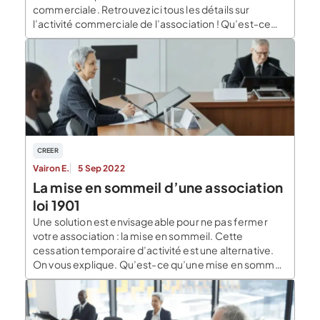
commerciale. Retrouvez ici tous les détails sur
l’activité commerciale de l’association ! Qu’est-ce
qu’une association à activité commerciale ?
Certaines associations peuvent exercer des activités
commerciales, économiques ou lucratives de façon
exceptionnelles. C’est le cas pour les associations de
la loi 1901 ou encore […]
CREER
Vairon E.
5 Sep 2022
La mise en sommeil d’une association
loi 1901
Une solution est envisageable pour ne pas fermer
votre association : la mise en sommeil. Cette
cessation temporaire d’activité est une alternative.
On vous explique. Qu’est-ce qu’une mise en sommeil
d’association ? Pour ne pas fermer une association, la
mise en sommeil est une option avantageuse. En
effet, la mise en sommeil d’une association implique