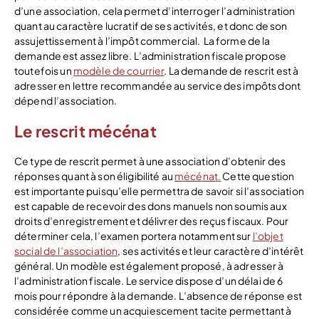
d’une association, cela permet d’interroger l’administration
quant au caractère lucratif de ses activités, et donc de son
assujettissement à l’impôt commercial.
La forme de la
demande est assez libre. L’administration fiscale propose
toutefois un
modèle de courrier
. La demande de rescrit est à
adresser en lettre recommandée au service des impôts dont
dépend l’association.
Le rescrit mécénat
Ce type de rescrit permet à une association d’obtenir des
réponses quant à son éligibilité au
mécénat.
Cette question
est importante puisqu’elle permettra de savoir si l’association
est capable de recevoir des dons manuels non soumis aux
droits d’enregistrement et délivrer des reçus fiscaux. Pour
déterminer cela, l’examen portera notamment sur
l’objet
social de l’association
, ses activités et leur caractère d’intérêt
général. Un modèle est également proposé, à adresser à
l’administration fiscale. Le service dispose d’un délai de 6
mois pour répondre à la demande. L’absence de réponse est
considérée comme un acquiescement tacite permettant à