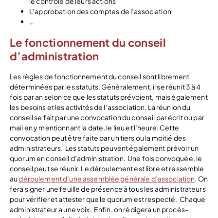
le contrôle de leurs actions
L’approbation des comptes de l’association
…
Le fonctionnement du conseil
d’administration
Les règles de fonctionnement du conseil sont librement
déterminées par les statuts. Généralement, il se réunit 3 à 4
fois par an selon ce que les statuts prévoient, mais également
les besoins et les activités de l’association. La réunion du
conseil se fait par une convocation du conseil par écrit ou par
mail en y mentionnant la date, le lieu et l’heure. Cette
convocation peut être faite par un tiers ou la moitié des
administrateurs.
Les statuts peuvent également prévoir un
quorum en conseil d’administration.
Une fois convoquée, le
conseil peut se réunir. Le déroulement est libre et ressemble
au
déroulement d’une assemblée générale d’association
. On
fera signer une feuille de présence à tous les administrateurs
pour vérifier et attester que le quorum est respecté.
Chaque
administrateur a une voix.
Enfin, on rédigera un procès-