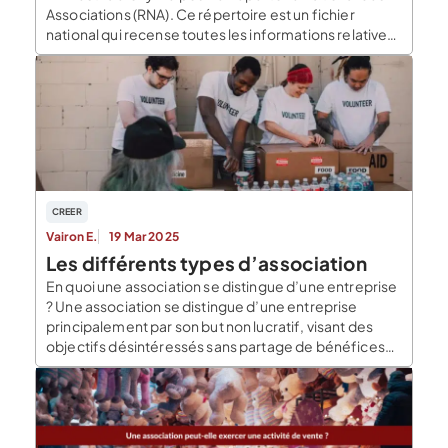
Associations (RNA). Ce répertoire est un fichier
national qui recense toutes les informations relatives
à une association. Les associations dont le siège est
situé sur le territoire français sont les associations
concernées par le RNA. Le numéro RNA est un […]
CREER
Vairon E.
19 Mar 2025
Les différents types d’association
En quoi une association se distingue d’une entreprise
? Une association se distingue d’une entreprise
principalement par son but non lucratif, visant des
objectifs désintéressés sans partage de bénéfices
entre ses membres. A contrario, une entreprise
poursuit un but lucratif, cherchant à générer et
distribuer des profits à ses associés ou actionnaires
Enfin, la création […]