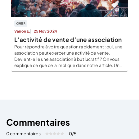
CREER
Vairon E.
25 Nov 2024
L’activité de vente d’une association
Pour répondre à votre question rapidement : oui, une
association peut exercer une activité de vente.
Devient-elle une association à but lucratif ? On vous
explique ce que cela implique dans notre article. Une
activité peut-elle exercer une activité de vente ? Une
association prend la forme d’un organisme à but non
lucratif dont le […]
Commentaires
0 commentaires
0
/5
Évaluez cet article:
Donner une note