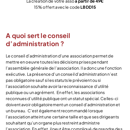
La création de votre asso
à partir de 49€
15% offert avec le code
LBDD15
Je crée !
A quoi sert le conseil
d’administration ?
Le conseil d’administration d’une association permet de
mettre en oeuvre toutes les décisions prises pendant
l’assemblée générale de l’association. Il a donc une fonction
exécutive. La présence d’un conseil d’administration n’est
pas obligatoire sauf si les statuts le prévoient ou si
l’association souhaite avoir la reconnaissance d’utilité
publique ou un agrément.
En effet, les associations
reconnues d’utilité publique ont un statut spécial. Celles-ci
doivent avoir obligatoirement un conseil d’administration et
un bureau.
C’est également recommandé lorsque
l’association atteint une certaine taille et que ses dirigeants
souhaitant qu’un organe plus restreint administre
l’association. En effet, il peut être compliqué de prendre des