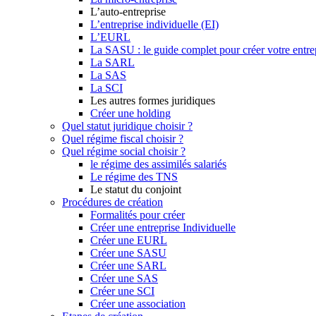
L’auto-entreprise
L’entreprise individuelle (EI)
L’EURL
La SASU : le guide complet pour créer votre entre
La SARL
La SAS
La SCI
Les autres formes juridiques
Créer une holding
Quel statut juridique choisir ?
Quel régime fiscal choisir ?
Quel régime social choisir ?
le régime des assimilés salariés
Le régime des TNS
Le statut du conjoint
Procédures de création
Formalités pour créer
Créer une entreprise Individuelle
Créer une EURL
Créer une SASU
Créer une SARL
Créer une SAS
Créer une SCI
Créer une association