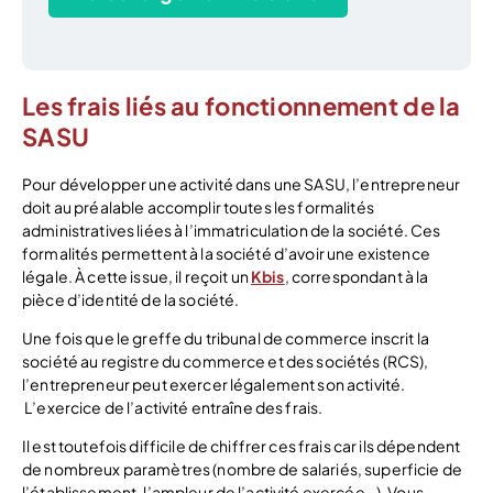
Les frais liés au fonctionnement de la
SASU
Pour développer une activité dans une SASU, l’entrepreneur
doit au préalable accomplir toutes les formalités
administratives liées à l’immatriculation de la société. Ces
formalités permettent à la société d’avoir une existence
légale. À cette issue, il reçoit un
Kbis
, correspondant à la
pièce d’identité de la société.
Une fois que le greffe du tribunal de commerce inscrit la
société au registre du commerce et des sociétés (RCS),
l’entrepreneur peut exercer légalement son activité.
L’exercice de l’activité entraîne des frais.
Il est toutefois difficile de chiffrer ces frais car ils dépendent
de nombreux paramètres (nombre de salariés, superficie de
l’établissement, l’ampleur de l’activité exercée…). Vous