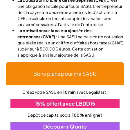
La cotisation foncière des entreprises (CFE)
: C’est
une obligation fiscale pour toute SASU. L’entrepreneur
doit la payer à la deuxième année civile d’activité. La
CFE se calcule en tenant compte de la valeur des
locaux nécessaires à l’activité de l’entreprise.
La cotisation sur la valeur ajoutée des
entreprises (CVAE)
: Une SASU ne paie cette cotisation
que si elle réalise un chiffre d’affaires hors taxes (CHAT)
supérieur à 500.000 euros. Cette cotisation
s’applique à la valeur ajoutée de la SASU.
Bons plans pour ma SASU
Créez votre SASU en
10 min
avec Legalstart !
15% offert avec LBDD15
Dépôt de capital social
100% en ligne !
Découvrir Qonto