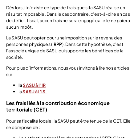
Dès lors, il n’existe ce type de frais que si la SASU réalise un
résultat imposable. Dans le cas contraire, c’est-à-dire en cas
de déficit fiscal, aucun frais ne sera engagé car elle ne paiera
aucun impôt.
La SASU peut opter pour une imposition sur le revenu des
personnes physiques (
IRPP
). Dans cette hypothèse, c’est
l’associé unique de SASU qui supporte les bénéfices de la
société.
Pour plus d’informations, nous vous invitons à lire nos articles
sur
la
SASU à l’IR
la
SASU à l’IS
.
Les frais liés à la contribution économique
territoriale (CET)
Pour sa fiscalité locale, la SASU peut être tenue de la CET. Elle
se compose de :