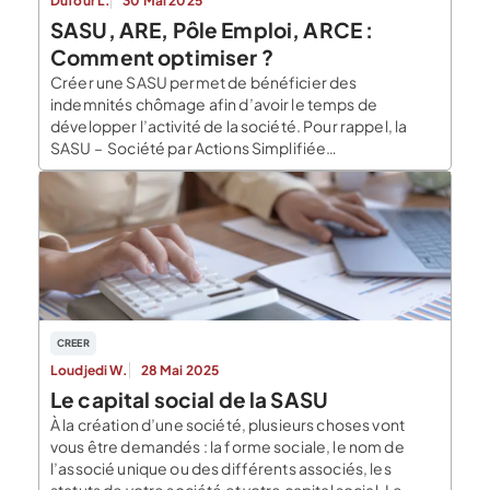
Dufour L.
30 Mai 2025
SASU, ARE, Pôle Emploi, ARCE :
Comment optimiser ?
Créer une SASU permet de bénéficier des
indemnités chômage afin d’avoir le temps de
développer l’activité de la société. Pour rappel, la
SASU – Société par Actions Simplifiée
Unipersonnelle – est la forme juridique de la Société
par Actions Simplifiée (SAS) avec un seul associé.
L’associé unique détient 100 % des parts sociales et
est le […]
CREER
Loudjedi W.
28 Mai 2025
Le capital social de la SASU
À la création d’une société, plusieurs choses vont
vous être demandés : la forme sociale, le nom de
l’associé unique ou des différents associés, les
statuts de votre société et votre capital social. Le