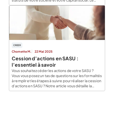
capital social est un impératif. Il figure dans vos
statuts. Dans le cadre d’une SASU, qui est une SAS à
associé […]
CREER
Chomette M.
22 Mai 2025
Cession d’actions en SASU :
l’essentiel à savoir
Vous souhaitez céder les actions de votre SASU ?
Vous vous posez un tas de questions sur les formalités
à remplir et les étapes à suivre pour réaliser la cession
d’actions en SASU ? Notre article vous détaille la
démarche à suivre. Qu’est-ce qu’une cession
d’actions en SASU ? La cession d’actions en SASU
intervient lors de l’entrée […]