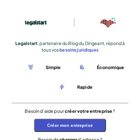
Legalstart
, partenaire du Blog du Dirigeant, répond à
tous vos
besoins juridiques
Simple
Économique
Rapide
Besoin d’aide pour
créer votre entreprise
?
Créer mon entreprise
Besoin de
changer
d’adresse ?