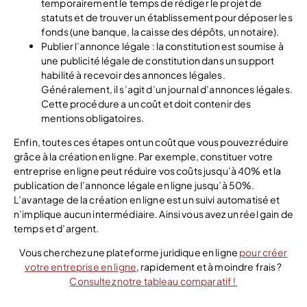
temporairement le temps de rédiger le projet de
statuts et de trouver un établissement pour déposer les
fonds (une banque, la caisse des dépôts, un notaire).
Publier l’annonce légale : la constitution est soumise à
une publicité légale de constitution dans un support
habilité à recevoir des annonces légales.
Généralement, il s’agit d’un journal d’annonces légales.
Cette procédure a un coût et doit contenir des
mentions obligatoires.
Enfin, toutes ces étapes ont un coût que vous pouvez réduire
grâce à la création en ligne. Par exemple, constituer votre
entreprise en ligne peut réduire vos coûts jusqu’à 40% et la
publication de l’annonce légale en ligne jusqu’à 50%.
L’avantage de la création en ligne est un suivi automatisé et
n’implique aucun intermédiaire. Ainsi vous avez un réel gain de
temps et d’argent.
Vous cherchez une plateforme juridique en ligne
pour créer
votre entreprise en ligne
, rapidement et à moindre frais ?
Consultez notre tableau comparatif !