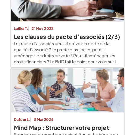
Lailler T.
21 Nov 2022
Les clauses du pacte d’associés (2/3)
Le pacte d’associés peut-il prévoir la perte de la
qualité d’associé ? Le pacte d’associés peut-il
aménager les droits de vote ? Peut-il aménager les
droits financiers ? Le BdD fait le point pour vous sur les
clauses du pacte d’associés relatives à la situation
des associés. La clause de tontine Par principe, dans
une société […]
Dufour L.
3 Mar 2026
Mind Map : Structurer votre projet
Reprise par de nombreux scientifiques, la théorie du