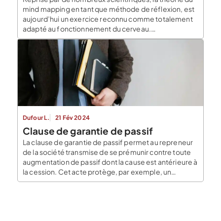
mind mapping en tant que méthode de réflexion, est
aujourd’hui un exercice reconnu comme totalement
adapté au fonctionnement du cerveau.
Contrairement à d’autres méthodes, le mind
mapping stimulerait l’ensemble de nos capacités
cognitives, comme la rêverie, l’imagination, la
logique, mais aussi la faculté d’obtenir une vision
globale des […]
Dufour L.
21 Fév 2024
Clause de garantie de passif
La clause de garantie de passif permet au repreneur
de la société transmise de se prémunir contre toute
augmentation de passif dont la cause est antérieure à
la cession. Cet acte protège, par exemple, un
repreneur contre des dettes non comptabilisées ou
dissimulées. Remarque : La clause de garantie de
passif est souvent contractualisée en […]