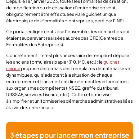
Depuis le 1er janvier 2023, toutes les formalités de création,
de modification ou de cessation d’entreprise doivent
obligatoirement être effectuées via le guichet unique
électronique des formalités d’entreprises, géré par l’INPI.
Ce portail en ligne centralise l’ensemble des démarches qui
étaient auparavant réalisées auprès des CFE (Centres de
Formalités des Entreprises).
Concrètement, il n’est plus nécessaire de remplir et déposer
les anciens formulaires papier (P0, M0, etc.) : le
guichet
unique
propose désormais des formulaires dématérialisés et
dynamiques, qui s’adaptent à la situation de chaque
entrepreneur et transmettent directement les informations
aux organismes compétents (INSEE, greffe du tribunal,
URSSAF, services fiscaux, etc.). Cette réforme vise
à simplifier et uniformiser les démarches administratives liées
à la vie des entreprises.
3 étapes pour lancer mon entreprise