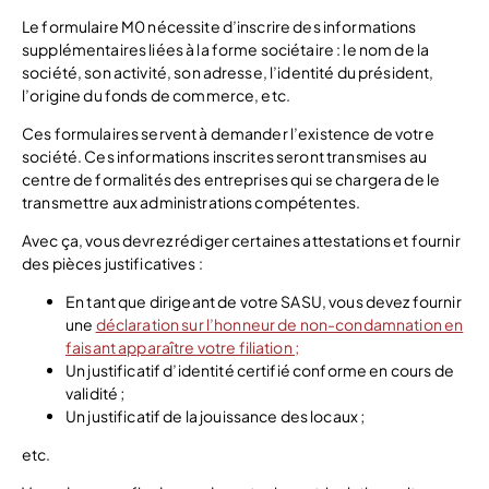
Le formulaire M0 nécessite d’inscrire des informations
supplémentaires liées à la forme sociétaire : le nom de la
société, son activité, son adresse, l’identité du président,
l’origine du fonds de commerce, etc.
Ces formulaires servent à demander l’existence de votre
société. Ces informations inscrites seront transmises au
centre de formalités des entreprises qui se chargera de le
transmettre aux administrations compétentes.
Avec ça, vous devrez rédiger certaines attestations et fournir
des pièces justificatives :
En tant que dirigeant de votre SASU, vous devez fournir
une
déclaration sur l’honneur de non-condamnation en
faisant apparaître votre filiation ;
Un justificatif d’identité certifié conforme en cours de
validité ;
Un justificatif de la jouissance des locaux ;
etc.