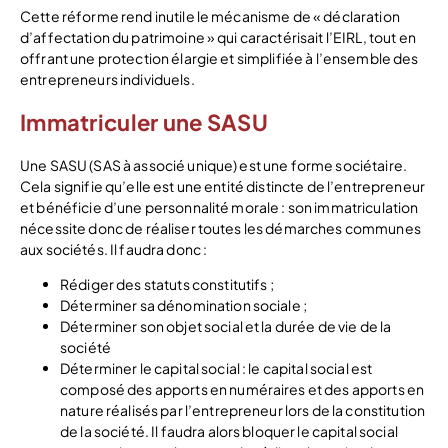
Cette réforme rend inutile le mécanisme de « déclaration
d’affectation du patrimoine » qui caractérisait l’EIRL, tout en
offrant une protection élargie et simplifiée à l’ensemble des
entrepreneurs individuels.
Immatriculer une SASU
Une SASU (SAS à associé unique) est une forme sociétaire.
Cela signifie qu’elle est une entité distincte de l’entrepreneur
et bénéficie d’une personnalité morale : son immatriculation
nécessite donc de réaliser toutes les démarches communes
aux sociétés. Il faudra donc :
Rédiger des statuts constitutifs ;
Déterminer sa dénomination sociale ;
Déterminer son objet social et la durée de vie de la
société
Déterminer le capital social : le capital social est
composé des apports en numéraires et des apports en
nature réalisés par l’entrepreneur lors de la constitution
de la société. Il faudra alors bloquer le capital social