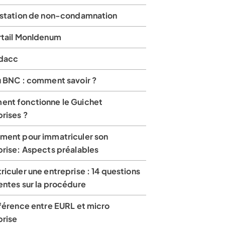
estation de non-condamnation
rtail MonIdenum
dacc
u BNC : comment savoir ?
nt fonctionne le Guichet
rises ?
ment pour immatriculer son
prise: Aspects préalables
iculer une entreprise : 14 questions
entes sur la procédure
fférence entre EURL et micro
prise