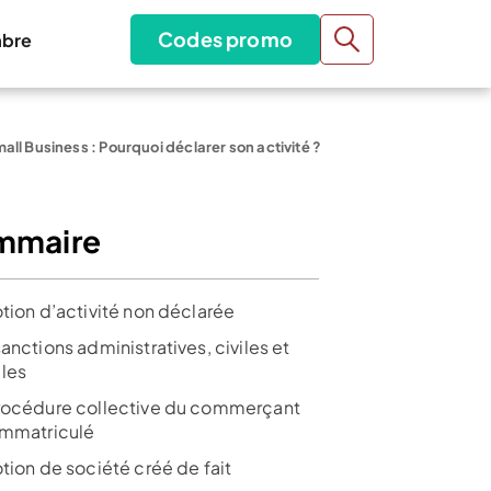
Codes promo
bre
all Business : Pourquoi déclarer son activité ?
mmaire
otion d’activité non déclarée
anctions administratives, civiles et
les
rocédure collective du commerçant
immatriculé
tion de société créé de fait