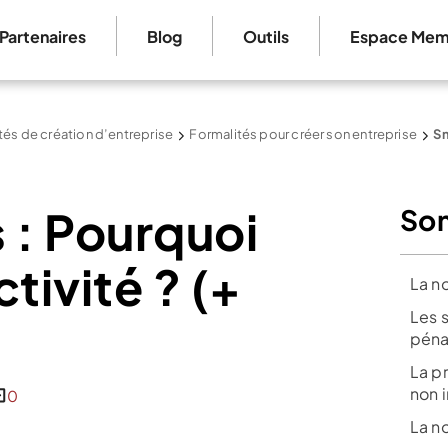
Partenaires
Blog
Outils
Espace Mem
tés de création d’entreprise
Formalités pour créer son entreprise
Sm
 : Pourquoi
So
tivité ? (+
La n
Les s
péna
La p
non 
0
La no