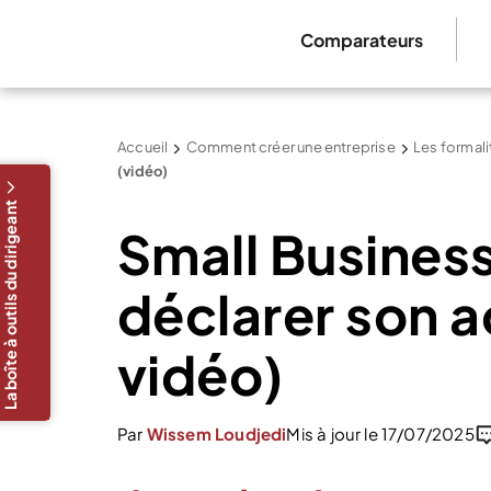
Comparateurs
Accueil
Comment créer une entreprise
Les formali
(vidéo)
La boîte à outils du dirigeant
Small Business
déclarer son ac
vidéo)
Par
Wissem Loudjedi
Mis à jour le 17/07/2025