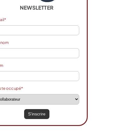
NEWSLETTER
ail*
énom
om
ste occupé*