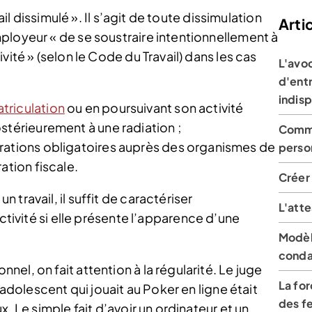
ail dissimulé ». Il s’agit de toute dissimulation
Artic
ployeur « de se soustraire intentionnellement à
vité » (selon le Code du Travail) dans les cas
L'avoc
d'entr
indis
triculation
ou en poursuivant son activité
stérieurement à une radiation ;
Comme
rations obligatoires auprès des organismes de
person
ation fiscale.
Créer
travail, il suffit de caractériser
L'att
ctivité si elle présente l’apparence d’une
Modèl
conda
el, on fait attention à la régularité. Le juge
La fo
 adolescent qui jouait au Poker en ligne était
des 
x. Le simple fait d’avoir un ordinateur et un