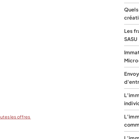
Quels 
créat
Les fr
SASU
Immat
Micro
Envoy
d'ent
L’imm
indivi
L’imm
outes les offres
comme
L’imm