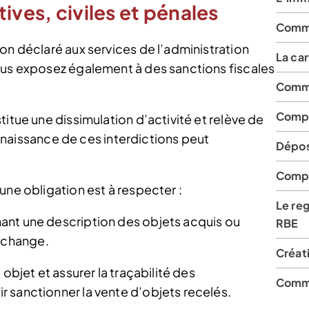
ives, civiles et pénales
Comme
on déclaré aux services de l’administration
La ca
ous exposez également à des sanctions fiscales
Comme
Compl
titue une dissimulation d’activité et relève de
connaissance de ces interdictions peut
Dépos
Compl
une obligation est à respecter :
Le reg
enant une description des objets acquis ou
RBE
’échange.
Créati
objet et assurer la traçabilité des
Comme
 sanctionner la vente d’objets recelés.