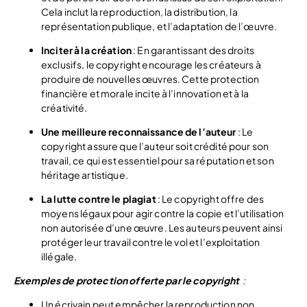
Cela inclut la reproduction, la distribution, la
représentation publique, et l’adaptation de l’œuvre.
Incit
er à la création
: En garantissant des droits
exclusifs, le copyright encourage les créateurs à
produire de nouvelles œuvres. Cette protection
financière et morale incite à l’innovation et à la
créativité.
Une meilleure reconnaissance de l’auteur
: Le
copyright assure que l’auteur soit crédité pour son
travail, ce qui est essentiel pour sa réputation et son
héritage artistique.
La lutte contre le plagiat
: Le copyright offre des
moyens légaux pour agir contre la copie et l’utilisation
non autorisée d’une œuvre. Les auteurs peuvent ainsi
protéger leur travail contre le vol et l’exploitation
illégale.
Exemples de protection offerte par le copyright
:
Un écrivain peut empêcher la reproduction non