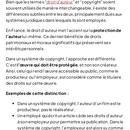
Bien que les termes “
droit d’auteur
” et “copyright” soient
souvent utilisés de manière interchangeable, il existe des
différences subtiles entre les deux, principalement dues aux
systèmes juridiques dans lesquels ils sont employés.
En France, le droit d’auteur met l’accent sur la
protection de
l’auteur
lui-même. Ce dernier bénéficie de droits
patrimoniaux et moraux significatifs qui préservent ses
intérêts personnels.
Dans un système de copyright, l’approche est différente.
C’est
l’œuvre qui doit
ê
tre protég
ée
, et non son créateur.
Ainsi, celui qui rend l’œuvre accessible au public, comme le
producteur ou l’employeur, est considéré comme le titulaire
des droits sur cette œuvre.
Exemples de cette distinction :
Dans un système de copyright, l’auteur d’un film est le
producteur, pas le réalisateur ;
Un employé qui écrit un article cède ses droits d’auteur
à son employeur pour permettre sa publication. Dans le
système de copyright, l’employeur est alors vu comme