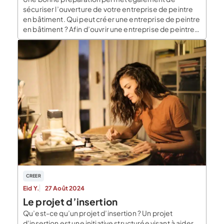
sécuriser l’ouverture de votre entreprise de peintre
en bâtiment. Qui peut créer une entreprise de peintre
en bâtiment ? Afin d’ouvrir une entreprise de peintre
en bâtiment il est nécessaire : D’être en capacité de
gestion, c’est-à-dire d’être soit majeur, soit mineur
de plus de 16 ans ou être émancipé. De […]
CREER
Eid Y.
27 Août 2024
Le projet d’insertion
Qu’est-ce qu’un projet d’insertion ? Un projet
d’insertion est une initiative structurée visant à aider