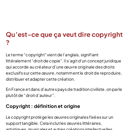
15% de réduction =
LBDD15
Qu’est-ce que ça veut dire copyright
?
Le terme “copyright” vient de l’anglais, signifiant
littéralement “droit de copie”. Il s’agit d’un concept juridique
qui accorde au créateur d’une œuvre originale des droits
exclusifs sur cette œuvre, notamment le droit de reproduire,
distribuer et adapter cette création.
En France et dans d’autres pays de tradition civiliste, on parle
plutôt de “droit d’auteur”.
Copyright : définition et origine
Le copyright protège les œuvres originales fixées sur un
support tangible. Cela inclut les œuvres littéraires,
artistiques, musicales et autres créations intellectuelles.