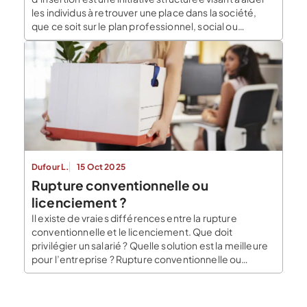
les individus à retrouver une place dans la société,
que ce soit sur le plan professionnel, social ou
personnel. Il peut s’agir de retrouver un emploi, de se
réorienter vers une nouvelle carrière, ou de réintégrer
des réseaux sociaux après […]
Dufour L.
15 Oct 2025
Rupture conventionnelle ou
licenciement ?
Il existe de vraies différences entre la rupture
conventionnelle et le licenciement. Que doit
privilégier un salarié ? Quelle solution est la meilleure
pour l’entreprise ? Rupture conventionnelle ou
licenciement ? Réalisée d’un commun accord entre
l’employeur et le salarié en CDI, la rupture
conventionnelle est bien différente d’un