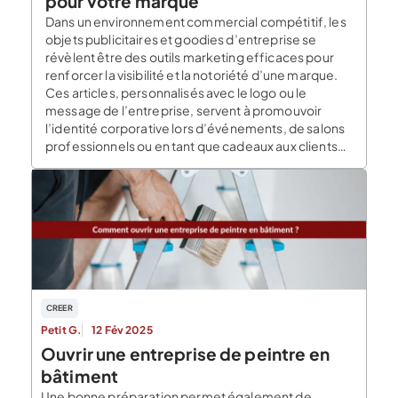
pour votre marque
Dans un environnement commercial compétitif, les
objets publicitaires et goodies d’entreprise se
révèlent être des outils marketing efficaces pour
renforcer la visibilité et la notoriété d’une marque.
Ces articles, personnalisés avec le logo ou le
message de l’entreprise, servent à promouvoir
l’identité corporative lors d’événements, de salons
professionnels ou en tant que cadeaux aux clients
[…]
CREER
Petit G.
12 Fév 2025
Ouvrir une entreprise de peintre en
bâtiment
Une bonne préparation permet également de