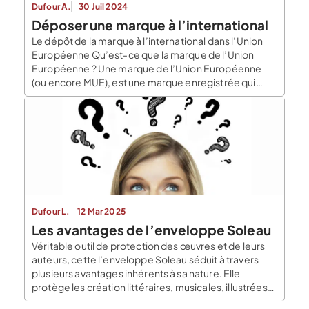
Dufour A.
30 Juil 2024
Déposer une marque à l’international
Le dépôt de la marque à l’international dans l’Union
Européenne Qu’est-ce que la marque de l’Union
Européenne ? Une marque de l’Union Européenne
(ou encore MUE), est une marque enregistrée qui
produit des effets sur l’ensemble du territoire de
l’Union Européenne. Ce qui se distingue d’une
protection de marque nationale, qui ne va produire
des […]
Dufour L.
12 Mar 2025
Les avantages de l’enveloppe Soleau
Véritable outil de protection des œuvres et de leurs
auteurs, cette l’enveloppe Soleau séduit à travers
plusieurs avantages inhérents à sa nature. Elle
protège les création littéraires, musicales, illustrées
et plastiques ainsi que les designs, les logiciels, les