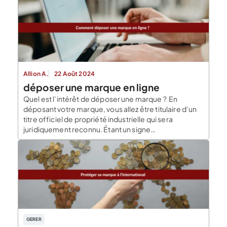
Allion A.
22 Août 2024
déposer une marque en ligne
Quel est l’intérêt de déposer une marque ? En
déposant votre marque, vous allez être titulaire d’un
titre officiel de propriété industrielle qui sera
juridiquement reconnu. Étant un signe
d’identification, la marque permet aux
consommateurs de distinguer les produits et/ou les
services proposés par une entreprise. Ce signe doit
permettre aux consommateurs d’identifier l’objet de
[…]
GERER