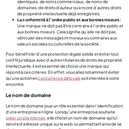
identiques, de noms commerciaux, de noms de
domaines, de droits d’auteur ou encore d’autres droits
de propriété intellectuelle déjà enregistrés.
La conformité à l’ordre public et aux bonnes moeurs :
Une marque ne doit pas être contraire à l’ordre public et
aux bonnes moeurs. Cela signifie qu’elle ne doit pas
véhiculer des messages immoraux ou contraires aux
valeurs sociales ou culturelles de la société.
Pour bénéficier d’une protection légale solide et éviter tout
conflit juridique avec d’autres titulaires de droits de propriété
intellectuelle, il est essentiel de choisir une marque qui
répond à ces critères. En effet, vous allez notamment éviter
qu’une action en
concurrence déloyale
soit intentée à votre
encontre.
Le nom de domaine
Le nom de domaine joue un rôle essentiel dans l’identification
d’une entreprise en ligne. Lorsqu’une entreprise souhaite
créer un site internet
, elle choisit un nom de domaine qui lui
servira d’adresse unique sur le web, lui permettant ainsi de se