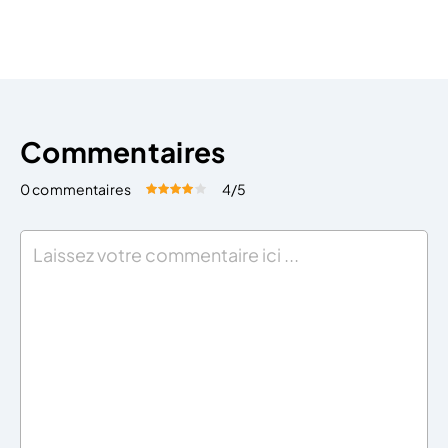
créations artistiques, etc … Même si elle présente
quelques limites, sa version numérique permet
d’agrandir son domaine […]
Commentaires
0 commentaires
4
/5
Évaluez cet article:
Donner une note