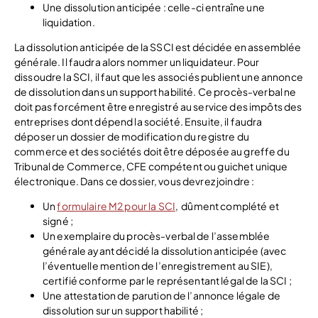
Une dissolution anticipée : celle-ci entraîne une
liquidation.
La dissolution anticipée de la SSCI est décidée en assemblée
générale. Il faudra alors nommer un liquidateur. Pour
dissoudre la SCI, il faut que les associés publient une annonce
de dissolution dans un support habilité. Ce procès-verbal ne
doit pas forcément être enregistré au service des impôts des
entreprises dont dépend la société. Ensuite, il faudra
déposer un dossier de modification du registre du
commerce et des sociétés doit être déposée au greffe du
Tribunal de Commerce, CFE compétent ou guichet unique
électronique. Dans ce dossier, vous devrez joindre :
Un
formulaire M2 pour la SCI
, dûment complété et
signé ;
Un exemplaire du procès-verbal de l’assemblée
générale ayant décidé la dissolution anticipée (avec
l’éventuelle mention de l’enregistrement au SIE),
certifié conforme par le représentant légal de la SCI ;
Une attestation de parution de l’annonce légale de
dissolution sur un support habilité ;