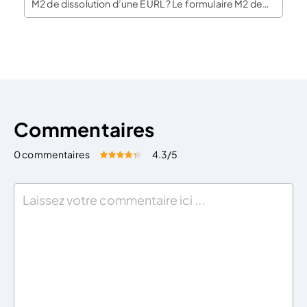
M2 de dissolution d’une EURL ? Le formulaire M2 de
dissolution d’une EURL est l’un des éléments centraux
de cette première phase de la procédure de
fermeture de l’entreprise. Son remplissage […]
Commentaires
0 commentaires
4.3
/5
Évaluez cet article:
Donner une note