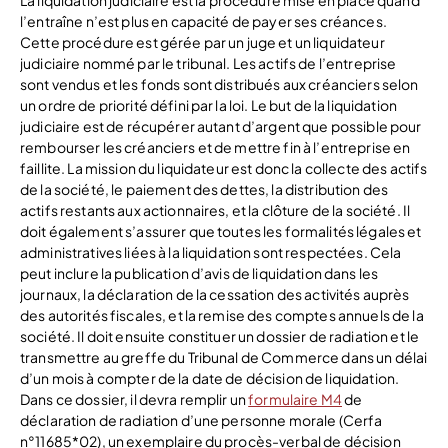
La liquidation judiciaire est la procédure mise en place quand
l’entraîne n’est plus en capacité de payer ses créances.
Cette procédure est gérée par un juge et un liquidateur
judiciaire nommé par le tribunal. Les actifs de l’entreprise
sont vendus et les fonds sont distribués aux créanciers selon
un ordre de priorité défini par la loi. Le but de la liquidation
judiciaire est de récupérer autant d’argent que possible pour
rembourser les créanciers et de mettre fin à l’entreprise en
faillite. La mission du liquidateur est donc la collecte des actifs
de la société, le paiement des dettes, la distribution des
actifs restants aux actionnaires, et la clôture de la société. Il
doit également s’assurer que toutes les formalités légales et
administratives liées à la liquidation sont respectées. Cela
peut inclure la publication d’avis de liquidation dans les
journaux, la déclaration de la cessation des activités auprès
des autorités fiscales, et la remise des comptes annuels de la
société. Il doit ensuite constituer un dossier de radiation et le
transmettre au greffe du Tribunal de Commerce dans un délai
d’un mois à compter de la date de décision de liquidation.
Dans ce dossier, il devra remplir un
formulaire M4
de
déclaration de radiation d’une personne morale (Cerfa
n°11685*02), un exemplaire du procès-verbal de décision