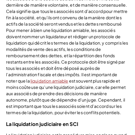
dernière de manière volontaire, et de manière consensuelle.
Cela signifie que tous les associés sont d’accord pour mettre
fin à la société, et qu’ils ont convenu de la manière dont les
actifs de la société seront vendus et les dettes remboursé
Pour mener à bien une liquidation amiable, les associés
doivent nommer un liquidateur et rédiger un protocole de
liquidation qui décrit les termes de la liquidation, y compris les
modalités de vente des actifs, les conditions de
remboursement des dettes, et la répartition des fonds
restants entre les associés. Ce protocole doit être signé par
tous les associés et doit être déposé auprès de
l’administration fiscale et des impôts. Il est important de
noter que la
liquidation amiable
est souvent plus rapide et
moins coûteuse qu’une liquidation judiciaire, car elle permet
aux associés de prendre des décisions de manière
autonome, plutôt que de dépendre d’un juge. Cependant, il
est important que tous les associés soient d’accord sur les
termes de la liquidation, pour éviter les conflits potentiels.
La liquidation judiciaire en SCI