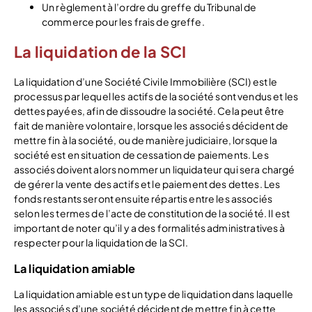
Un règlement à l’ordre du greffe du Tribunal de
commerce pour les frais de greffe.
La liquidation de la SCI
La liquidation d’une Société Civile Immobilière (SCI) est le
processus par lequel les actifs de la société sont vendus et les
dettes payées, afin de dissoudre la société. Cela peut être
fait de manière volontaire, lorsque les associés décident de
mettre fin à la société, ou de manière judiciaire, lorsque la
société est en situation de cessation de paiements. Les
associés doivent alors nommer un liquidateur qui sera chargé
de gérer la vente des actifs et le paiement des dettes. Les
fonds restants seront ensuite répartis entre les associés
selon les termes de l’acte de constitution de la société. Il est
important de noter qu’il y a des formalités administratives à
respecter pour la liquidation de la SCI.
La liquidation amiable
La liquidation amiable est un type de liquidation dans laquelle
les associés d’une société décident de mettre fin à cette