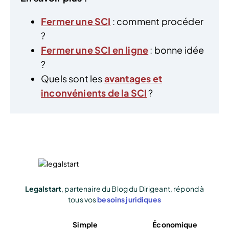
Fermer une SCI
: comment procéder
?
Fermer une SCI en ligne
: bonne idée
?
Quels sont les
avantages et
inconvénients de la SCI
?
Legalstart
, partenaire du Blog du Dirigeant, répond à
tous vos
besoins juridiques
Simple
Économique