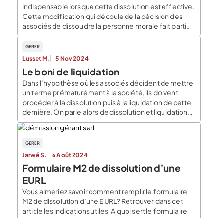
indispensable lorsque cette dissolution est effective.
Cette modification qui découle de la décision des
associés de dissoudre la personne morale fait partie
de la vie économique. E lle constitue l’une des
nombreuses formalités administratives à prévoir
GERER
dans la vie d’une entreprise. Ces formalités peuvent
Lusset M.
5 Nov 2024
prendre la […]
Le boni de liquidation
Dans l’hypothèse où les associés décident de mettre
un terme prématurément à la société, ils doivent
procéder à la dissolution puis à la liquidation de cette
dernière. On parle alors de dissolution et liquidation
amiable, en opposition à la liquidation judiciaire,
imposée par le tribunal. La phase de dissolution
consiste à prendre la décision en […]
GERER
Jarwé S.
6 Août 2024
Formulaire M2 de dissolution d’une
EURL
Vous aimeriez savoir comment remplir le formulaire
M2 de dissolution d’une EURL? Retrouver dans cet
article les indications utiles. A quoi sert le formulaire