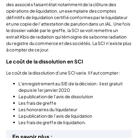
des associés faisant état notamment de la clôture des
opérations de liquidation, un exemplaire des comptes
définitifs de liquidation certifié conformes par le liquidateur
et une copie de l’attestation de parution dans un JAL. Une fois
le dossier validé par le greffe, la SCI se voit remettre un
extrait Kbis de radiation qui témoigne de sa bonne radiation
du registre du commerce et des sociétés. La SCI n’existe plus
à compter de ce jour.
Le coût de la dissolution en SCI
Le coût de la dissolution d’une SCI varie. Il faut compter :
L’enregistrement au SIE de la décision : il est gratuit
depuis le 1er janvier 2020
La publication de l’avis de dissolution
Les frais de greffe
Les honoraires du liquidateur
La publication de l’avis de liquidation
Les frais de greffe de liquidation.
En savoir plus :