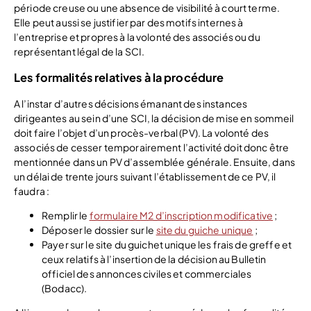
période creuse ou une absence de visibilité à court terme.
Elle peut aussi se justifier par des motifs internes à
l’entreprise et propres à la volonté des associés ou du
représentant légal de la SCI.
Les formalités relatives à la procédure
A l’instar d’autres décisions émanant des instances
dirigeantes au sein d’une SCI, la décision de mise en sommeil
doit faire l’objet d’un procès-verbal (PV). La volonté des
associés de cesser temporairement l’activité doit donc être
mentionnée dans un PV d’assemblée générale. Ensuite, dans
un délai de trente jours suivant l’établissement de ce PV, il
faudra :
Remplir le
formulaire M2 d’inscription modificative
;
Déposer le dossier sur le
site du guiche unique
;
Payer sur le site du guichet unique les frais de greffe et
ceux relatifs à l’insertion de la décision au Bulletin
officiel des annonces civiles et commerciales
(Bodacc).