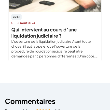
GERER
U.
5 Août 2024
Qui intervient au cours d’une
liquidation judiciaire ?
L’ouverture de la liquidation judiciaire Avant toute
chose, il faut rappeler que l’ouverture de la
procédure de liquidation judiciaire peut être
demandée par 3 personnes différentes : D’un côté,
l’entreprise débitrice peut tout à fait demander elle-
même l’ouverture de la liquidation. En tant que
débiteur, soit en tant que personne qui se doit
d’exécuter une […]
Commentaires