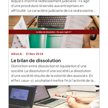
lequel s’inscrit le redressement judiciaire : il s’agit
d’une procédure réservée aux entreprises en
difficulté. Le caractère judiciaire de ce redressement
subordonne par ailleurs son ouverture à une décision
du tribunal. Une fois ouverte, la procédure est limitée
dans le temps. Un délai est ainsi imparti pour […]
Allion A.
21 Nov 2024
Le bilan de dissolution
Distinction entre dissolution et liquidation d’une
société La dissolution d’une société La dissolution
d’une société résulte de la volonté des associés. En
effet, ceux-ci, souhaitant mettre fin à l’activité de la
société, vont procéder à sa dissolution. Cette
décision sera prise lors d’une assemblée générale
extraordinaire (AGE). Toutefois, la dissolution peut
également être imposée par […]