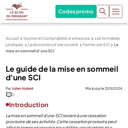
Codes promo
Accueil
Gestion et Comptabilité d’entreprise
Les formalités
juridiques
La dissolution d’une société
Fermer une SCI
La
mise en sommeil d’une SCI
Le guide de la mise en sommeil
d'une SCI
Par
Julien Hubert
Mis à jour le 21/11/2024
0
Introduction
La mise en sommeil d’une
SCI
revient à une cessation
provisoire de ses activités.
C
ette cessation provisoire peut
offrir le temps nécessaire pour définir une stratégie plus