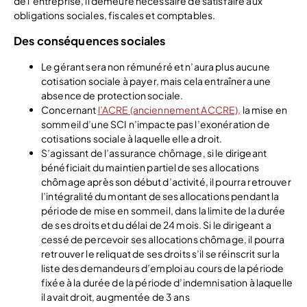
de l’entreprise, il demeure nécessaire de satisfaire aux
obligations sociales, fiscales et comptables.
Des conséquences sociales
Le gérant sera non rémunéré et n’aura plus aucune
cotisation sociale à payer, mais cela entraînera une
absence de protection sociale.
Concernant
l’ACRE (anciennement ACCRE),
la mise en
sommeil d’une SCI n’impacte pas l’exonération de
cotisations sociale à laquelle elle a droit.
S’agissant de l’assurance chômage, si le dirigeant
bénéficiait du maintien partiel de ses allocations
chômage après son début d’activité, il pourra retrouver
l’intégralité du montant de ses allocations pendant la
période de mise en sommeil, dans la limite de la durée
de ses droits et du délai de 24 mois. Si le dirigeant a
cessé de percevoir ses allocations chômage, il pourra
retrouver le reliquat de ses droits s’il se réinscrit sur la
liste des demandeurs d’emploi au cours de la période
fixée à la durée de la période d’indemnisation à laquelle
il avait droit, augmentée de 3 ans