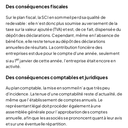
Des conséquences fiscales
Sur le plan fiscal, la SCI en sommeil perd sa qualité de
redevable : elle n’est donc plus soumise au versement de la
taxe sur la valeur ajoutée (TVA) et est, de ce fait, dispensée du
dépôt des déclarations. Cependant, même en l’absence de
bénéfice, elle reste tenue au dépôt des déclarations
annuelles de résultats. La contribution foncière des
entreprises est due pour le compte d’une année, seulement
er
si au 1
janvier de cette année, l’entreprise était encore en
activité.
Des conséquences comptables et juridiques
Au plan comptable, la mise en sommeil n’a que très peu
d’incidence. La tenue d’une comptabilité reste d’actualité, de
même que l’établissement de comptes annuels. Le
représentant légal doit procéder également à une
assemblée générale pour l’approbation des comptes
annuelle, afin que les associés se prononcent quant à leur avis
et sur une éventuelle répartition.