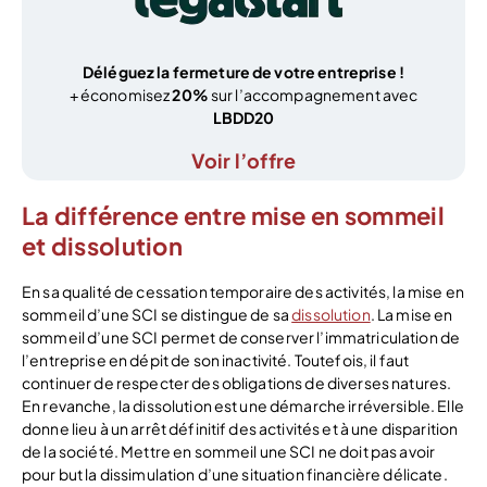
Déléguez la fermeture de votre entreprise !
+ économisez
20%
sur l’accompagnement avec
LBDD20
Voir l’offre
La différence entre mise en sommeil
et dissolution
En sa qualité de cessation temporaire des activités, la mise en
sommeil d’une SCI se distingue de sa
dissolution
. La mise en
sommeil d’une SCI permet de conserver l’immatriculation de
l’entreprise en dépit de son inactivité. Toutefois, il faut
continuer de respecter des obligations de diverses natures.
En revanche, la dissolution est une démarche irréversible. Elle
donne lieu à un arrêt définitif des activités et à une disparition
de la société. Mettre en sommeil une SCI ne doit pas avoir
pour but la dissimulation d’une situation financière délicate.