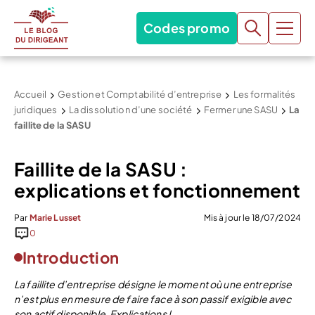
Codes promo
Accueil
Gestion et Comptabilité d’entreprise
Les formalités
juridiques
La dissolution d’une société
Fermer une SASU
La
faillite de la SASU
Faillite de la SASU :
explications et fonctionnement
Par
Marie Lusset
Mis à jour le 18/07/2024
0
Introduction
La faillite d’entreprise désigne le moment où une entreprise
n’est plus en mesure de faire face à son passif exigible avec
son actif disponible. Explications !