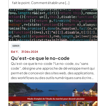
fait le point. Comment établir une […]
GERER
Eid Y.
31 Déc 2024
Qu’est-ce que le no-code
Qu’est-ce que le no-code ? Le no-code, ou “sans
code”, désigne une approche de développement qui
permet de concevoir des sites web, des applications,
des workflows ou des outils numériques sans écrire
une seule ligne de code. Plutôt que d’utiliser des
langages de programmation comme HTML,
JavaScript ou Python, les outils no-code offrent des
interfaces […]