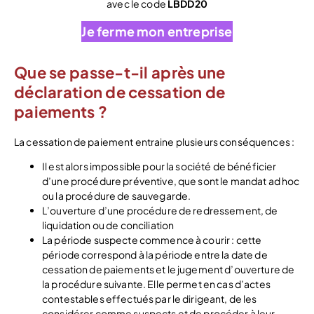
avec le code
LBDD20
Je ferme mon entreprise
Que se passe-t-il après une
déclaration de cessation de
paiements ?
La cessation de paiement entraine plusieurs conséquences :
Il est alors impossible pour la société de bénéficier
d’une procédure préventive, que sont le mandat ad hoc
ou la procédure de sauvegarde.
L’ouverture d’une procédure de redressement, de
liquidation ou de conciliation
La période suspecte commence à courir : cette
période correspond à la période entre la date de
cessation de paiements et le jugement d’ouverture de
la procédure suivante. Elle permet en cas d’actes
contestables effectués par le dirigeant, de les
considérer comme suspects et de procéder à leur