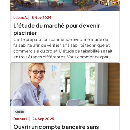
Lebas A.
8 Nov 2024
L’étude du marché pour devenir
piscinier
Cette préparation commence avec une étude de
faisabilité afin de vérifier la faisabilité technique et
commerciale du projet. L’étude de faisabilité se fait
en trois étapes différentes. Vous commencez par
étudier votre marché, ensuite vous élaborez la
proposition de valeur. Enfin, vous composez le
modèle économique de votre activité. L’étude de
marché pour devenir piscinier […]
CREER
Dufour L.
24 Sep 2025
Ouvrir un compte bancaire sans