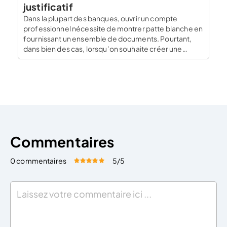
justificatif
Dans la plupart des banques, ouvrir un compte
professionnel nécessite de montrer patte blanche en
fournissant un ensemble de documents. Pourtant,
dans bien des cas, lorsqu’on souhaite créer une
entreprise de petite envergure pour se lancer, se
tester ou évaluer la faisabilité d’un projet on cherche à
faire les choses simplement. Le Blog du Dirigeant […]
Commentaires
0 commentaires
5
/5
Évaluez cet article:
Donner une note