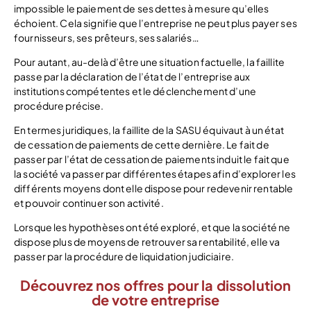
impossible le paiement de ses dettes à mesure qu’elles
échoient. Cela signifie que l’entreprise ne peut plus payer ses
fournisseurs, ses prêteurs, ses salariés…
Pour autant, au-delà d’être une situation factuelle, la faillite
passe par la déclaration de l’état de l’entreprise aux
institutions compétentes et le déclenchement d’une
procédure précise.
En termes juridiques, la faillite de la SASU équivaut à un état
de cessation de paiements de cette dernière. Le fait de
passer par l’état de cessation de paiements induit le fait que
la société va passer par différentes étapes afin d’explorer les
différents moyens dont elle dispose pour redevenir rentable
et pouvoir continuer son activité.
Lorsque les hypothèses ont été exploré, et que la société ne
dispose plus de moyens de retrouver sa rentabilité, elle va
passer par la procédure de liquidation judiciaire.
Découvrez nos offres pour la dissolution
de votre entreprise