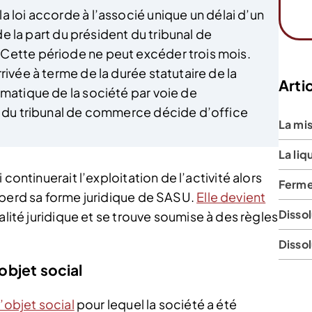
a loi accorde à l’associé unique un délai d’un
 de la part du président du tribunal de
Cette période ne peut excéder trois mois.
rivée à terme de la durée statutaire de la
Artic
omatique de la société par voie de
fe du tribunal de commerce décide d’office
La mi
La liq
continuerait l’exploitation de l’activité alors
Ferme
 perd sa forme juridique de SASU.
Elle devient
Dissol
alité juridique et se trouve soumise à des règles
Disso
’objet social
l’objet social
pour lequel la société a été