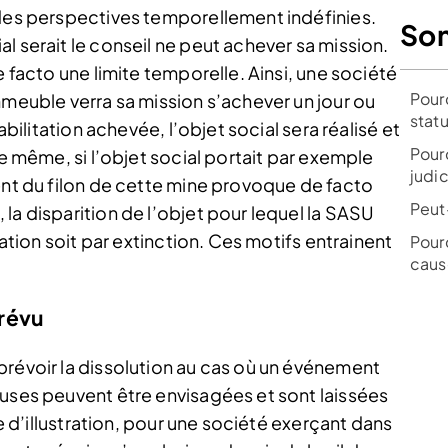
 des perspectives temporellement indéfinies.
So
l serait le conseil ne peut achever sa mission.
e facto une limite temporelle. Ainsi, une société
Pour
mmeuble verra sa mission s’achever un jour ou
statu
abilitation achevée, l’objet social sera réalisé et
Pour
De même, si l’objet social portait par exemple
judic
ent du filon de cette mine provoque de facto
Peut
la disparition de l’objet pour lequel la SASU
sation soit par extinction. Ces motifs entrainent
Pour
caus
révu
prévoir la dissolution au cas où un événement
auses peuvent être envisagées et sont laissées
re d’illustration, pour une société exerçant dans