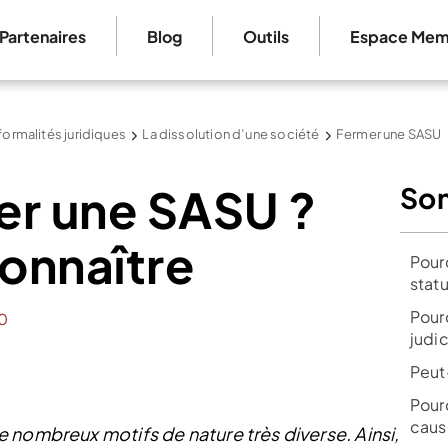
Partenaires
Blog
Outils
Espace Mem
formalités juridiques
La dissolution d’une société
Fermer une SASU
er une SASU ?
So
connaître
Pour
statu
Pour
0
judic
Peut
Pour
caus
 nombreux motifs de nature très diverse. Ainsi,