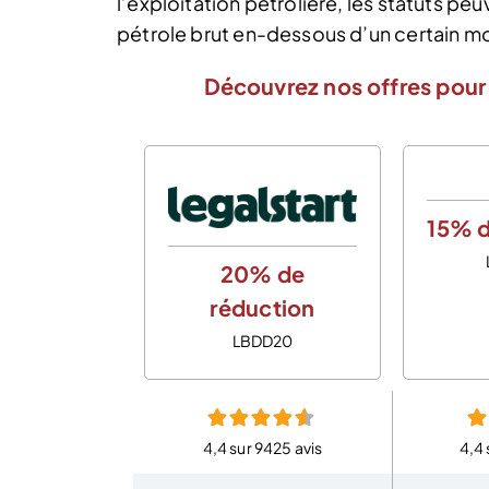
l’exploitation pétrolière, les statuts peu
pétrole brut en-dessous d’un certain mo
Découvrez nos offres pour 
15% d
20% de
réduction
LBDD20
4,4 sur 9425 avis
4,4 