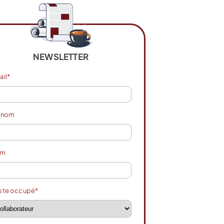
NEWSLETTER
ail*
énom
om
ste occupé*