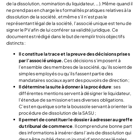
de la dissolution, nomination du liquidateur, …). Même quand il
ne prend pas en charge les formalités pratiques relatives à la
dissolution de la société, et même s’il n’est pas le
représentant légal de la société, l’associé unique est tenu de
signer le PV afin de lui conférer sa validité juridique. Ce
document est rédigé dans le but de remplir trois objectifs
distincts :
Il constitue la trace et la preuve des décisions prises
par l’associé unique.
Ces décisions s’imposent à
l’ensemble des membres de la société, qu’ils soient de
simples employés ou qu’ils fassent partie des
mandataires sociaux ayant des pouvoirs de direction ;
Il détermine la suite à donner à la procédure
: ses
différentes mentions servent à désigner le liquidateur,
l’étendue de sa mission et ses diverses obligations.
C’est en quelque sorte la boussole servant à orienter la
procédure de dissolution de la SASU ;
Il permet de constituer le dossier à adresser au greffe
du tribunal de commerce
. Il comprend une bonne part
des informations à insérer dans l’avis de dissolution qui
devra être publié dans un journal d’annonces légales