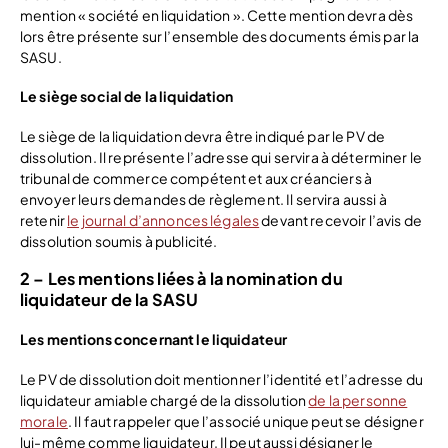
mention « société en liquidation ». Cette mention devra dès
lors être présente sur l’ensemble des documents émis par la
SASU.
Le siège social de la liquidation
Le siège de la liquidation devra être indiqué par le PV de
dissolution. Il représente l’adresse qui servira à déterminer le
tribunal de commerce compétent et aux créanciers à
envoyer leurs demandes de règlement. Il servira aussi à
retenir
le journal d’annonces légales
devant recevoir l’avis de
dissolution soumis à publicité.
2 – Les mentions liées à la nomination du
liquidateur de la SASU
Les mentions concernant le liquidateur
Le PV de dissolution doit mentionner l’identité et l’adresse du
liquidateur amiable chargé de la dissolution
de la personne
morale
. Il faut rappeler que l’associé unique peut se désigner
lui-même comme liquidateur. Il peut aussi désigner le