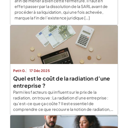
afin de mener à bien cette fermeture. Il faut en
effet passer par la dissolution de la SARL avant de
procéder à sa liquidation, qui une fois achevée,
marque la fin de l’existence juridique […]
Petit G.
17 Déc 2025
Quel est le coût de la radiation d’une
entreprise ?
Parmi les facteurs qui influent sur le prix de la
radiation, on trouve : La radiation d’une entreprise :
qu’est-ce que ça coûte ? Il est essentiel de
comprendre ce que recouvre la notion de radiation,
et savoir la distinguer des autres termes liés à la
fermeture de l’entreprise. Dissolution, liquidation et
radiation : trois étapes […]