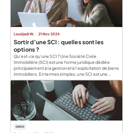
Loudjedi W.
21 Nov 2024
Sortir d’une SCI : quelles sont les
options ?
Qu’est-ce qu’une SCI ? Une Société Civile
Immobilière (SCI) est une forme juridique dédiée
principalement à la gestion et à l’exploitation de biens
immobiliers. En termes simples, une SCI est une
structure qui permet à plusieurs personnes
(physiques ou morales) de détenir et de gérer
collectivement des biens immobiliers. La SCI est
régie par le […]
GERER