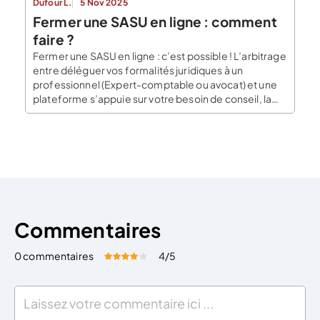
Dufour L.
5 Nov 2025
Fermer une SASU en ligne : comment
faire ?
Fermer une SASU en ligne : c’est possible ! L’arbitrage
entre déléguer vos formalités juridiques à un
professionnel (Expert-comptable ou avocat) et une
plateforme s’appuie sur votre besoin de conseil, la
nécessité de personnaliser la démarche, le prix et le
délais requis. L’inconvénient majeur des plateformes
est qu’elles ne peuvent légalement pas faire de
conseil […]
Commentaires
0 commentaires
4
/5
Évaluez cet article:
Donner une note