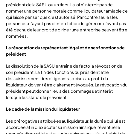
président de la SASU ou un tiers. La loi n’interdit pas de
nommer une personne morale comme liquidateur amiable ce
qui laisse penser que c’est autorisé. Par contre seules les
personnes n’ayant pas d’interdiction de gérer ou n’ayant pas
été déchu de leur droit de diriger une entreprise peuvent être
nommées.
La révocation du représentant légal et de ses fonctions de
président
La dissolution de la SASU entraîne de facto la révocation de
son président. La fin des fonctions du président et le
dessaisissement des dirigeants sociaux au profit du
liquidateur doivent être clairement évoqués. La révocation du
président peut donner lieu a des dommages et intérêt
lorsque les statuts le prevoient.
Le cadre de la mission du liquidateur
Les prérogatives attribuées au liquidateur, la durée qui lui est
accordée afin d’exécuter sa mission ainsi que l’éventuelle
rémunération qui lui est assurée doivent aussi faire l’objet de