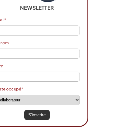
NEWSLETTER
ail*
énom
om
ste occupé*