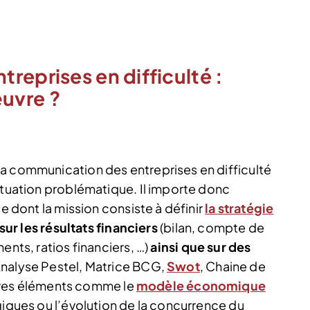
reprises en difficulté :
uvre ?
a communication des entreprises en difficulté
ituation problématique. Il importe donc
se dont la mission consiste à définir
la stratégie
sur les résultats financiers
(bilan, compte de
ents, ratios financiers, …)
ainsi que sur des
Analyse Pestel, Matrice BCG,
Swot
, Chaine de
autres éléments comme le
modèle économique
giques ou l’évolution de la concurrence du