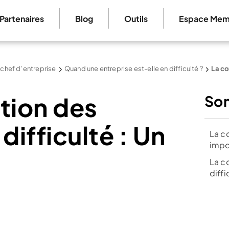
Partenaires
Blog
Outils
Espace Mem
 chef d’entreprise
Quand une entreprise est-elle en difficulté ?
La co
tion des
So
difficulté : Un
La c
impo
La c
diff