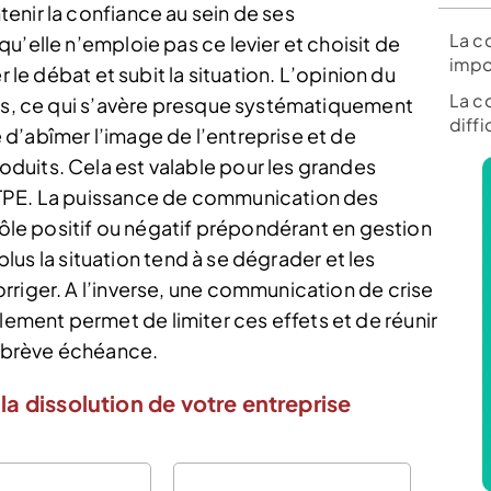
enir la confiance au sein de ses
La c
u’elle n’emploie pas ce levier et choisit de
impo
r le débat et subit la situation. L’opinion du
La c
urs, ce qui s’avère presque systématiquement
diff
d’abîmer l’image de l’entreprise et de
duits. Cela est valable pour les grandes
 TPE. La puissance de communication des
 rôle positif ou négatif prépondérant en gestion
 plus la situation tend à se dégrader et les
rriger. A l’inverse, une communication de crise
ment permet de limiter ces effets et de réunir
à brève échéance.
la dissolution de votre entreprise