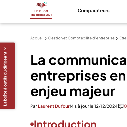
Comparateurs
Accueil
Gestion et Comptabilité d’entreprise
Etre
La communica
La boîte à outils du dirigeant
entreprises en 
enjeu majeur
Par
Laurent Dufour
Mis à jour le 12/12/2024
0
Introduction