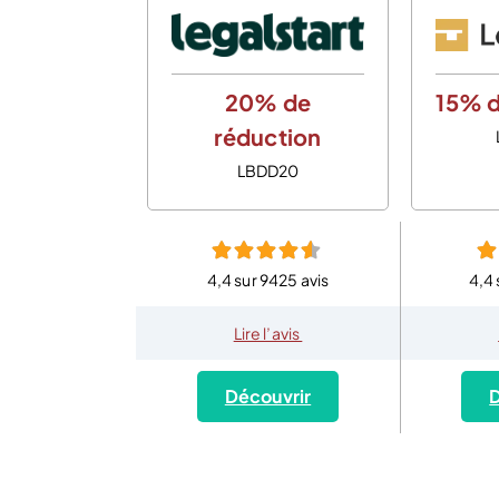
20% de
15% d
réduction
LBDD20
4,4 sur 9425 avis
4,4 
Lire l’avis
Découvrir
D