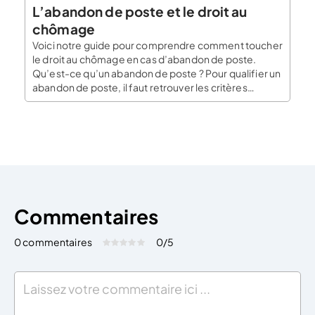
L’abandon de poste et le droit au
chômage
Voici notre guide pour comprendre comment toucher
le droit au chômage en cas d’abandon de poste.
Qu’est-ce qu’un abandon de poste ? Pour qualifier un
abandon de poste, il faut retrouver les critères
suivants : Le départ du poste du travail ; l’absence
prolongée ou répétée pendant les heures de travail ;
L’absence de justification légitime ; L’absence […]
Commentaires
0 commentaires
0
/5
Évaluez cet article:
Donner une note