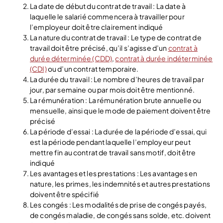
La date de début du contrat de travail : La date à
laquelle le salarié commencera à travailler pour
l’employeur doit être clairement indiqué
La nature du contrat de travail : Le type de contrat de
travail doit être précisé, qu’il s’agisse d’un
contrat à
durée déterminée (CDD)
,
contrat à durée indéterminée
(CDI)
ou d’un contrat temporaire.
La durée du travail : Le nombre d’heures de travail par
jour, par semaine ou par mois doit être mentionné.
La rémunération : La rémunération brute annuelle ou
mensuelle, ainsi que le mode de paiement doivent être
précisé
La période d’essai : La durée de la période d’essai, qui
est la période pendant laquelle l’employeur peut
mettre fin au contrat de travail sans motif, doit être
indiqué
Les avantages et les prestations : Les avantages en
nature, les primes, les indemnités et autres prestations
doivent être spécifié
Les congés : Les modalités de prise de congés payés,
de congés maladie, de congés sans solde, etc. doivent