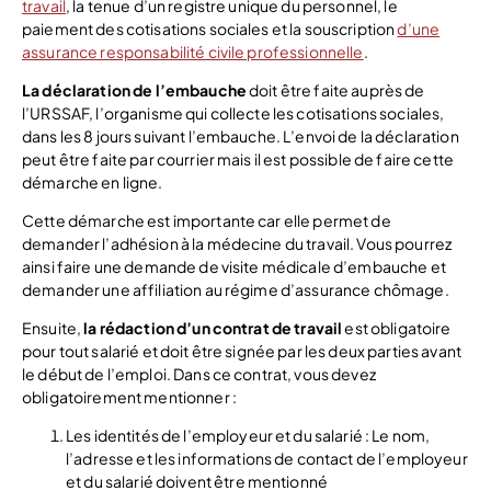
travail
, la tenue d’un registre unique du personnel, le
paiement des cotisations sociales et la souscription
d’une
assurance responsabilité civile professionnelle
.
La déclaration de l’embauche
doit être faite auprès de
l’URSSAF, l’organisme qui collecte les cotisations sociales,
dans les 8 jours suivant l’embauche. L’envoi de la déclaration
peut être faite par courrier mais il est possible de faire cette
démarche en ligne.
Cette démarche est importante car elle permet de
demander l’adhésion à la médecine du travail. Vous pourrez
ainsi faire une demande de visite médicale d’embauche et
demander une affiliation au régime d’assurance chômage.
Ensuite,
la rédaction d’un contrat de travail
est obligatoire
pour tout salarié et doit être signée par les deux parties avant
le début de l’emploi. Dans ce contrat, vous devez
obligatoirement mentionner :
Les identités de l’employeur et du salarié : Le nom,
l’adresse et les informations de contact de l’employeur
et du salarié doivent être mentionné