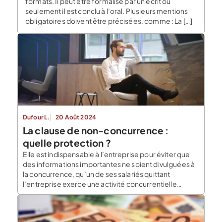
formats. Il peut être formalisé par un écrit ou
seulement il est conclu à l’oral. Plusieurs mentions
obligatoires doivent être précisées, comme : La […]
Dufour L.
20 Août 2024
La clause de non-concurrence :
quelle protection ?
Elle est indispensable à l’entreprise pour éviter que
des informations importantes ne soient divulguées à
la concurrence, qu’un de ses salariés quittant
l’entreprise exerce une activité concurrentielle
préjudiciable à l’entreprise. Dans quels cas la clause
de non-concurrence est-elle applicable et comment
la rédiger ? Comment la jurisprudence définit la