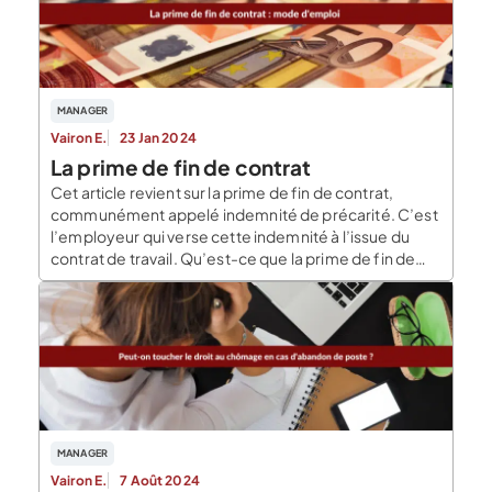
clause de non-concurrence ? « Une clause de […]
MANAGER
Vairon E.
23 Jan 2024
La prime de fin de contrat
Cet article revient sur la prime de fin de contrat,
communément appelé indemnité de précarité. C’est
l’employeur qui verse cette indemnité à l’issue du
contrat de travail. Qu’est-ce que la prime de fin de
contrat ? La prime de fin de contrat est également
appelée la prime de précarité. C’est-à-dire un
versement d’indemnités sous respect […]
MANAGER
Vairon E.
7 Août 2024