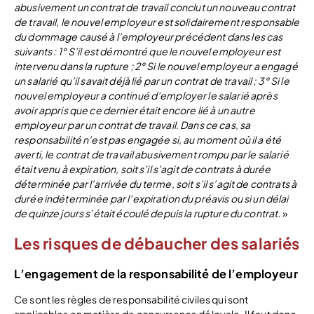
abusivement un contrat de travail conclut un nouveau contrat
de travail, le nouvel employeur est solidairement responsable
du dommage causé à l’employeur précédent dans les cas
suivants :
1° S’il est démontré que le nouvel employeur est
intervenu dans la rupture ;
2° Si le nouvel employeur a engagé
un salarié qu’il savait déjà lié par un contrat de travail ;
3° Si le
nouvel employeur a continué d’employer le salarié après
avoir appris que ce dernier était encore lié à un autre
employeur par un contrat de travail. Dans ce cas, sa
responsabilité n’est pas engagée si, au moment où il a été
averti, le contrat de travail abusivement rompu par le salarié
était venu à expiration, soit s’il s’agit de contrats à durée
déterminée par l’arrivée du terme, soit s’il s’agit de contrats à
durée indéterminée par l’expiration du préavis ou si un délai
de quinze jours s’était écoulé depuis la rupture du contrat.
»
Les risques de débaucher des salariés
L’engagement de la responsabilité de l’employeur
Ce sont les règles de responsabilité civiles qui sont