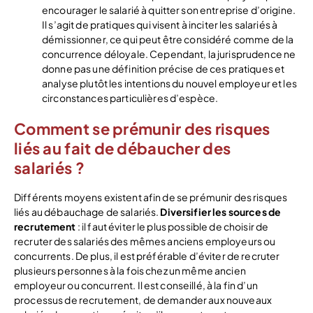
encourager le salarié à quitter son entreprise d’origine.
Il s’agit de pratiques qui visent à inciter les salariés à
démissionner, ce qui peut être considéré comme de la
concurrence déloyale. Cependant, la jurisprudence ne
donne pas une définition précise de ces pratiques et
analyse plutôt les intentions du nouvel employeur et les
circonstances particulières d’espèce.
Comment se prémunir des risques
liés au fait de débaucher des
salariés ?
Différents moyens existent afin de se prémunir des risques
liés au débauchage de salariés.
Diversifier les sources de
recrutement
: il faut éviter le plus possible de choisir de
recruter des salariés des mêmes anciens employeurs ou
concurrents. De plus, il est préférable d’éviter de recruter
plusieurs personnes à la fois chez un même ancien
employeur ou concurrent. Il est conseillé, à la fin d’un
processus de recrutement, de demander aux nouveaux