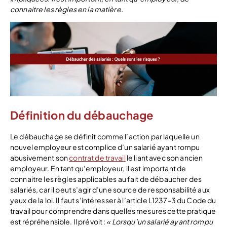
connaitre les règles en la matière.
Définition du débauchage
Le débauchage se définit comme l’action par laquelle un
nouvel employeur est complice d’un salarié ayant rompu
abusivement son
contrat de travail
le liant avec son ancien
employeur. En tant qu’employeur, il est important de
connaitre les règles applicables au fait de débaucher des
salariés, car il peut s’agir d’une source de responsabilité aux
yeux de la loi. Il faut s’intéresser à l’article L1237-3 du Code du
travail pour comprendre dans quelles mesures cette pratique
est répréhensible. Il prévoit :
« Lorsqu’un salarié ayant rompu