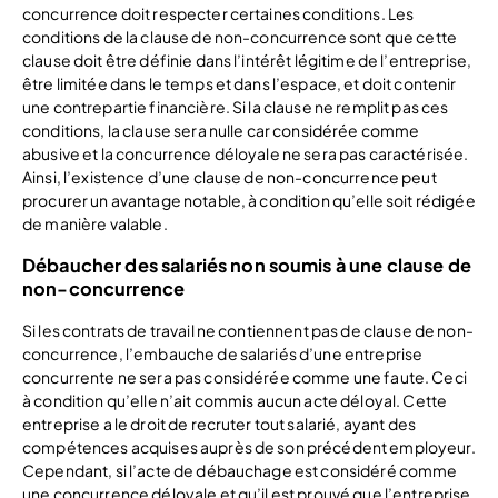
concurrence doit respecter certaines conditions. Les
conditions de la clause de non-concurrence sont que cette
clause doit être définie dans l’intérêt légitime de l’entreprise,
être limitée dans le temps et dans l’espace, et doit contenir
une contrepartie financière. Si la clause ne remplit pas ces
conditions, la clause sera nulle car considérée comme
abusive et la concurrence déloyale ne sera pas caractérisée.
Ainsi, l’existence d’une clause de non-concurrence peut
procurer un avantage notable, à condition qu’elle soit rédigée
de manière valable.
Débaucher des salariés non soumis à une clause de
non-concurrence
Si les contrats de travail ne contiennent pas de clause de non-
concurrence, l’embauche de salariés d’une entreprise
concurrente ne sera pas considérée comme une faute. Ceci
à condition qu’elle n’ait commis aucun acte déloyal. Cette
entreprise a le droit de recruter tout salarié, ayant des
compétences acquises auprès de son précédent employeur.
Cependant, si l’acte de débauchage est considéré comme
une concurrence déloyale et qu’il est prouvé que l’entreprise