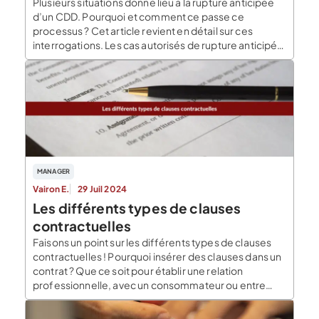
Plusieurs situations donne lieu à la rupture anticipée
d’un CDD. Pourquoi et comment ce passe ce
processus ? Cet article revient en détail sur ces
interrogations. Les cas autorisés de rupture anticipée
de CDD Le CDD peut être rompu avant le terme prévu
uniquement dans l’un des cas suivants : Accord entre
l’employeur et le […]
MANAGER
Vairon E.
29 Juil 2024
Les différents types de clauses
contractuelles
Faisons un point sur les différents types de clauses
contractuelles ! Pourquoi insérer des clauses dans un
contrat ? Que ce soit pour établir une relation
professionnelle, avec un consommateur ou entre
particuliers, le contrat est un outil de prévisibilité. Le
contrat permet aux parties de définir et d’encadrer