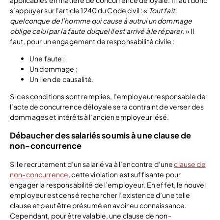
applicables en matière de concurrence déloyale. Il faut donc
s’appuyer sur l’article 1240 du Code civil : «
Tout fait
quelconque de l’homme qui cause à autrui un dommage
oblige celui par la faute duquel il est arrivé à le réparer.
» Il
faut, pour un engagement de responsabilité civile :
Une faute ;
Un dommage ;
Un lien de causalité.
Si ces conditions sont remplies, l’employeur responsable de
l’acte de concurrence déloyale sera contraint de verser des
dommages et intérêts à l’ancien employeur lésé.
Débaucher des salariés soumis à une clause de
non-concurrence
Si le recrutement d’un salarié va à l’encontre d’une
clause de
non-concurrence
, cette violation est suffisante pour
engager la responsabilité de l’employeur. En effet, le nouvel
employeur est censé rechercher l’existence d’une telle
clause et peut être présumé en avoir eu connaissance.
Cependant, pour être valable, une clause de non-