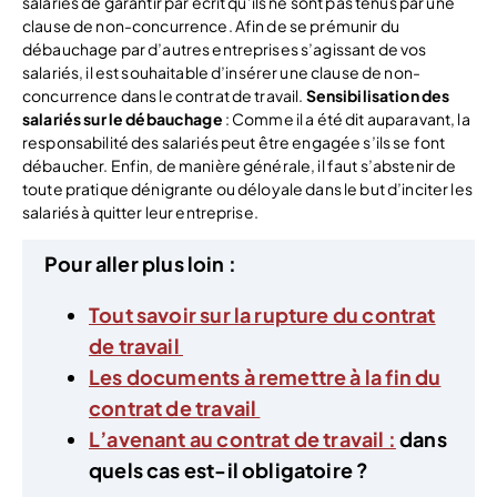
salariés de garantir par écrit qu’ils ne sont pas tenus par une
clause de non-concurrence. Afin de se prémunir du
débauchage par d’autres entreprises s’agissant de vos
salariés, il est souhaitable d’insérer une clause de non-
concurrence dans le contrat de travail.
Sensibilisation des
salariés sur le débauchage
: Comme il a été dit auparavant, la
responsabilité des salariés peut être engagée s’ils se font
débaucher. Enfin, de manière générale, il faut s’abstenir de
toute pratique dénigrante ou déloyale dans le but d’inciter les
salariés à quitter leur entreprise.
Pour aller plus loin :
Tout savoir sur la rupture du contrat
de travail
Les documents à remettre à la fin du
contrat de travail
L’avenant au contrat de travail :
dans
quels cas est-il obligatoire ?