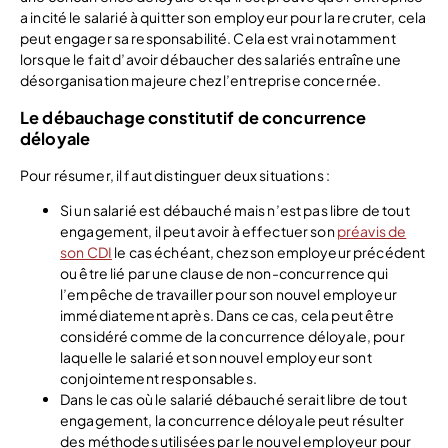
a incité le salarié à quitter son employeur pour la recruter, cela
peut engager sa responsabilité. Cela est vrai notamment
lorsque le fait d’avoir débaucher des salariés entraîne une
désorganisation majeure chez l’entreprise concernée.
Le débauchage constitutif de concurrence
déloyale
Pour résumer, il faut distinguer deux situations :
Si un salarié est débauché mais n’est pas libre de tout
engagement, il peut avoir à effectuer son
préavis de
son CDI
le cas échéant, chez son employeur précédent
ou être lié par une clause de non-concurrence qui
l’empêche de travailler pour son nouvel employeur
immédiatement après. Dans ce cas, cela peut être
considéré comme de la concurrence déloyale, pour
laquelle le salarié et son nouvel employeur sont
conjointement responsables.
Dans le cas où le salarié débauché serait libre de tout
engagement, la concurrence déloyale peut résulter
des méthodes utilisées par le nouvel employeur pour