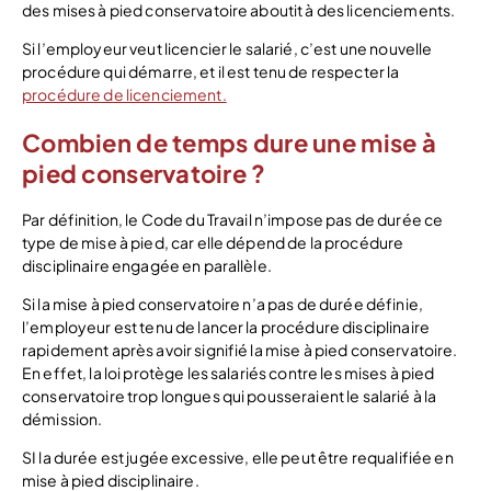
des mises à pied conservatoire aboutit à des licenciements.
Si l’employeur veut licencier le salarié, c’est une nouvelle
procédure qui démarre, et il est tenu de respecter la
procédure de licenciement.
Combien de temps dure une mise à
pied conservatoire ?
Par définition, le Code du Travail n’impose pas de durée ce
type de mise à pied, car elle dépend de la procédure
disciplinaire engagée en parallèle.
Si la mise à pied conservatoire n’a pas de durée définie,
l’employeur est tenu de lancer la procédure disciplinaire
rapidement après avoir signifié la mise à pied conservatoire.
En effet, la loi protège les salariés contre les mises à pied
conservatoire trop longues qui pousseraient le salarié à la
démission.
SI la durée est jugée excessive, elle peut être requalifiée en
mise à pied disciplinaire.