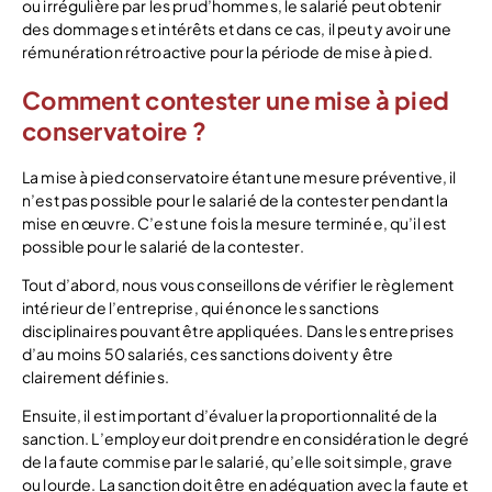
ou irrégulière par les prud’hommes, le salarié peut obtenir
des dommages et intérêts et dans ce cas, il peut y avoir une
rémunération rétroactive pour la période de mise à pied.
Comment contester une mise à pied
conservatoire ?
La mise à pied conservatoire étant une mesure préventive, il
n’est pas possible pour le salarié de la contester pendant la
mise en œuvre. C’est une fois la mesure terminée, qu’il est
possible pour le salarié de la contester.
Tout d’abord, nous vous conseillons de vérifier le règlement
intérieur de l’entreprise, qui énonce les sanctions
disciplinaires pouvant être appliquées. Dans les entreprises
d’au moins 50 salariés, ces sanctions doivent y être
clairement définies.
Ensuite, il est important d’évaluer la proportionnalité de la
sanction. L’employeur doit prendre en considération le degré
de la faute commise par le salarié, qu’elle soit simple, grave
ou lourde. La sanction doit être en adéquation avec la faute et