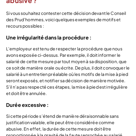
abusive ?
Si vous souhaitez contester cette décision devant le Conseil
des Prud’hommes, voici quelques exemples de motifs et
recours possibles :
Une irrégularité dans la procédure :
L’employeur est tenu de respecter la procédure que nous
avons exposée ci-dessus. Par exemple, il doit informer le
salarié de cette mesure par tout moyen à sa disposition, que
ce soit de manière orale ou écrite. De plus, il doit convoquer le
salarié à un entretien préalable où les motifs de la mise à pied
seront exposés, et notifier sa décision de manière motivée.
S’il n’a pas respecté ces étapes, la mise à pied est irrégulière
et doit être annulée.
Duré
e excessive
:
Si cette période s’étend de manière déraisonnable sans
justification valable, elle peut être considérée comme
abusive. En effet, la durée de cette mesure doit être
proportionnée à la gravité de la faute reprochée au salarié.