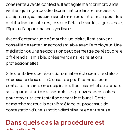
cohérente avec le contexte. Il est également primordial de
vérifier qu’il n’y a pas de discrimination dans le processus
disciplinaire, car aucune sanction ne peut être prise pour des
motifs discriminatoires, tels que l’état de santé, la grossesse,
l’âge ou l’appartenance syndicale.
Avant d’entamer une démarche judiciaire, il est souvent
conseillé de tenter un accord amiable avec l’employeur. Une
médiation ou une négociation peut permettre de résoudre le
différend à l’amiable, préservant ainsi les relations
professionnelles.
Si les tentatives de résolution amiable échouent, il est alors
nécessaire de saisir le Conseil de prud’hommes pour
contester la sanction disciplinaire. Il est essentiel de préparer
ses arguments et de rassembler les preuves nécessaires
pour étayer sa contestation devant le tribunal. Cette
démarche marque la dernière étape du processus de
contestation d’une sanction disciplinaire en entreprise.
Dans quels cas la procédure est