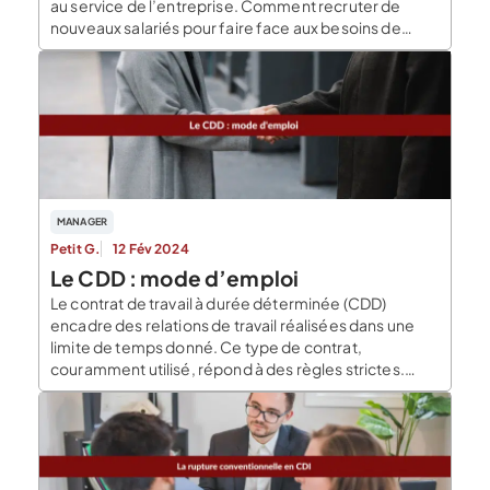
au service de l’entreprise. Comment recruter de
nouveaux salariés pour faire face aux besoins de
l’entreprise en ressources humaines ? Comment
faire en sorte de maintenir les salariés déjà employés
productifs tout en respectant leur bien-être ? Quelles
sont […]
MANAGER
Petit G.
12 Fév 2024
Le CDD : mode d’emploi
Le contrat de travail à durée déterminée (CDD)
encadre des relations de travail réalisées dans une
limite de temps donné. Ce type de contrat,
couramment utilisé, répond à des règles strictes.
Qu’est-ce qu’un CDD ? Le CDD désigne le contrat
conclu entre un employeur et un salarié pour une
durée prédéterminée. Il représente une exception
[…]