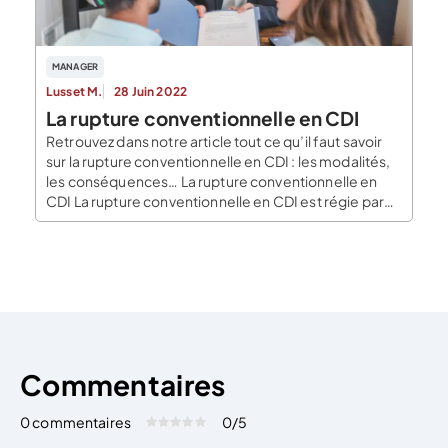
MANAGER
Lusset M.
28 Juin 2022
La rupture conventionnelle en CDI
Retrouvez dans notre article tout ce qu’il faut savoir
sur la rupture conventionnelle en CDI : les modalités,
les conséquences… La rupture conventionnelle en
CDI La rupture conventionnelle en CDI est régie par
les articles L1237-11 à L1237-16 du Code du
travail. L’employeur et le salarié peuvent convenir
d’un commun accord des conditions de la rupture […]
Commentaires
0 commentaires
0
/5
Évaluez cet article:
Donner une note