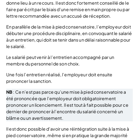
donne lieu à un recours. Il est donc fortement conseillé de le
faire par écrit par le biais d’une remise en main propre ou par
lettre recommandée avec un accusé de réception.
En parallèle de la mise à pied conservatoire, l’employeur doit
débuter une procédure disciplinaire, en convoquant le salarié
à un entretien, qui doit se tenir dans un délai raisonnable pour
le salarié.
Le salarié peut venir à l’entretien accompagné par un
membre du personnel de son choix.
Une fois l’entretien réalisé, l’employeur doit ensuite
prononcer la sanction.
NB
: Ce n’est pas parce qu’une mise à pied conservatoire a
été prononcée que l’employeur doit obligatoirement
prononcer un licenciement. Il est tout à fait possible pour ce
dernier de prononcer à l’encontre du salarié concerné un
blâme ou un avertissement.
Il est donc possible d’avoir une réintégration suite à la mise à
pied conservatoire, même si en pratique la grande majorité