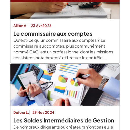
Allion A.
23 Avr 2026
Le commissaire aux comptes
Qu’est-ce qu’un commissaire aux comptes ? Le
commissaire aux comptes, plus communément
nommé CAC, est un professionnel dont les missions
consistent, notamment à effectuer le contrôle
financier, juridique et comptable d’une société. Il
exerce ses missions en toute indépendance. Ce
professionnel permet de garantir une certaine
transparence des comptes de l’entreprise envers les
autres organismes […]
Dufour L.
29 Nov 2024
Les Soldes Intermédiaires de Gestion
De nombreux dirigeants ou créateurs n’ont pas eu le