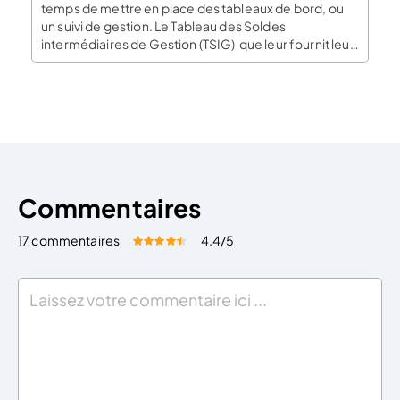
temps de mettre en place des tableaux de bord, ou
un suivi de gestion. Le Tableau des Soldes
intermédiaires de Gestion (TSIG) que leur fournit leur
expert-comptable avec le bilan ou lors d’une situation
intermédiaire est pour eux un outil intéressant et
facile à utiliser. Il leur […]
Commentaires
17 commentaires
4.4
/5
Évaluez cet article:
Donner une note