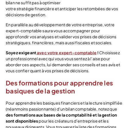
bilan ne suffit pas à optimiser
votre stratégie financière et anticiper les retombées de vos
décisions de gestion.
En parallèle au développement de votre entreprise, votre
expert-comptable saura vous accompagner pour
approfondir vos analyses et valider vos prises de décisions
stratégiques, financières, mais aussi fiscales et sociales.
Soyez exigeant
avec votre expert-comptable
!
Choisissez
un professionnel avec qui vous vous sentez à l’aise pour
aborder ces aspects, lui demander ses conseils et ses avis et
vous confier quant à vos prises de décisions.
Des formations pour apprendre les
basiques de la gestion
Pour apprendre les basiques financiers et la lecture simplifiée
(néanmoins passionnante) d’un bilan comptable, notez que
des formations aux bases de la comptabilité et la gestion
sont disponibles
pour les créateurs d’entreprise et les
nouveaux dirigeants. Vous trouverez la liste des formations