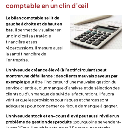
comptable en un clin d’œil
Le bilan comptable se lit de
gauche à droite et de haut en
bas.
Il permet de visualiser en
un clin d’œil sa stratégie
financière et ses
répercussions. Il mesure aussi
la santé financière de
l’entreprise.
Un niveau de créance élevé (à l’actif circulant) peut
montrer une défaillance : des clients mauvais payeurs par
exemple
(peut être l’indicateur d’une mauvaise gestion du
service clientèle, d’un manque d’analyse et de sélection des
clients ou d’un manque de suivi de la facturation). Il faudra
vérifier que les provisions pour risques et charges sont
adéquates pour compenser ce risque de manque à gagner.
Un niveau de stock et en-cours élevé peut aussi révéler un
problème de gestion des produits
; pourquoi ne se vendent-
ils pas ? Faut-il revoir le catalogue ? En outre, des stocks