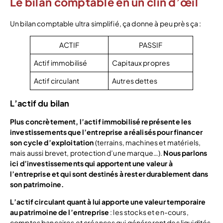
Le bilan comptable en un clin d’œil
Un bilan comptable ultra simplifié, ça donne à peu près ça :
ACTIF
PASSIF
Actif immobilisé
Capitaux propres
Actif circulant
Autres dettes
L’actif du bilan
Plus concrètement, l’actif immobilisé représente les
investissements que l’entreprise a réalisés pour financer
son cycle d’exploitation
(terrains, machines et matériels,
mais aussi brevet, protection d’une marque…).
Nous parlons
ici d’investissements qui apportent une valeur à
l’entreprise et qui sont destinés à rester durablement dans
son patrimoine.
L’actif circulant quant à lui apporte une valeur temporaire
au patrimoine de l’entreprise
: les stocks et en-cours,
comptes bancaires et créances qui généreront des liquidités