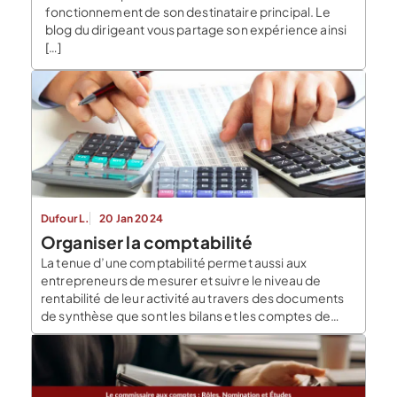
fonctionnement de son destinataire principal. Le
blog du dirigeant vous partage son expérience ainsi
[…]
Dufour L.
20 Jan 2024
Organiser la comptabilité
La tenue d’une comptabilité permet aussi aux
entrepreneurs de mesurer et suivre le niveau de
rentabilité de leur activité au travers des documents
de synthèse que sont les bilans et les comptes de
résultats, mais aussi des indicateurs issus du suivi
comptable. Dans cet article, le Blog du Dirigeant vous
aide à comprendre comment organiser […]