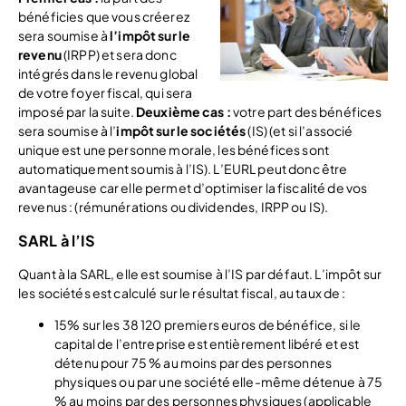
bénéficies que vous créerez
sera soumise à
l’impôt sur le
revenu
(IRPP) et sera donc
intégrés dans le revenu global
de votre foyer fiscal, qui sera
imposé par la suite.
Deuxième cas :
votre part des bénéfices
sera soumise à l’
impôt sur le sociétés
(IS) (et si l’associé
unique est une personne morale, les bénéfices sont
automatiquement soumis à l’IS). L’EURL peut donc être
avantageuse car elle permet d’optimiser la fiscalité de vos
revenus : (rémunérations ou dividendes, IRPP ou IS).
SARL à l’IS
Quant à la SARL, elle est soumise à l’IS par défaut. L’impôt sur
les sociétés est calculé sur le résultat fiscal, au taux de :
15% sur les 38 120 premiers euros de bénéfice, si le
capital de l’entreprise est entièrement libéré et est
détenu pour 75 % au moins par des personnes
physiques ou par une société elle-même détenue à 75
% au moins par des personnes physiques (applicable