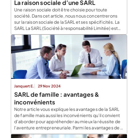
La raison sociale d’une SARL
Une raison sociale doit être choisie pour toute
société. Dans cet article, nous nous concentrerons
sur la raison sociale de la SARL et ses spécificités. La
SARL La SARL (Société à responsabilité Limitée) est
une forme juridique très répandue en France. C’est
une société de personnes constituée d’au moins
deux associés, qui détiennent des parts […]
Janquert E.
29 Nov 2024
SARL de famille : avantages &
inconvénients
Notre article vous explique les avantages de la SARL
de famille mais aussi les inconvénients qu’il convient
d’aborder pour appréhender au mieux la réussite de
l’aventure entrepreneuriale. Parmi les avantages de la
SARL de famille : une fiscalité attrayante La SARL