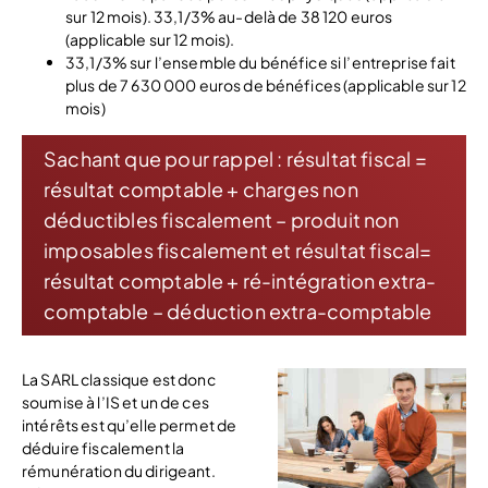
sur 12 mois). 33,1/3% au-delà de 38 120 euros
(applicable sur 12 mois).
33,1/3% sur l’ensemble du bénéfice si l’entreprise fait
plus de 7 630 000 euros de bénéfices (applicable sur 12
mois)
Sachant que pour rappel : résultat fiscal =
résultat comptable + charges non
déductibles fiscalement – produit non
imposables fiscalement et résultat fiscal=
résultat comptable + ré-intégration extra-
comptable – déduction extra-comptable
La SARL cla
ssique est donc
soumise à l’IS et un de ces
intérêts est qu’elle permet de
déduire fiscalement la
rémunération du dirigeant.