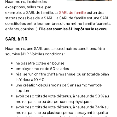
Néanmoins, il existe des
exceptions, telles que, par
exemple, la SARL de famille. La
SARL de famille
est un des
statuts possibles de la SARL. La SARL de famille est une SARL
constituées entre les membres d’une même famille (parents,
enfants, cousins…).
Elle est soumise à l’impôt sur le revenu
.
SARL à l’IR
Néanmoins, une SARL peut, sous d’autres conditions, être
soumise à l’IR. Voici les conditions :
ne pas être cotée en bourse
employer moins de 50 salariés
réaliser un chiffre d’affaires annuel ou un total de bilan
inférieur à 10 M€
une création depuis moins de 5 ans au moment de
l’option
avoir des droits de vote détenus, à hauteur de 50 % au
moins, par une ou des personnes physiques,
avoir des droits de vote détenus, à hauteur de 34 % au
moins, par une ou plusieurs personnes ayant la qualité