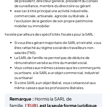
de président, directeur général, président du conseil
de surveillance, membre du directoire ou gérant
exercer à titre principal une activité industrielle,
commerciale, artisanale, agricole ou libérale, à
l’exclusion de la gestion de son propre patrimoine
mobilier ou immobilier
Il existe par ailleurs des spécificités fiscales pour la SARL :
Si vous êtes gérant majoritaire de SARL et retraité, vous
êtes rattaché au régime social des travailleurs non-
salariés (TNS).
La SARL de famille ne permet pas de déduire de
rémunération versée au titre du mandat social.
Vous cotisez aux mêmes caisses que les commerçants
ou artisans, si la SARL a un objet commercial, industriel
ou artisanal
Si votre SARL a un objet libéral, vous cotiserez et aux
même caisses que les professions libérales.
Remarque :
Hormis la SARL de
famille,
l’EURL
est la seule forme juridique