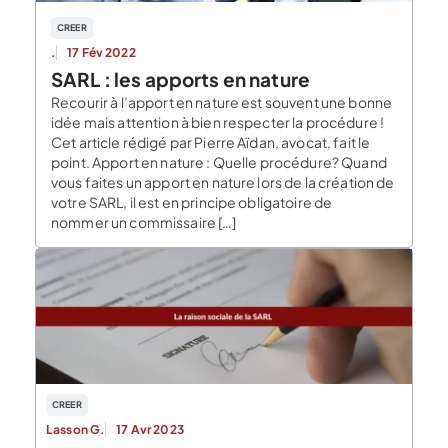
CREER
.
17 Fév 2022
SARL : les apports en nature
Recourir à l’apport en nature est souvent une bonne
idée mais attention à bien respecter la procédure !
Cet article rédigé par Pierre Aïdan, avocat, fait le
point. Apport en nature : Quelle procédure? Quand
vous faites un apport en nature lors de la création de
votre SARL, il est en principe obligatoire de
nommer un commissaire […]
CREER
Lasson G.
17 Avr 2023