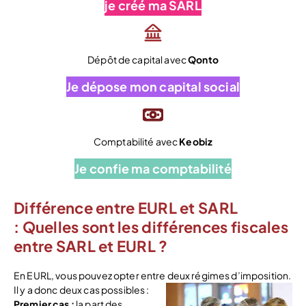
je créé ma SARL
Dépôt de capital avec
Qonto
Je dépose mon capital social
Comptabilité avec
Keobiz
Je confie ma comptabilité
Différence entre EURL et SARL
: Quelles sont les différences fiscales
entre SARL et EURL ?
En EURL, vous pouvez opter entre deux régimes d’imposition.
Il y a d
onc deux cas possibles :
Premier cas :
la part des