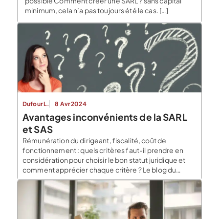
possible Comment créer une SARL ? sans capital
minimum, cela n’a pas toujours été le cas. […]
Dufour L.
8 Avr 2024
Avantages inconvénients de la SARL
et SAS
Rémunération du dirigeant, fiscalité, coût de
fonctionnement : quels critères faut-il prendre en
considération pour choisir le bon statut juridique et
comment apprécier chaque critère ? Le blog du
dirigeant vous propose de revenir en détails sur les
principaux avantages et les principaux inconvénients
de la SARL par rapport à la SAS. Quels sont les […]