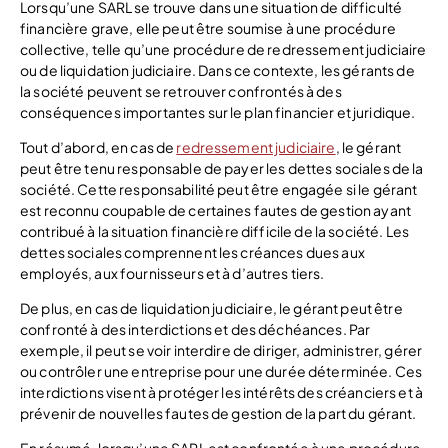
Lorsqu’une SARL se trouve dans une situation de difficulté
financière grave, elle peut être soumise à une procédure
collective, telle qu’une procédure de redressement judiciaire
ou de liquidation judiciaire. Dans ce contexte, les gérants de
la société peuvent se retrouver confrontés à des
conséquences importantes sur le plan financier et juridique.
Tout d’abord, en cas de
redressement judiciaire
, le gérant
peut être tenu responsable de payer les dettes sociales de la
société. Cette responsabilité peut être engagée si le gérant
est reconnu coupable de certaines fautes de gestion ayant
contribué à la situation financière difficile de la société. Les
dettes sociales comprennent les créances dues aux
employés, aux fournisseurs et à d’autres tiers.
De plus, en cas de liquidation judiciaire, le gérant peut être
confronté à des interdictions et des déchéances. Par
exemple, il peut se voir interdire de diriger, administrer, gérer
ou contrôler une entreprise pour une durée déterminée. Ces
interdictions visent à protéger les intérêts des créanciers et à
prévenir de nouvelles fautes de gestion de la part du gérant.