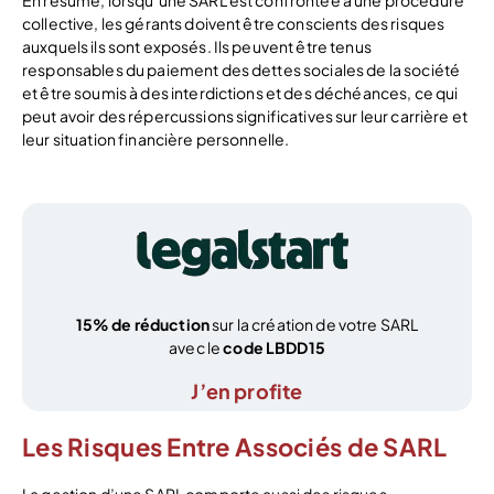
En résumé, lorsqu’une SARL est confrontée à une procédure
collective, les gérants doivent être conscients des risques
auxquels ils sont exposés. Ils peuvent être tenus
responsables du paiement des dettes sociales de la société
et être soumis à des interdictions et des déchéances, ce qui
peut avoir des répercussions significatives sur leur carrière et
leur situation financière personnelle.
15% de réduction
sur la création de votre SARL
avec le
code LBDD15
J’en profite
Les Risques Entre Associés de SARL
La gestion d’une SARL comporte aussi des risques