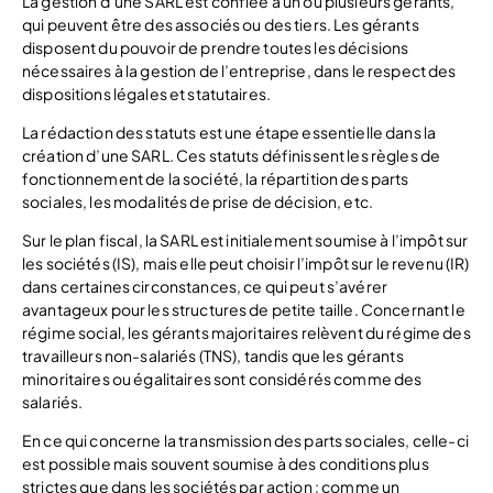
La gestion d’une SARL est confiée à un ou plusieurs gérants,
qui peuvent être des associés ou des tiers. Les gérants
disposent du pouvoir de prendre toutes les décisions
nécessaires à la gestion de l’entreprise, dans le respect des
dispositions légales et statutaires.
La rédaction des statuts est une étape essentielle dans la
création d’une SARL. Ces statuts définissent les règles de
fonctionnement de la société, la répartition des parts
sociales, les modalités de prise de décision, etc.
Sur le plan fiscal, la SARL est initialement soumise à l’impôt sur
les sociétés (IS), mais elle peut choisir l’impôt sur le revenu (IR)
dans certaines circonstances, ce qui peut s’avérer
avantageux pour les structures de petite taille. Concernant le
régime social, les gérants majoritaires relèvent du régime des
travailleurs non-salariés (TNS), tandis que les gérants
minoritaires ou égalitaires sont considérés comme des
salariés.
En ce qui concerne la transmission des parts sociales, celle-ci
est possible mais souvent soumise à des conditions plus
strictes que dans les sociétés par action : comme un