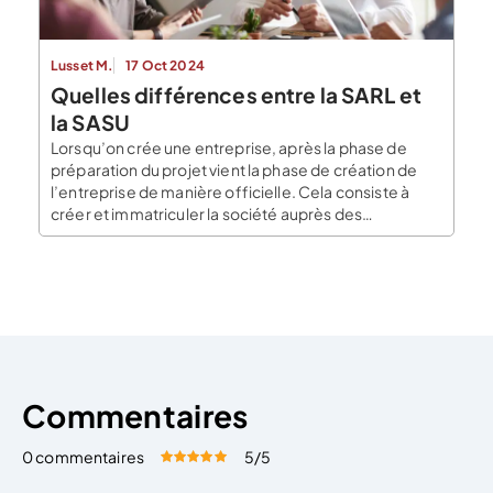
Lusset M.
17 Oct 2024
Quelles différences entre la SARL et
la SASU
Lorsqu’on crée une entreprise, après la phase de
préparation du projet vient la phase de création de
l’entreprise de manière officielle. Cela consiste à
créer et immatriculer la société auprès des
institutions étatiques dédiées. Vient alors la question
du statut juridique : tout créateur d’entreprise doit
choisir la forme juridique à laquelle appartiendra son
entreprise. De […]
Commentaires
0 commentaires
5
/5
Évaluez cet article:
Donner une note