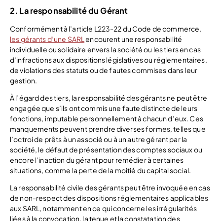
2. La responsabilité du Gérant
Conformément à l’article L223-22 du Code de commerce,
les gérants d’une SARL
encourent une responsabilité
individuelle ou solidaire envers la société ou les tiers en cas
d’infractions aux dispositions législatives ou réglementaires,
de violations des statuts ou de fautes commises dans leur
gestion.
À l’égard des tiers, la responsabilité des gérants ne peut être
engagée que s’ils ont commis une faute distincte de leurs
fonctions, imputable personnellement à chacun d’eux. Ces
manquements peuvent prendre diverses formes, telles que
l’octroi de prêts à un associé ou à un autre gérant par la
société, le défaut de présentation des comptes sociaux ou
encore l’inaction du gérant pour remédier à certaines
situations, comme la perte de la moitié du capital social.
La responsabilité civile des gérants peut être invoquée en cas
de non-respect des dispositions réglementaires applicables
aux SARL, notamment en ce qui concerne les irrégularités
liées à la convocation, la tenue et la constatation des