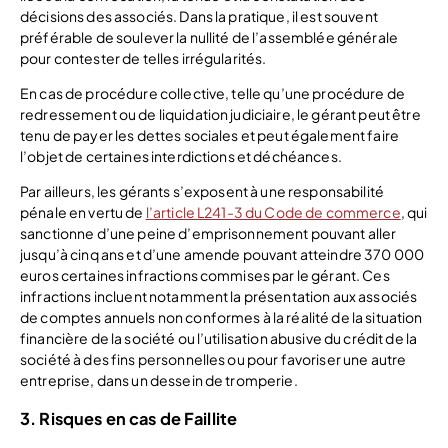
décisions des associés. Dans la pratique, il est souvent
préférable de soulever la nullité de l’assemblée générale
pour contester de telles irrégularités.
En cas de procédure collective, telle qu’une procédure de
redressement ou de liquidation judiciaire, le gérant peut être
tenu de payer les dettes sociales et peut également faire
l’objet de certaines interdictions et déchéances.
Par ailleurs, les gérants s’exposent à une responsabilité
pénale en vertu de
l’article L241-3 du Code de commerce
, qui
sanctionne d’une peine d’emprisonnement pouvant aller
jusqu’à cinq ans et d’une amende pouvant atteindre 370 000
euros certaines infractions commises par le gérant. Ces
infractions incluent notamment la présentation aux associés
de comptes annuels non conformes à la réalité de la situation
financière de la société ou l’utilisation abusive du crédit de la
société à des fins personnelles ou pour favoriser une autre
entreprise, dans un dessein de tromperie.
3. Risques en cas de Faillite