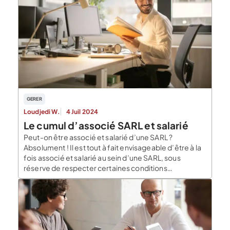
GERER
Loudjedi W.
4 Juil 2024
Le cumul d’associé SARL et salarié
Peut-on être associé et salarié d’une SARL ?
Absolument ! Il est tout à fait envisageable d’être à la
fois associé et salarié au sein d’une SARL, sous
réserve de respecter certaines conditions
essentielles : Par exemple, un associé ne peut pas
recevoir une rémunération en tant que salarié pour
des responsabilités de direction ou […]