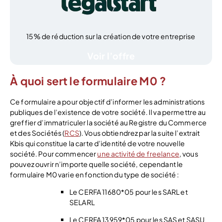
15% de réduction sur la création de votre entreprise
Voir l’offre
À quoi sert le formulaire M0 ?
Ce formulaire a pour objectif d’informer les administrations
publiques de l’existence de votre société. Il va permettre au
greffier d’immatriculer la société au Registre du Commerce
et des Sociétés (
RCS
). Vous obtiendrez par la suite l’extrait
Kbis qui constitue la carte d’identité de votre nouvelle
société. Pour commencer
une activité de freelance
, vous
pouvez ouvrir n’importe quelle société, cependant le
formulaire M0 varie en fonction du type de société :
Le CERFA 11680*05 pour les SARL et
SELARL
Le CERFA 13959*05 pour les SAS et SASU