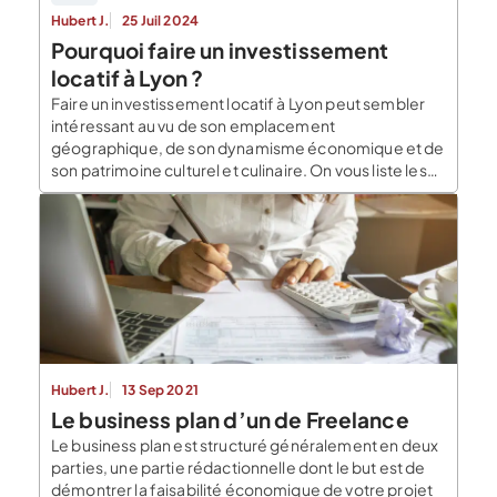
Hubert J.
25 Juil 2024
Pourquoi faire un investissement
locatif à Lyon ?
Faire un investissement locatif à Lyon peut sembler
intéressant au vu de son emplacement
géographique, de son dynamisme économique et de
son patrimoine culturel et culinaire. On vous liste les
avantages d’investir à Lyon. Le pôle économique
lyonnais avantageux pour un investissement locatif
Lyon est tout d’abord la capitale de la région Rhône
Alpes-Auvergne. Il […]
Hubert J.
13 Sep 2021
Le business plan d’un de Freelance
Le business plan est structuré généralement en deux
parties, une partie rédactionnelle dont le but est de
démontrer la faisabilité économique de votre projet