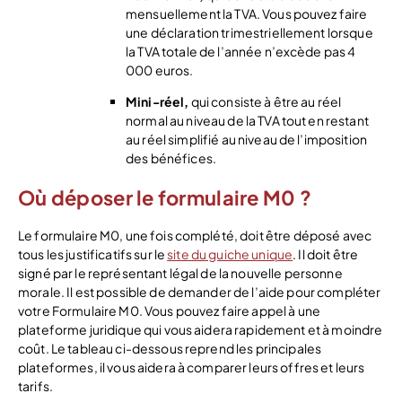
mensuellement la TVA. Vous pouvez faire
une déclaration trimestriellement lorsque
la TVA totale de l’année n’excède pas 4
000 euros.
Mini-réel,
qui consiste à être au réel
normal au niveau de la TVA tout en restant
au réel simplifié au niveau de l’imposition
des bénéfices.
Où déposer le formulaire M0 ?
Le formulaire M0, une fois complété, doit être déposé avec
tous les justificatifs sur le
site du guiche unique
. Il doit être
signé par le représentant légal de la nouvelle personne
morale. Il est possible de demander de l’aide pour compléter
votre Formulaire M0. Vous pouvez faire appel à une
plateforme juridique qui vous aidera rapidement et à moindre
coût. Le tableau ci-dessous reprend les principales
plateformes, il vous aidera à comparer leurs offres et leurs
tarifs.