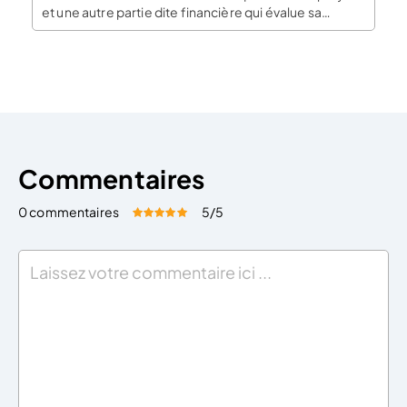
et une autre partie dite financière qui évalue sa
viabilité financière. La partie rédactionnelle du
business plan : la faisabilité économique Le sommaire
Le sommaire sert à offrir au lecteur une vision […]
Commentaires
0 commentaires
5
/5
Évaluez cet article:
Donner une note