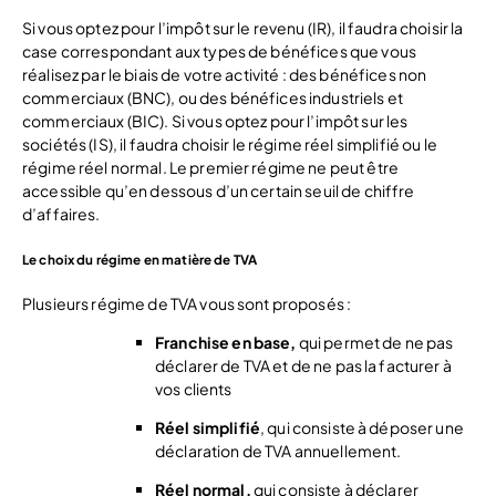
Si vous optez pour l’impôt sur le revenu (IR), il faudra choisir la
case correspondant aux types de bénéfices que vous
réalisez par le biais de votre activité : des bénéfices non
commerciaux (BNC), ou des bénéfices industriels et
commerciaux (BIC). Si vous optez pour l’impôt sur les
sociétés (IS), il faudra choisir le régime réel simplifié ou le
régime réel normal. Le premier régime ne peut être
accessible qu’en dessous d’un certain seuil de chiffre
d’affaires.
Le choix du régime en matière de TVA
Plusieurs régime de TVA vous sont proposés :
Franchise en base,
qui permet de ne pas
déclarer de TVA et de ne pas la facturer à
vos clients
Réel simplifié
, qui consiste à déposer une
déclaration de TVA annuellement.
Réel normal,
qui consiste à déclarer