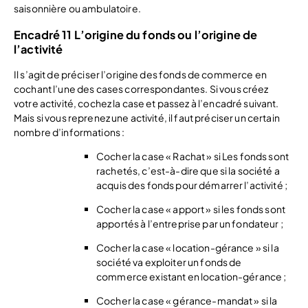
saisonnière ou ambulatoire.
Encadré 11 L’origine du fonds ou l’origine de
l’activité
Il s’agit de préciser l’origine des fonds de commerce en
cochant l’une des cases correspondantes. Si vous créez
votre activité, cochez la case et passez à l’encadré suivant.
Mais si vous reprenez une activité, il faut préciser un certain
nombre d’informations :
Cocher la case « Rachat » si Les fonds sont
rachetés, c’est-à-dire que si la société a
acquis des fonds pour démarrer l’activité ;
Cocher la case « apport » si les fonds sont
apportés à l’entreprise par un fondateur ;
Cocher la case « location-gérance » si la
société va exploiter un fonds de
commerce existant en location-gérance ;
Cocher la case « gérance-mandat » si la