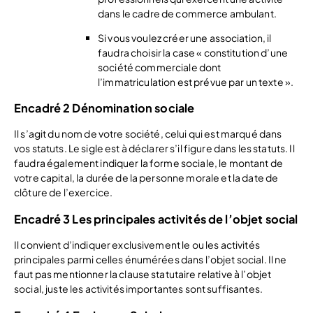
dans le cadre de commerce ambulant.
Si vous voulez créer une association, il
faudra choisir la case « constitution d’une
société commerciale dont
l’immatriculation est prévue par un texte ».
Encadré 2 Dénomination sociale
Il s’agit du nom de votre société, celui qui est marqué dans
vos statuts. Le sigle est à déclarer s’il figure dans les statuts. Il
faudra également indiquer la forme sociale, le montant de
votre capital, la durée de la personne morale et la date de
clôture de l’exercice.
Encadré 3 Les principales activités de l’objet social
Il convient d’indiquer exclusivement le ou les activités
principales parmi celles énumérées dans l’objet social. Il ne
faut pas mentionner la clause statutaire relative à l’objet
social, juste les activités importantes sont suffisantes.