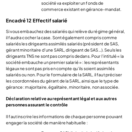
société va exploiter un fonds de
commerce existant en gérance-mandat.
Encadré 12 Effectif salarié
Si vous embauchez des salariés qui relève du régime général,
il faudra cocher la case. Sont également compris comme
salariés les dirigeants assimilés salariés (président de SAS,
gérant minoritaire d’une SARL, dirigeant de SAS…). Seuls les
dirigeants TNS ne sont pas compris dedans. Pour l’intitulé « la
société embauche un premier salarié » : les représentants
légaux ne sont pas pris en compte qu’ils soient assimilés
salariés ou non. Pour le formulaire de la SARL, il faut préciser
les coordonnées du gérant de la SARL, ainsi que le type de
gérance : majoritaire, égalitaire, minoritaire, non associée.
Déclaration relative au représentant légal et aux autres
personnes assurant le contrôle
Il faut inscrire les informations de chaque personne pouvant
engager la société de manière habituelle :