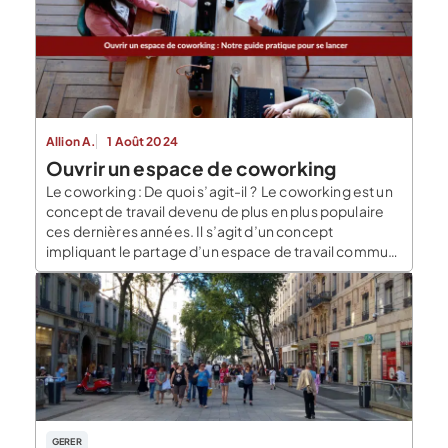
Allion A.
1 Août 2024
Ouvrir un espace de coworking
Le coworking : De quoi s’agit-il ? Le coworking est un
concept de travail devenu de plus en plus populaire
ces dernières années. Il s’agit d’un concept
impliquant le partage d’un espace de travail commun
pour des travailleurs indépendants, des
entrepreneurs, voire des employés d’entreprises
différentes. Dans cet espace, vous allez pouvoir
échanger, collaborer, créer […]
GERER