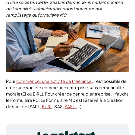
d’une société. Cette création demande un certain nombre
de formalités administratives dont notamment le
remplissage du formulaire M0.
Pour
commencer une activité de freelance
, il est possible de
créer une société comme une entreprise sans personnalité
morale (EI ou EIRL). Pour créer ce genre d’entreprise, il faudra
le Formulaire P0. Le Formulaire M0 est réservé à la création
de société (SARL,
EURL
, SAS,
SASU
,…).