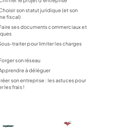
hiffrer le projet d’entreprise
oisir son statut juridique (et son
e fiscal)
aire ses documents commerciaux et
diques
ous-traiter pour limiter les charges
orger son réseau
pprendre à déléguer
réer son entreprise : les astuces pour
r les frais !