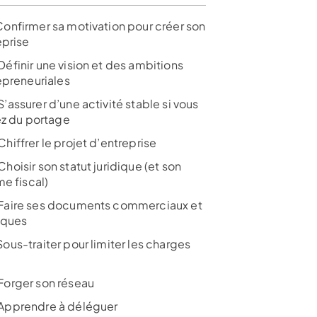
onfirmer sa motivation pour créer son
eprise
éfinir une vision et des ambitions
epreneuriales
assurer d’une activité stable si vous
ez du portage
hiffrer le projet d’entreprise
oisir son statut juridique (et son
e fiscal)
aire ses documents commerciaux et
diques
ous-traiter pour limiter les charges
orger son réseau
pprendre à déléguer