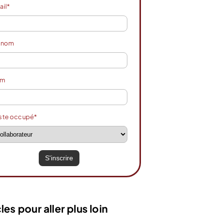
ail*
énom
om
ste occupé*
les pour aller plus loin