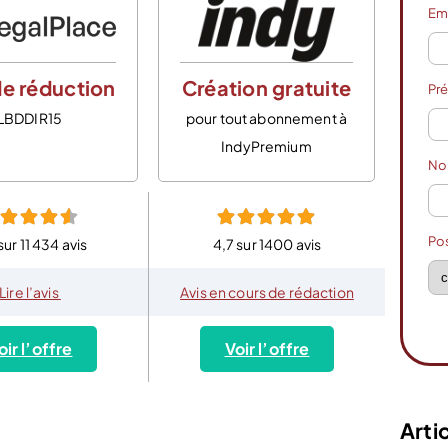
Em
e réduction
Création gratuite
Pr
LBDDIR15
pour tout abonnement à
IndyPremium
N
Po
sur 11 434 avis
4,7 sur 1400 avis
Lire l’avis
Avis en cours de rédaction
oir l’offre
Voir l’offre
Artic