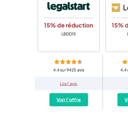
15% de réduction
15% d
LBDD15
4,4 sur 9425 avis
4,4 
Lire l’avis
Voir l’offre
V