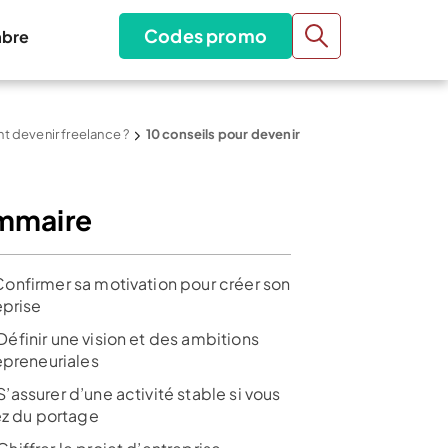
Codes promo
bre
devenir freelance ?
10 conseils pour devenir
mmaire
onfirmer sa motivation pour créer son
eprise
éfinir une vision et des ambitions
epreneuriales
assurer d’une activité stable si vous
ez du portage