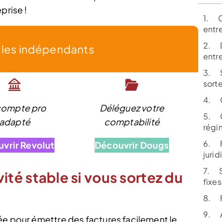
prise !
1. C
entr
2. D
r les indépendants
entr
3. S’
sort
4. C
compte pro
Déléguez votre
5. Ch
adapté
comptabilité
régim
6. F
vrir Revolut
Découvrir Dougs
juri
7. S
ité stable si vous sortez du
fixes
8. F
9. A
ée pour émettre des factures facilement le