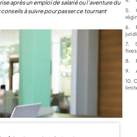
4. C
rise après un emploi de salarié ou l’aventure du
5. Ch
0 conseils à suivre pour passer ce tournant
régim
6. F
juri
7. S
fixes
8. F
9. A
10. C
limite