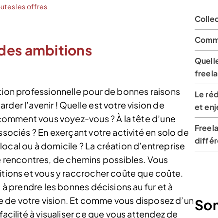
outes les offres
Collec
Comme
 des ambitions
Quelle
freel
ation professionnelle pour de bonnes raisons
Le réd
der l’avenir ! Quelle est votre vision de
et enj
t comment vous voyez-vous ? À la tête d’une
Freel
ssociés ? En exerçant votre activité en solo de
différ
ocal ou à domicile ? La création d’entreprise
rencontres, de chemins possibles. Vous
bitions et vous y raccrocher coûte que coûte.
, à prendre les bonnes décisions au fur et à
gne de votre vision. Et comme vous disposez d’un
So
facilité à visualiser ce que vous attendez de