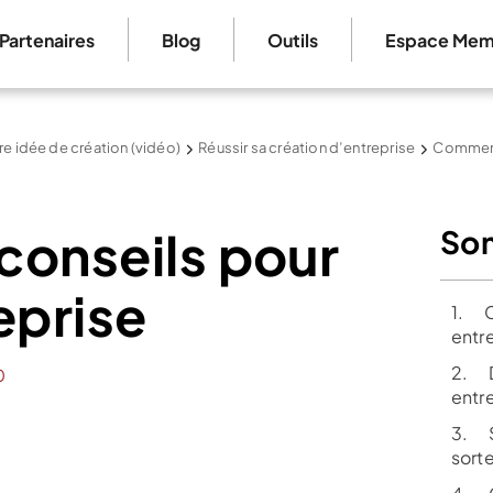
Partenaires
Blog
Outils
Espace Mem
re idée de création (vidéo)
Réussir sa création d’entreprise
Comment 
 conseils pour
So
eprise
1. C
entr
2. D
0
entr
3. S’
sort