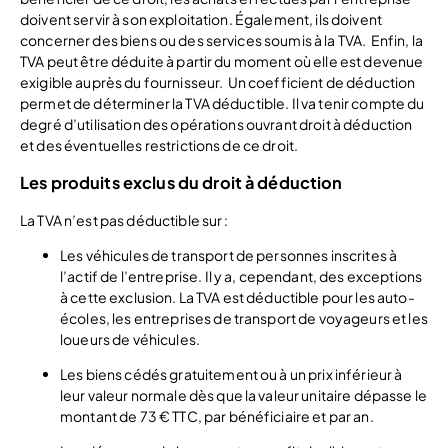
doivent servir à son exploitation. Également, ils doivent
concerner des biens ou des services soumis à la TVA.
Enfin, la
TVA peut être déduite à partir du moment où elle est devenue
exigible auprès du fournisseur.
Un coefficient de déduction
permet de déterminer la TVA déductible. Il va tenir compte du
degré d’utilisation des opérations ouvrant droit à déduction
et des éventuelles restrictions de ce droit.
Les produits exclus du droit à déduction
La TVA n’est pas déductible sur :
Les véhicules de transport de personnes inscrites à
l’actif de l’entreprise. Il y a, cependant, des exceptions
à cette exclusion. La TVA est déductible pour les auto-
écoles, les entreprises de transport de voyageurs et les
loueurs de véhicules.
Les biens cédés gratuitement ou à un prix inférieur à
leur valeur normale dès que la valeur unitaire dépasse le
montant de 73 € TTC, par bénéficiaire et par an.