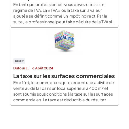
En tant que professionnel, vous devez choisir un
régime de TVA. La « TVA » ou la taxe sur la valeur
ajoutée se définit comme un impôt indirect. Par la
suite, le professionnel peut faire déduire de la TVA si
celle-ci est déductible. On peut même choisir d’être
exonéré du paiement de la TVA dans certaines
professions […]
GERER
Dufour L.
6 Août 2024
La taxe sur les surfaces commerciales
En effet, les commerces qui exercent une activité de
vente au détail dans un local supérieur à 400 m² et
sont soumis sous conditions à la taxe sur les surfaces
commerciales. La taxe est déductible du résultat
fiscal de l’entreprise. Le blog du dirigeant vous
propose de revenir en détail sur cette taxe. Qui est […]