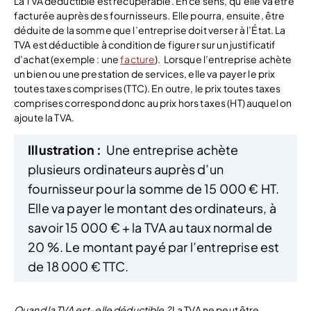
La TVA déductible est récupérable. En ce sens, qu’elle va être
facturée auprès des fournisseurs. Elle pourra, ensuite, être
déduite de la somme que l’entreprise doit verser à l’État. La
TVA est déductible à condition de figurer sur un justificatif
d’achat (exemple : une
facture
).
Lorsque l’entreprise achète
un bien ou une prestation de services, elle va payer le prix
toutes taxes comprises (TTC). En outre, le prix toutes taxes
comprises correspond donc au prix hors taxes (HT) auquel on
ajoute la TVA.
Illustration :
Une entreprise achète
plusieurs ordinateurs auprès d’un
fournisseur pour la somme de 15 000 € HT.
Elle va payer le montant des ordinateurs, à
savoir 15 000 € + la TVA au taux normal de
20 %. Le montant payé par l’entreprise est
de 18 000 € TTC.
Quand la TVA est-elle déductible ?
La TVA ne peut être