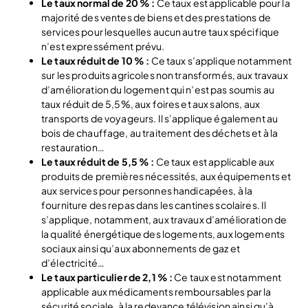
Le taux normal de 20 % :
Ce taux est applicable pour la
majorité des ventes de biens et des prestations de
services pour lesquelles aucun autre taux spécifique
n’est expressément prévu.
Le taux réduit de 10 % :
Ce taux s’applique notamment
sur les produits agricoles non transformés, aux travaux
d’amélioration du logement qui n’est pas soumis au
taux réduit de 5,5%, aux foires et aux salons, aux
transports de voyageurs. Il s’applique également au
bois de chauffage, au traitement des déchets et à la
restauration…
Le taux réduit de 5,5 % :
Ce taux est applicable aux
produits de premières nécessités, aux équipements et
aux services pour personnes handicapées, à la
fourniture des repas dans les cantines scolaires. Il
s’applique, notamment, aux travaux d’amélioration de
la qualité énergétique des logements, aux logements
sociaux ainsi qu’aux abonnements de gaz et
d’électricité…
Le taux particulier de 2,1 % :
Ce taux est notamment
applicable aux médicaments remboursables par la
sécurité sociale, à la redevance télévision ainsi qu’à