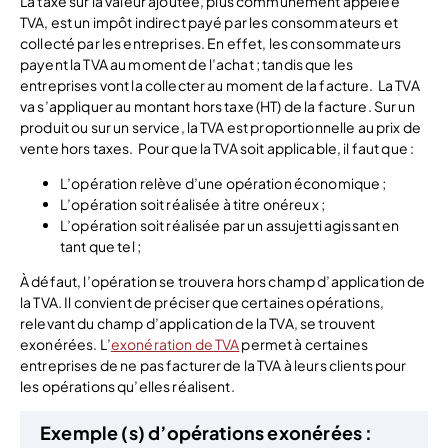
La taxe sur la valeur ajoutée, plus communément appelée
TVA, est un impôt indirect payé par les consommateurs et
collecté par les entreprises. En effet, les consommateurs
payent la TVA au moment de l’achat ; tandis que les
entreprises vont la collecter au moment de la facture.
La TVA
va s’appliquer au montant hors taxe (HT) de la facture. Sur un
produit ou sur un service, la TVA est proportionnelle au prix de
vente hors taxes.
Pour que la TVA soit applicable, il faut que :
L’opération relève d’une opération économique ;
L’opération soit réalisée à titre onéreux ;
L’opération soit réalisée par un assujetti agissant en
tant que tel ;
À défaut, l’opération se trouvera hors champ d’application de
la TVA. Il convient de préciser que certaines opérations,
relevant du champ d’application de la TVA, se trouvent
exonérées.
L’
exonération de TVA
permet à certaines
entreprises de ne pas facturer de la TVA à leurs clients pour
les opérations qu’elles réalisent.
Exemple (s) d’opérations exonérées :