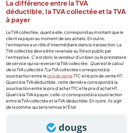
La différence entre la TVA
déductible, la TVA collectée et la TVA
à payer
La TVA collectée, quant à elle, correspond au montant que le
client va payer au moment de ses achats. En outre,
l’entreprise a un rôle d’intermédiaire dans la transaction. La
TVA collectée devra être reversée au Trésor public par
l’entreprise.
C’est donc le vendeur d’un bien ou le prestataire
de service qui va reverser la TVA collectée.
Quel est le calcul
de la TVA collectée ?
La TVA collectée correspond à la
soustraction entre le
prix de vente
TTC et le prix de vente HT.
Quant à la TVA déductible, cette dernière correspond à la
soustraction entre le prix d’achat TTC et le prix d’achat HT.
Quant à la TVA à payer, celle-ci correspond à la soustraction
entre la TVA collectée et la TVA déductible. En outre, il s’agit
de la somme qui sera remise à l’État.