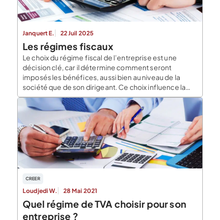
Janquert E.
22 Juil 2025
Les régimes fiscaux
Le choix du régime fiscal de l’entreprise est une
décision clé, car il détermine comment seront
imposés les bénéfices, aussi bien au niveau de la
société que de son dirigeant. Ce choix influence la
stratégie de rémunération, le niveau d’imposition et
les possibilités de déduction. Voici un tour d’horizon
des deux principaux régimes applicables : […]
CREER
Loudjedi W.
28 Mai 2021
Quel régime de TVA choisir pour son
entreprise ?