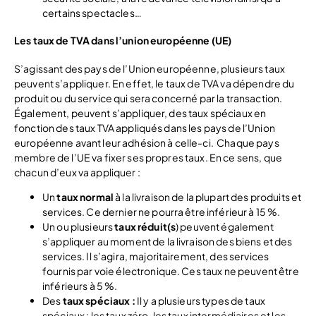
certains spectacles…
Les taux de TVA dans l’union européenne (UE)
S’agissant des pays de l’Union européenne, plusieurs taux
peuvent s’appliquer. En effet, le taux de TVA va dépendre du
produit ou du service qui sera concerné par la transaction.
Également, peuvent s’appliquer, des taux spéciaux en
fonction des taux TVA appliqués dans les pays de l’Union
européenne avant leur adhésion à celle-ci.
Chaque pays
membre de l’UE va fixer ses propres taux. En ce sens, que
chacun d’eux va appliquer :
Un
taux normal
à la livraison de la plupart des produits et
services. Ce dernier ne pourra être inférieur à 15 %.
Un ou plusieurs
taux réduit(s
) peuvent également
s’appliquer au moment de la livraison des biens et des
services. Il s’agira, majoritairement, des services
fournis par voie électronique. Ces taux ne peuvent être
inférieurs à 5 %.
Des
taux spéciaux :
Il y a plusieurs types de taux
spéciaux : les taux zéro, les taux intermédiaires et les