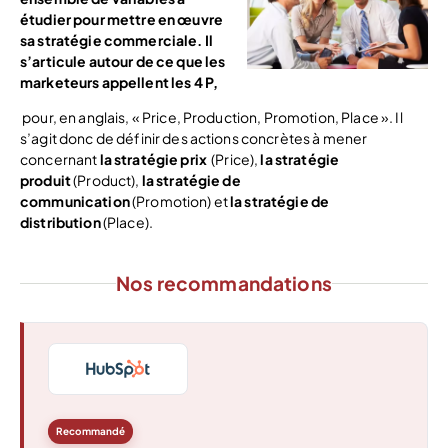
étudier pour mettre en œuvre
sa stratégie commerciale. Il
s’articule autour de ce que les
marketeurs appellent les 4 P,
pour, en anglais, « Price, Production, Promotion, Place ». Il
s’agit donc de définir des actions concrètes à mener
concernant
la stratégie prix
(Price),
la stratégie
produit
(Product),
la stratégie de
communication
(Promotion) et
la stratégie de
distribution
(Place).
Nos recommandations
Recommandé