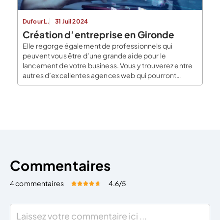
Dufour L.
31 Juil 2024
Création d’entreprise en Gironde
Elle regorge également de professionnels qui
peuvent vous être d’une grande aide pour le
lancement de votre business. Vous y trouverez entre
autres d’excellentes agences web qui pourront
booster votre communication digitale. Pourquoi
mettre en place une communication digitale efficace
? Tous les entrepreneurs avertis vous le diront : la
communication joue un rôle prépondérant […]
Commentaires
4 commentaires
4.6
/5
Évaluez cet article:
Donner une note