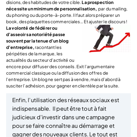
disions, des habitudes de votre cible.
La prospection
nécessite un minimum de personnalisation,
par du mailing,
du phoning ou du porte-à-porte. Il faut alors préparer un
book, des plaquettes commerciales… Et ajuster le discours !
La volonté de fédérer ou
d’asseoir sa notoriété passe
souvent par la tenue d’un blog
d’entreprise,
racontant les
péripéties de la marque, les
actualités du secteur d’activité ou
encore pour diffuser des conseils. Exit l’argumentaire
commercial classique ou la diffusion des offres de
l’entreprise. Un blog ne sert pas à vendre, mais d’abord à
susciter l’adhésion, pour gagner en clientèle par la suite.
Enfin, l’utilisation des réseaux sociaux est
indispensable. Il peut être tout à fait
judicieux d’investir dans une campagne
pour se faire connaître au démarrage et
gagner des nouveaux clients. Le tout est