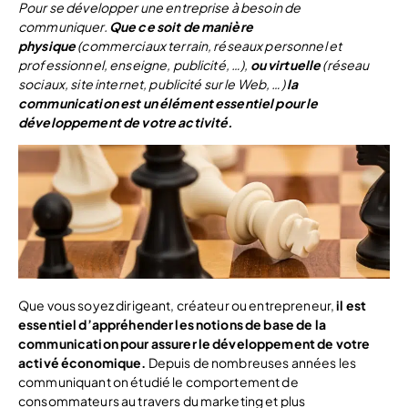
Pour se développer une entreprise à besoin de
communiquer.
Que ce soit de manière
physique
(commerciaux terrain, réseaux personnel et
professionnel, enseigne, publicité, …),
ou virtuelle
(réseau
sociaux, site internet, publicité sur le Web, …)
la
communication est un élément essentiel pour le
développement de votre activité.
Que vous soyez dirigeant, créateur ou entrepreneur,
il est
essentiel d’appréhender les notions de base de la
communication pour assurer le développement de votre
activé économique.
Depuis de nombreuses années les
communiquant on étudié le comportement de
consommateurs au travers du marketing et plus