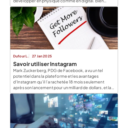
développer en physique comme en digital. Bien
souvent, il est intéressant de combiner les deux
canaux pour bénéficier d’une visibilité maximum.
Créer et bénéficier d’un site internet Bénéficier d’un
site internet […]
Dufour L.
27 Jan 2025
Savoir utiliser Instagram
Mark Zuckerberg, PDG de Facebook, a vu un tel
potentiel dans la plateforme et les avantages
d’Instagram qu’il l’a rachetée 18 mois seulement
après son lancement pour un milliard de dollars, et la
plateforme n’a cessé de croître depuis. Comment
devenir populaire sur Instagram et qu’a votre
entreprise à y gagner ? Que vous soyez […]