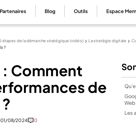
Partenaires
Blog
Outils
Espace Mem
5 étapes de la démarche stratégique (vidéo)
La stratégie digitale
Co
eb ?
s : Comment
So
performances de
Qu’e
Goog
 ?
Web 
Les 
le 01/08/2024
0