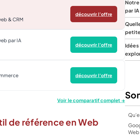
Notre 
par IA
découvrir l’offre
 web & CRM
Quelle
petite
web par IA
découvrir l’offre
Idées
explo
ommerce
découvrir l’offre
So
Voir le comparatif complet →
Qu’e
til de référence en Web
Goog
Web 