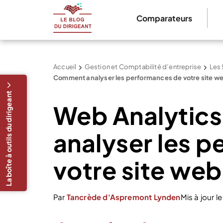
Comparateurs
Accueil
Gestion et Comptabilité d’entreprise
Les 
Comment analyser les performances de votre site w
La boîte à outils du dirigeant
Web Analytic
analyser les 
votre site web
Par
Tancrède d'Aspremont Lynden
Mis à jour 