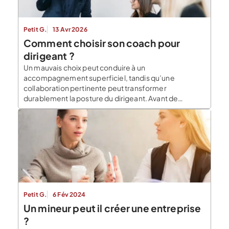
Petit G.
13 Avr 2026
Comment choisir son coach pour
dirigeant ?
Un mauvais choix peut conduire à un
accompagnement superficiel, tandis qu’une
collaboration pertinente peut transformer
durablement la posture du dirigeant. Avant de
s’engager, il convient donc d’examiner plusieurs
critères concrets. Expérience, méthode de travail,
compatibilité humaine et clarté des objectifs jouent
un rôle déterminant dans la réussite d’un coaching
exécutif. Comprendre ce qu’un coach pour […]
Petit G.
6 Fév 2024
Un mineur peut il créer une entreprise
?