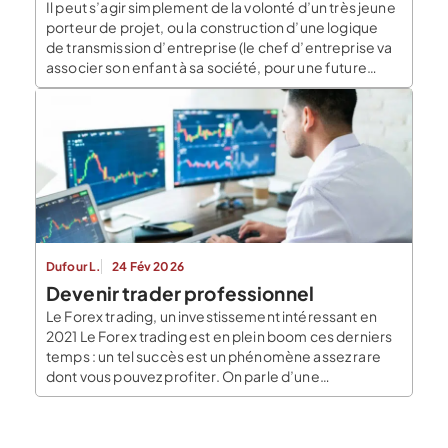
Il peut s’agir simplement de la volonté d’un très jeune
porteur de projet, ou la construction d’une logique
de transmission d’entreprise (le chef d’entreprise va
associer son enfant à sa société, pour une future
transmission). Un mineur peut-il créer une entreprise
? Le Blog du Dirigeant répond à la question. 1. UN
MINEUR PEUT CRÉER UNE ENTREPRISE […]
Dufour L.
24 Fév 2026
Devenir trader professionnel
Le Forex trading, un investissement intéressant en
2021 Le Forex trading est en plein boom ces derniers
temps : un tel succès est un phénomène assez rare
dont vous pouvez profiter. On parle d’une
augmentation de 477%, principalement due à
l’entrée massive sur le marché de nouveaux traders
africains, dont les devises se sont heurtées […]