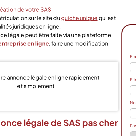
réation de votre SAS
riculation sur le site du
guiche unique
qui est
lités juridiques en ligne.
e légale peut être faite via une plateforme
entreprise en ligne
, faire une modification
Em
tre annonce légale en ligne rapidement
Pr
et simplement
Je publie mon annonce !
N
once légale de SAS pas cher
Po