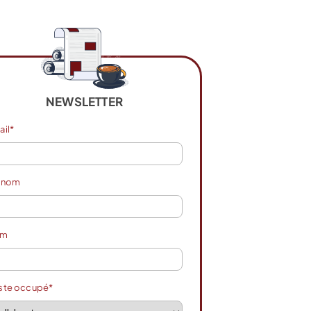
NEWSLETTER
ail*
énom
om
ste occupé*