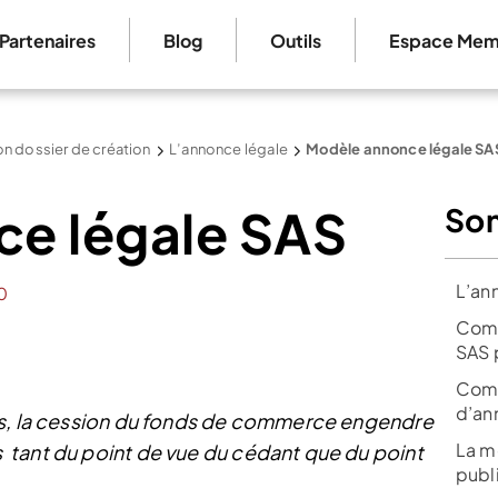
Partenaires
Blog
Outils
Espace Mem
n dossier de création
L’annonce légale
Modèle annonce légale SA
e légale SAS
So
L’an
0
Comm
SAS 
Comm
d’an
es, la cession du fonds de commerce engendre
La m
tant du point de vue du cédant que du point
publ