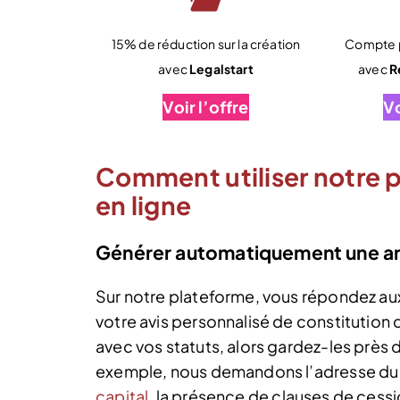
15% de réduction sur la création
Compte p
avec
Legalstart
avec
R
Voir l’offre
Vo
Comment utiliser notre 
en ligne
Générer automatiquement une a
Sur notre plateforme, vous répondez a
votre avis personnalisé de constitution
avec vos statuts, alors gardez-les près 
exemple, nous demandons l’adresse du 
capital
, la présence de clauses de cess