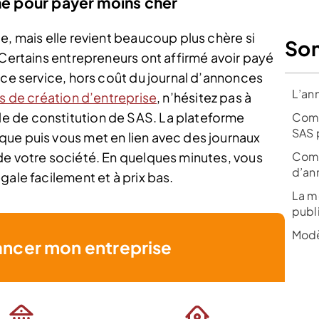
gne pour payer moins cher
e, mais elle revient beaucoup plus chère si
So
 Certains entrepreneurs ont affirmé avoir payé
 ce service, hors coût du journal d’annonces
L’an
is de création d’entreprise
, n’hésitez pas à
e de constitution de SAS. La plateforme
Comm
SAS 
ue puis vous met en lien avec des journaux
de votre société. En quelques minutes, vous
Comm
d’an
gale facilement et à prix bas.
La m
publ
Modè
ancer mon entreprise